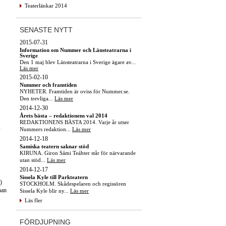
Teaterlänkar 2014
SENASTE NYTT
2015-07-31
Information om Nummer och Länsteatrarna i
Sverige
Den 1 maj blev Länsteatrarna i Sverige ägare av...
Läs mer
2015-02-10
Nummer och framtiden
NYHETER. Framtiden är oviss för Nummer.se.
Den trevliga...
Läs mer
2014-12-30
Årets bästa – redaktionens val 2014
REDAKTIONENS BÄSTA 2014. Varje år utser
,
Nummers redaktion...
Läs mer
2014-12-18
Samiska teatern saknar stöd
KIRUNA. Giron Sámi Teáhter står för närvarande
utan stöd...
Läs mer
2014-12-17
Sissela Kyle till Parkteatern
)
STOCKHOLM. Skådespelaren och regissören
han
Sissela Kyle blir ny...
Läs mer
Läs fler
FÖRDJUPNING