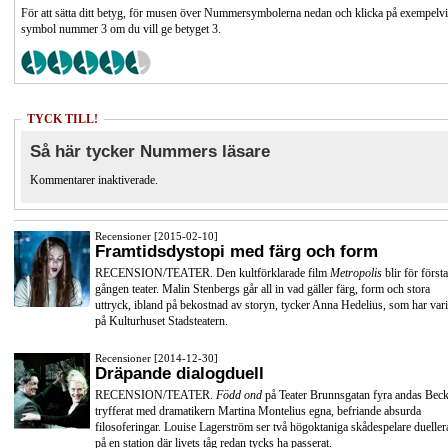
För att sätta ditt betyg, för musen över Nummersymbolerna nedan och klicka på exempelv
symbol nummer 3 om du vill ge betyget 3.
TYCK TILL!
Så här tycker Nummers läsare
Kommentarer inaktiverade.
Recensioner [2015-02-10]
Framtidsdystopi med färg och form
RECENSION/TEATER. Den kultförklarade film
Metropolis
blir för första
gången teater. Malin Stenbergs går all in vad gäller färg, form och stora
uttryck, ibland på bekostnad av storyn, tycker Anna Hedelius, som har vari
på Kulturhuset Stadsteatern.
Recensioner [2014-12-30]
Dräpande dialogduell
RECENSION/TEATER.
Född ond
på Teater Brunnsgatan fyra andas Beck
tryfferat med dramatikern Martina Montelius egna, befriande absurda
filosoferingar. Louise Lagerström ser två högoktaniga skådespelare dueller
på en station där livets tåg redan tycks ha passerat.