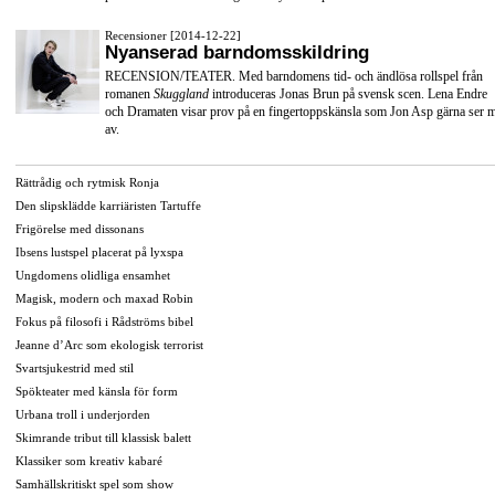
Recensioner [2014-12-22]
Nyanserad barndomsskildring
RECENSION/TEATER. Med barndomens tid- och ändlösa rollspel från
romanen
Skuggland
introduceras Jonas Brun på svensk scen. Lena Endre
och Dramaten visar prov på en fingertoppskänsla som Jon Asp gärna ser 
av.
Rättrådig och rytmisk Ronja
Den slipsklädde karriäristen Tartuffe
Frigörelse med dissonans
Ibsens lustspel placerat på lyxspa
Ungdomens olidliga ensamhet
Magisk, modern och maxad Robin
Fokus på filosofi i Rådströms bibel
Jeanne d’Arc som ekologisk terrorist
Svartsjukestrid med stil
Spökteater med känsla för form
Urbana troll i underjorden
Skimrande tribut till klassisk balett
Klassiker som kreativ kabaré
Samhällskritiskt spel som show