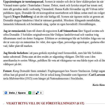
Uppsättningen är turnéanpassad.
Scenen är mindre och det är färre skådespelare än när
Västanå teater spelar i Teaterladan i Sunne. Dekor, mask och fysiska utspel har tonats ned,
men allt gestaltas ändå i sedvanlig Västanåstil. Hanna Kulle förvandlar sig till Völvan inför
publikens ögon, Domalde får ett koreograferat raseriutbrott och fäktas sedan med sin svåger
Sigurd (
Yngve Dahlberg
) så att det står härliga till. Scenen när ögonen sticks ut genom att
Domalde doppar händerna i blod är närmast genialisk. Musiken: klingande metallskålar,
fantastisk folkmusik och berättande sång, spelar en egen huvudroll i föreställningen.
Jag är entusiastisk
fram till slutet då regissören
Leif Stinnerbom
låter Sigurd avrätta och
offra Domalde. I Sofokles originalversion blir Oidipus landsförvisad och vandrar iväg
tillsammans med sin dotter Antigone. Effekten av avrättningen blir att Sofokles fråga om va
det är som styr en människas liv: ödet, den egna viljan, personliga egenskaper, gudarna eller
vad, faller platt till marken.
Jag förstår lockelsen
i att para grekisk mytologi med fornnordisk, men här blir Sofokles
tanke saboterad. Detta utan att den ersätts av någonting viktigare. Det blir som i den
amerikanska tv-serien
Vikings
, publiken får veta att vikingarna var ena hårda typer och så lit
våldsporr på det.
Fotnot:
Kung Domalde
finns omtalad i
Ynglingasagan
hos Snorre Sturlasson. Enligt sagan
offras han på grund av missväxt. Det är också kung Domalde som figurerar i
Carl Larsson
tavla
Midvinterblot
(1915) som hänger på Nationalmuseum i Stockholm.
Karin Käm
VILKET BETYG VILL DU GE FÖRESTÄLLNINGEN? (6 ST)