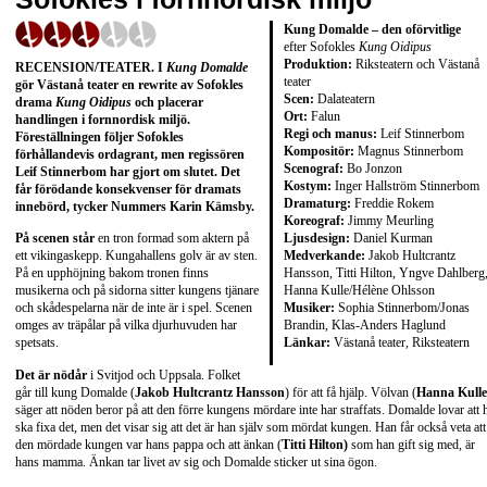
Kung Domalde – den oförvitlige
efter Sofokles
Kung Oidipus
Produktion:
Riksteatern och Västanå
RECENSION/TEATER. I
Kung Domalde
teater
gör Västanå teater en rewrite av Sofokles
Scen:
Dalateatern
drama
Kung Oidipus
och placerar
Ort:
Falun
handlingen i fornnordisk miljö.
Regi och manus:
Leif Stinnerbom
Föreställningen följer Sofokles
Kompositör:
Magnus Stinnerbom
förhållandevis ordagrant, men regissören
Scenograf:
Bo Jonzon
Leif Stinnerbom har gjort om slutet. Det
Kostym:
Inger Hallström Stinnerbom
får förödande konsekvenser för dramats
Dramaturg:
Freddie Rokem
innebörd, tycker Nummers Karin Kämsby.
Koreograf:
Jimmy Meurling
Ljusdesign:
Daniel Kurman
På scenen står
en tron formad som aktern på
Medverkande:
Jakob Hultcrantz
ett vikingaskepp. Kungahallens golv är av sten.
Hansson, Titti Hilton, Yngve Dahlberg
På en upphöjning bakom tronen finns
Hanna Kulle/Hélène Ohlsson
musikerna och på sidorna sitter kungens tjänare
Musiker:
Sophia Stinnerbom/Jonas
och skådespelarna när de inte är i spel. Scenen
Brandin, Klas-Anders Haglund
omges av träpålar på vilka djurhuvuden har
Länkar:
Västanå teater
,
Riksteatern
spetsats.
Det är nödår
i Svitjod och Uppsala. Folket
går till kung Domalde (
Jakob Hultcrantz Hansson
) för att få hjälp. Völvan (
Hanna Kulle
säger att nöden beror på att den förre kungens mördare inte har straffats. Domalde lovar att 
ska fixa det, men det visar sig att det är han själv som mördat kungen. Han får också veta att
den mördade kungen var hans pappa och att änkan (
Titti Hilton)
som han gift sig med, är
hans mamma. Änkan tar livet av sig och Domalde sticker ut sina ögon.