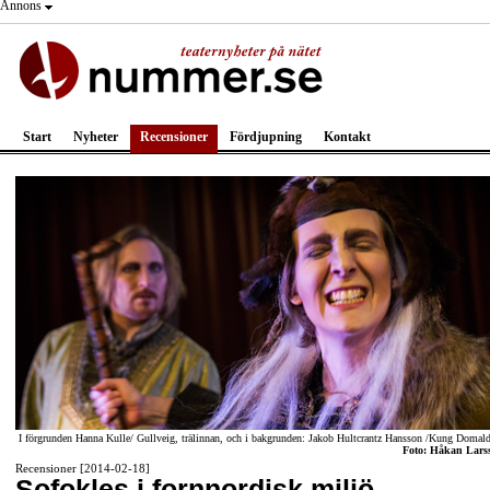
Annons
Start
Nyheter
Recensioner
Fördjupning
Kontakt
I förgrunden Hanna Kulle/ Gullveig, trälinnan, och i bakgrunden: Jakob Hultcrantz Hansson /Kung Domald
Foto: Håkan Lars
Recensioner [2014-02-18]
Sofokles i fornnordisk miljö