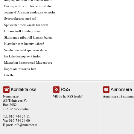
Fokus på filosofi i Rådströms bibel
Jeanne d’Arc som ekologisk terrorist
Svartsjukestrid med stil
Spökteater med känsla för form
Urbana troll i underjorden
Skimrande tribut till klassisk balett
Klassiker som kreativ kabaré
Samhällskritiskt spel som show
Ett kalejdoskop av känslor
Mästerligt konstruerad Mayenburg
Rappt om historisk hen
Läs fler
Kontakta oss
RSS
Annonsera
Nummer.se
Vill du ha RSS feeds?
Annonsera på nummer
AB Tidningen Vi
Box 2052
103 12 Stockholm
Tel: 010-744 24 11
Vx: 010-744 24 00
E-post:
info@nummer.se