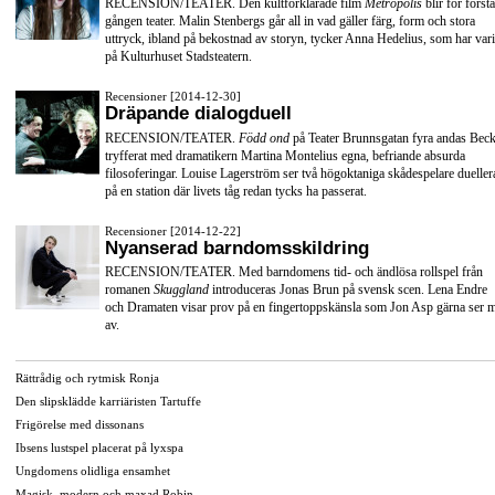
RECENSION/TEATER. Den kultförklarade film
Metropolis
blir för första
gången teater. Malin Stenbergs går all in vad gäller färg, form och stora
uttryck, ibland på bekostnad av storyn, tycker Anna Hedelius, som har vari
på Kulturhuset Stadsteatern.
Recensioner [2014-12-30]
Dräpande dialogduell
RECENSION/TEATER.
Född ond
på Teater Brunnsgatan fyra andas Beck
tryfferat med dramatikern Martina Montelius egna, befriande absurda
filosoferingar. Louise Lagerström ser två högoktaniga skådespelare dueller
på en station där livets tåg redan tycks ha passerat.
Recensioner [2014-12-22]
Nyanserad barndomsskildring
RECENSION/TEATER. Med barndomens tid- och ändlösa rollspel från
romanen
Skuggland
introduceras Jonas Brun på svensk scen. Lena Endre
och Dramaten visar prov på en fingertoppskänsla som Jon Asp gärna ser 
av.
Rättrådig och rytmisk Ronja
Den slipsklädde karriäristen Tartuffe
Frigörelse med dissonans
Ibsens lustspel placerat på lyxspa
Ungdomens olidliga ensamhet
Magisk, modern och maxad Robin