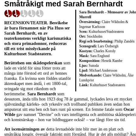
Småtråkigt med Sarah Bernhardt
Sara Bernhardt – Memoarer av Joh
Murrell
Översättning:
Claire Wikholm &
RECENSION/TEATER. Besvikelse
Ingemar Karlsson
är bara förnamnet när Pia Huss ser
Scen:
Kulturhuset/Stadsteatern
Sarah Bernhardt, en av
Ort:
Stockholm
teaterkonstens verkligt karismatiska
Regi och bearbetning:
Philip Zandén
och stora primadonnor, reduceras
Scenografi:
Lars Östbergh
till ett trist misslyckande på
Kostym:
Charles Koroly
Kulturhuset Stadsteatern.
Mask:
Sara Englund
Komposition:
Henrik Rambe
Berättelsen om skådespelerskan
som
Ljus:
Sutoda
lade en värld för sina fötter trots att
Ljud:
Michael Andersson
många inte förstod ett ord av hennes
Medverkande:
Claire Wikholm, Åke
franska. En kvinna som föddes utanför
Lundqvist
äktenskapet men ändå, i ett 1800-tal,
Länk:
Kulturhuset Stadsteatern
svingade sig mot rikedom och
berömmelse.
Sara Bernhardt
som
dessutom, ända tills hon 1923 dog 78 år gammal, lyckades leva ett mycket
självständigt kärleks- och yrkesliv och trollband publiken även sedan hon
amputerat sitt ena ben och bars runt på scenen. En femme fatale som
Oscar
Wilde
gav namnet ”Devine” och vars intelligenta och ambitiösa skådespeleri
och konstnärskap – hon var bildhuggare också! – var långt före sin tid.
Att iscensättningen av
detta levnadsöde inte blir mer än en platt och
småtråkig longör, övergår faktiskt mitt förstånd. Hur är det alls möjligt? Än