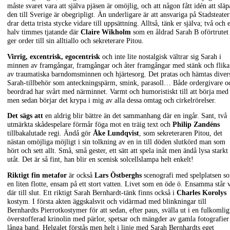
måste svaret vara att själva pjäsen är omöjlig, och att någon fått idén att släp
den till Sverige är obegripligt. Än underligare är att ansvariga på Stadsteate
drar detta trista stycke vidare till uppsättning. Alltså, tänk er själva; två och 
halv timmes tjatande där
Claire Wikholm
som en åldrad Sarah B oförtrutet
ger order till sin alltiallo och sekreterare Pitou.
Virrig, excentrisk, egocentrisk
och inte lite nostalgisk vältrar sig Sarah i
minnen av framgångar, framgångar och åter framgångar med stänk och flika
av traumatiska barndomsminnen och hjärtesorg. Det pratas och hämtas diver
Sarah-tillbehör som anteckningspärm, smink, parasoll… Både ordergivare o
beordrad har svårt med närminnet. Varmt och humoristiskt till att börja med
men sedan börjar det krypa i mig av alla dessa omtag och cirkelrörelser.
Det sägs att
en aldrig blir bättre än det sammanhang där en ingår. Sant, två
utmärkta skådespelare förmår föga mot en träig text och
Philip Zandéns
tillbakalutade regi. Ändå gör
Åke Lundqvist
, som sekreteraren Pitou, det
nästan omöjliga möjligt i sin tolkning av en in till döden slutkörd man som
hört och sett allt. Små, små gester, ett sätt att spela inåt men ändå lysa starkt
utåt. Det är så fint, han blir en scenisk solcellslampa helt enkelt!
Riktigt fin metafor
är också
Lars Östberghs
scenografi med spelplatsen s
en liten flotte, ensam på ett stort vatten. Livet som en öde ö. Ensamma står 
där till slut. Ett riktigt Sarah Bernhardt-tänk finns också i
Charles Korolys
kostym. I första akten äggskalsvit och vidärmad med blinkningar till
Bernhardts Pierrotkostymer för att sedan, efter paus, svälla ut i en fulkomlig
överstofferad krinolin med pärlor, spetsar och mängder av gamla fotografier
långa band. Helgalet förstås men helt i linje med Sarah Bernhardts eget