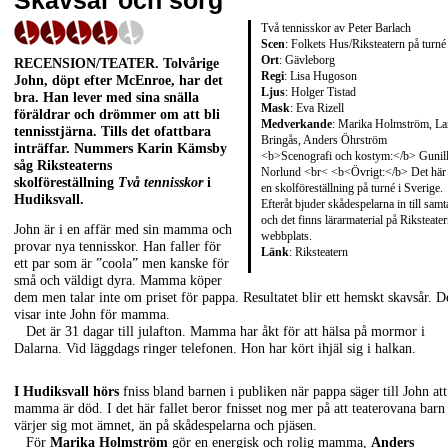
Skavsår och sorg
Två tennisskor av Peter Barlach
Scen
: Folkets Hus/Riksteatern på turné
Ort
: Gävleborg
RECENSION/TEATER
. Tolvårige
Regi
: Lisa Hugoson
John, döpt efter McEnroe, har det
Ljus
: Holger Tistad
bra. Han lever med sina snälla
Mask
: Eva Rizell
föräldrar och drömmer om att bli
Medverkande
: Marika Holmström, La
tennisstjärna. Tills det ofattbara
Bringås, Anders Öhrström
inträffar. Nummers
Karin Kämsby
<b>Scenografi och kostym:</b> Gunil
såg Riksteaterns
Norlund <br< <b<Övrigt:</b> Det här 
skolföreställning
Två tennisskor
i
en skolföreställning på turné i Sverige.
Hudiksvall.
Efteråt bjuder skådespelarna in till samt
och det finns lärarmaterial på Riksteate
John är i en affär med sin mamma och
webbplats.
provar nya tennisskor. Han faller för
Länk
:
Riksteatern
ett par som är ”coola” men kanske för
små och väldigt dyra. Mamma köper
dem men talar inte om priset för pappa. Resultatet blir ett hemskt skavsår. D
visar inte John för mamma.
Det är 31 dagar till julafton. Mamma har åkt för att hälsa på mormor i
Dalarna. Vid läggdags ringer telefonen. Hon har kört ihjäl sig i halkan.
I Hudiksvall hörs
fniss bland barnen i publiken när pappa säger till John att
mamma är död. I det här fallet beror fnisset nog mer på att teaterovana barn
värjer sig mot ämnet, än på skådespelarna och pjäsen.
För
Marika Holmström
gör en energisk och rolig mamma,
Anders