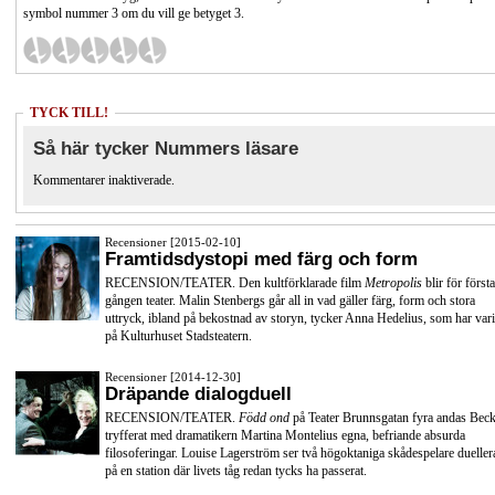
symbol nummer 3 om du vill ge betyget 3.
TYCK TILL!
Så här tycker Nummers läsare
Kommentarer inaktiverade.
Recensioner [2015-02-10]
Framtidsdystopi med färg och form
RECENSION/TEATER. Den kultförklarade film
Metropolis
blir för första
gången teater. Malin Stenbergs går all in vad gäller färg, form och stora
uttryck, ibland på bekostnad av storyn, tycker Anna Hedelius, som har vari
på Kulturhuset Stadsteatern.
Recensioner [2014-12-30]
Dräpande dialogduell
RECENSION/TEATER.
Född ond
på Teater Brunnsgatan fyra andas Beck
tryfferat med dramatikern Martina Montelius egna, befriande absurda
filosoferingar. Louise Lagerström ser två högoktaniga skådespelare dueller
på en station där livets tåg redan tycks ha passerat.