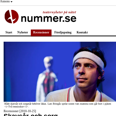
Annons
Start
Nyheter
Recensioner
Fördjupning
Kontakt
Både skavsår och sorgesår behöver läkas. Lars Bringås spelar sonen vars mamma som går bort i pjäsen
<i>Två tennisskor</i>.
Recensioner [2010-10-25]