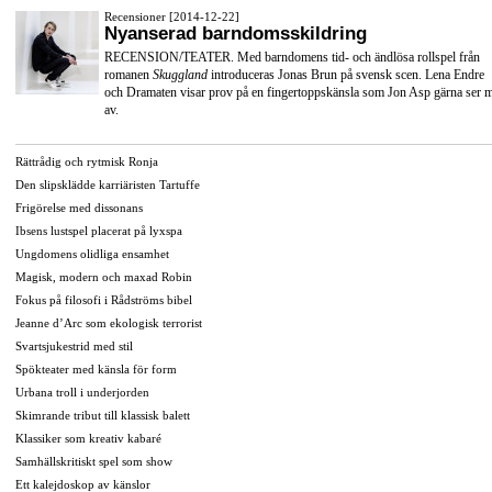
Recensioner [2014-12-22]
Nyanserad barndomsskildring
RECENSION/TEATER. Med barndomens tid- och ändlösa rollspel från
romanen
Skuggland
introduceras Jonas Brun på svensk scen. Lena Endre
och Dramaten visar prov på en fingertoppskänsla som Jon Asp gärna ser 
av.
Rättrådig och rytmisk Ronja
Den slipsklädde karriäristen Tartuffe
Frigörelse med dissonans
Ibsens lustspel placerat på lyxspa
Ungdomens olidliga ensamhet
Magisk, modern och maxad Robin
Fokus på filosofi i Rådströms bibel
Jeanne d’Arc som ekologisk terrorist
Svartsjukestrid med stil
Spökteater med känsla för form
Urbana troll i underjorden
Skimrande tribut till klassisk balett
Klassiker som kreativ kabaré
Samhällskritiskt spel som show
Ett kalejdoskop av känslor