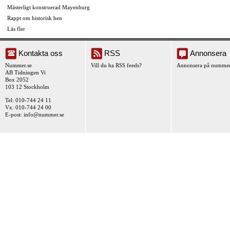
Mästerligt konstruerad Mayenburg
Rappt om historisk hen
Läs fler
Kontakta oss
RSS
Annonsera
Nummer.se
Vill du ha RSS feeds?
Annonsera på nummer
AB Tidningen Vi
Box 2052
103 12 Stockholm
Tel: 010-744 24 11
Vx: 010-744 24 00
E-post:
info@nummer.se