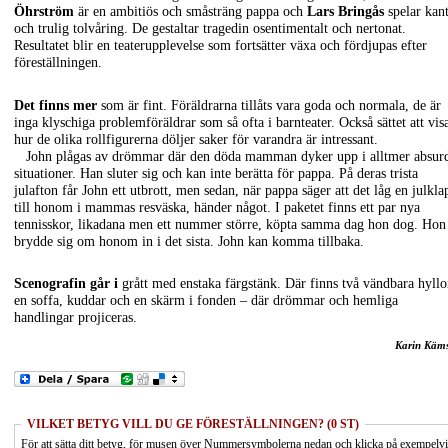
Öhrström
är en ambitiös och småsträng pappa och
Lars Bringås
spelar kan
och trulig tolvåring. De gestaltar tragedin osentimentalt och nertonat.
Resultatet blir en teaterupplevelse som fortsätter växa och fördjupas efter
föreställningen.
Det finns mer
som är fint. Föräldrarna tillåts vara goda och normala, de är
inga klyschiga problemföräldrar som så ofta i barnteater. Också sättet att vis
hur de olika rollfigurerna döljer saker för varandra är intressant.
John plågas av drömmar där den döda mamman dyker upp i alltmer absur
situationer. Han sluter sig och kan inte berätta för pappa. På deras trista
julafton får John ett utbrott, men sedan, när pappa säger att det låg en julkla
till honom i mammas resväska, händer något. I paketet finns ett par nya
tennisskor, likadana men ett nummer större, köpta samma dag hon dog. Hon
brydde sig om honom in i det sista. John kan komma tillbaka.
Scenografin går i
grått med enstaka färgstänk. Där finns två vändbara hyllo
en soffa, kuddar och en skärm i fonden – där drömmar och hemliga
handlingar projiceras.
Karin Käm
VILKET BETYG VILL DU GE FÖRESTÄLLNINGEN? (0 ST)
För att sätta ditt betyg, för musen över Nummersymbolerna nedan och klicka på exempelv