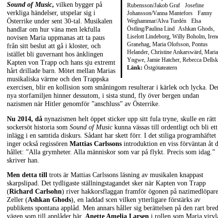
Sound of Music
,
vilken bygger på
Rubensson/Jakob Graf Josefine
verkliga händelser, utspelar sig i
Johansson/Vanna Mantefors Fanny
Weghammar/Alva Turdén Elsa
Österrike under sent 30-tal. Musikalen
Östling/Paulina Lind Ashkan Ghods,
handlar om hur väna men lekfulla
Liselott Lindeborg, Willy Boholm, Iren
novisen Maria uppmanas att ta paus
Granehag, Maria Olofsson, Pontus
från sitt beslut att gå i kloster, och
Helander, Christine Ankarswärd, Maria
istället bli guvernant hos änklingen
Yngwe, Jamie Hatcher, Rebecca Dells
Kapten von Trapp och hans sju extremt
Länk:
Östgötateatern
hårt drillade barn. Mötet mellan Marias
musikaliska värme och den Trappska
exercisen, blir en kollision som småningom resulterar i kärlek och lycka. De
nya storfamiljen hinner dessutom, i sista stund, fly över bergen undan
nazismen när Hitler genomför ”anschluss” av Österrike.
Nu 2014, då
nynazismen helt öppet sticker upp sitt fula tryne, skulle en rätt
sockersöt historia som
Sound of Music
kunna vässas till ordentligt och bli ett
inlägg i en samtida diskurs. Sådant har skett förr. I det stiliga programhäftet
inger också regissören
Mattias Carlssons
introduktion en viss förväntan åt d
hållet: ”Alla grymheter. Alla människor som var på flykt. Precis som idag.”
skriver han.
Men detta till
trots är Mattias Carlssons läsning av musikalen knappast
skarpslipad. Det tydligaste ställningstagandet sker när Kapten von Trapp
(
Richard Carlsohn
) river hakkorsflaggan framför ögonen på nazimedlöpar
Zeller (
Ashkan Ghods
), en laddad scen vilken ytterligare förstärks av
publikens spontana applåd. Men annars håller sig berättelsen på den rart bre
vägen som till applåder bär.
Anette Amelia Larsen
i rollen som Maria virvl