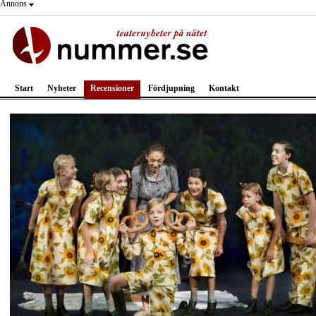
Annons
Start
Nyheter
Recensioner
Fördjupning
Kontakt