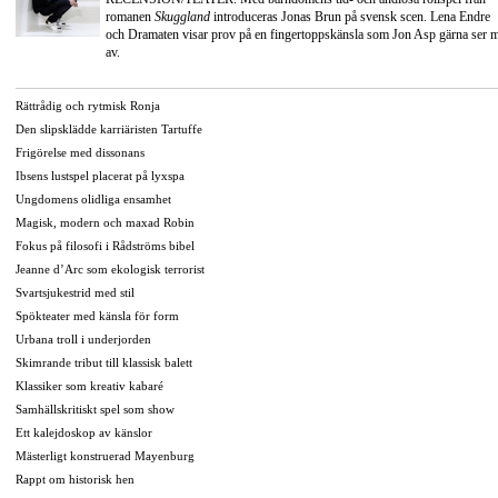
romanen
Skuggland
introduceras Jonas Brun på svensk scen. Lena Endre
och Dramaten visar prov på en fingertoppskänsla som Jon Asp gärna ser 
av.
Rättrådig och rytmisk Ronja
Den slipsklädde karriäristen Tartuffe
Frigörelse med dissonans
Ibsens lustspel placerat på lyxspa
Ungdomens olidliga ensamhet
Magisk, modern och maxad Robin
Fokus på filosofi i Rådströms bibel
Jeanne d’Arc som ekologisk terrorist
Svartsjukestrid med stil
Spökteater med känsla för form
Urbana troll i underjorden
Skimrande tribut till klassisk balett
Klassiker som kreativ kabaré
Samhällskritiskt spel som show
Ett kalejdoskop av känslor
Mästerligt konstruerad Mayenburg
Rappt om historisk hen