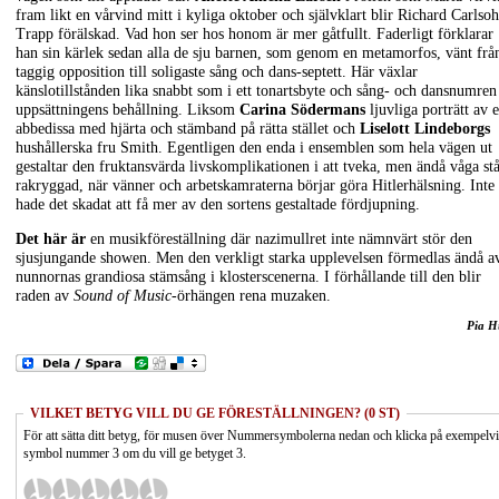
fram likt en vårvind mitt i kyliga oktober och självklart blir Richard Carlso
Trapp förälskad. Vad hon ser hos honom är mer gåtfullt. Faderligt förklarar
han sin kärlek sedan alla de sju barnen, som genom en metamorfos, vänt frå
taggig opposition till soligaste sång och dans-septett. Här växlar
känslotillstånden lika snabbt som i ett tonartsbyte och sång- och dansnumren
uppsättningens behållning. Liksom
Carina Södermans
ljuvliga porträtt av 
abbedissa med hjärta och stämband på rätta stället och
Liselott Lindeborgs
hushållerska fru Smith. Egentligen den enda i ensemblen som hela vägen ut
gestaltar den fruktansvärda livskomplikationen i att tveka, men ändå våga st
rakryggad, när vänner och arbetskamraterna börjar göra Hitlerhälsning. Inte
hade det skadat att få mer av den sortens gestaltade fördjupning.
Det här är
en musikföreställning där nazimullret inte nämnvärt stör den
sjusjungande showen. Men den verkligt starka upplevelsen förmedlas ändå a
nunnornas grandiosa stämsång i klosterscenerna. I förhållande till den blir
raden av
Sound of Music
-örhängen rena muzaken.
Pia H
VILKET BETYG VILL DU GE FÖRESTÄLLNINGEN? (0 ST)
För att sätta ditt betyg, för musen över Nummersymbolerna nedan och klicka på exempelv
symbol nummer 3 om du vill ge betyget 3.