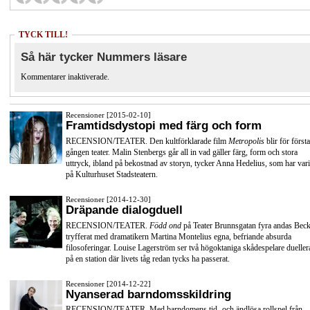
TYCK TILL!
Så här tycker Nummers läsare
Kommentarer inaktiverade.
Recensioner [2015-02-10]
Framtidsdystopi med färg och form
RECENSION/TEATER. Den kultförklarade film
Metropolis
blir för första
gången teater. Malin Stenbergs går all in vad gäller färg, form och stora
uttryck, ibland på bekostnad av storyn, tycker Anna Hedelius, som har vari
på Kulturhuset Stadsteatern.
Recensioner [2014-12-30]
Dräpande dialogduell
RECENSION/TEATER.
Född ond
på Teater Brunnsgatan fyra andas Beck
tryfferat med dramatikern Martina Montelius egna, befriande absurda
filosoferingar. Louise Lagerström ser två högoktaniga skådespelare dueller
på en station där livets tåg redan tycks ha passerat.
Recensioner [2014-12-22]
Nyanserad barndomsskildring
RECENSION/TEATER. Med barndomens tid- och ändlösa rollspel från