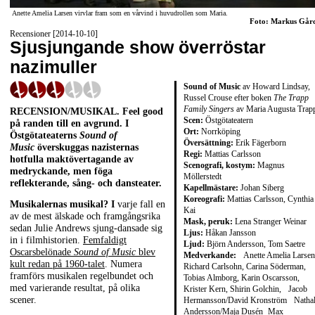
Anette Amelia Larsen virvlar fram som en vårvind i huvudrollen som Maria.
Foto: Markus Går
Recensioner [2014-10-10]
Sjusjungande show överröstar
nazimuller
Sound of Music
av Howard Lindsay,
Russel Crouse efter boken
The Trapp
Family Singers
av Maria Augusta Trap
RECENSION/MUSIKAL.
Feel good
Scen:
Östgötateatern
på randen till en avgrund. I
Ort:
Norrköping
Östgötateaterns
Sound of
Översättning:
Erik Fägerborn
Music
överskuggas nazisternas
Regi:
Mattias Carlsson
hotfulla maktövertagande av
Scenografi, kostym:
Magnus
medryckande, men föga
Möllerstedt
reflekterande, sång- och dansteater.
Kapellmästare:
Johan Siberg
Koreografi:
Mattias Carlsson, Cynthia
Musikalernas musikal? I
varje fall en
Kai
av de mest älskade och framgångsrika
Mask, peruk:
Lena Stranger Weinar
sedan Julie Andrews sjung-dansade sig
Ljus:
Håkan Jansson
in i filmhistorien.
Femfaldigt
Ljud:
Björn Andersson, Tom Saetre
Oscarsbelönade
Sound of Music
blev
Medverkande:
Anette Amelia Larsen
kult redan på 1960-talet
. Numera
Richard Carlsohn, Carina Söderman,
framförs musikalen regelbundet och
Tobias Almborg, Karin Oscarsson,
med varierande resultat, på olika
Krister Kern, Shirin Golchin, Jacob
scener.
Hermansson/David Kronström Nathal
Andersson/Maja Dusén Max