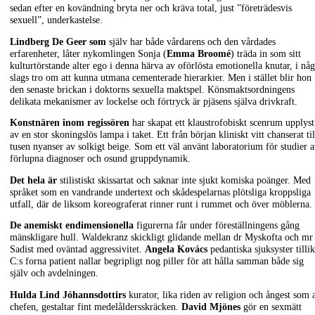
sedan efter en kovändning bryta ner och kräva total, just ”företrädesvis
sexuell”, underkastelse.
Lindberg De Geer som
själv har både vårdarens och den vårdades
erfarenheter, låter nykomlingen Sonja (
Emma Broomé
) träda in som sitt
kulturtörstande alter ego i denna härva av oförlösta emotionella knutar, i någ
slags tro om att kunna utmana cementerade hierarkier. Men i stället blir hon
den senaste brickan i doktorns sexuella maktspel. Könsmaktsordningens
delikata mekanismer av lockelse och förtryck är pjäsens själva drivkraft.
Konstnären inom regissören
har skapat ett klaustrofobiskt scenrum upplyst
av en stor skoningslös lampa i taket. Ett från början kliniskt vitt chanserat til
tusen nyanser av solkigt beige. Som ett väl använt laboratorium för studier 
förlupna diagnoser och osund gruppdynamik.
Det hela är
stilistiskt skissartat och saknar inte sjukt komiska poänger. Med
språket som en vandrande undertext och skådespelarnas plötsliga kroppsliga
utfall, där de liksom koreograferat rinner runt i rummet och över möblerna.
De anemiskt endimensionella
figurerna får under föreställningens gång
mänskligare hull. Waldekranz skickligt glidande mellan dr Myskofta och mr
Sadist med oväntad aggressivitet.
Angela Kovács
pedantiska sjuksyster tilli
C:s forna patient nallar begripligt nog piller för att hålla samman både sig
själv och avdelningen.
Hulda Lind Jóhannsdottirs
kurator, lika riden av religion och ångest som 
chefen, gestaltar fint medelåldersskräcken.
David Mjönes
gör en sexmätt