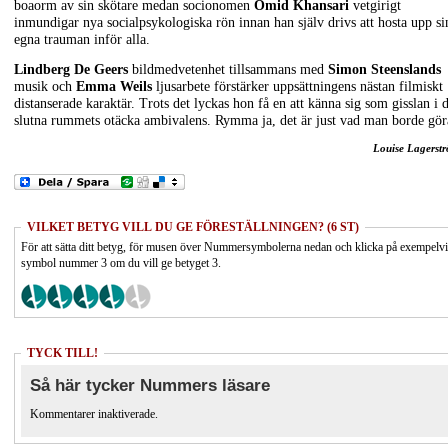
boaorm av sin skötare medan socionomen
Omid Khansari
vetgirigt
inmundigar nya socialpsykologiska rön innan han själv drivs att hosta upp si
egna trauman inför alla.
Lindberg De Geers
bildmedvetenhet tillsammans med
Simon Steenslands
musik och
Emma Weils
ljusarbete förstärker uppsättningens nästan filmiskt
distanserade karaktär. Trots det lyckas hon få en att känna sig som gisslan i 
slutna rummets otäcka ambivalens. Rymma ja, det är just vad man borde gör
Louise Lagerst
VILKET BETYG VILL DU GE FÖRESTÄLLNINGEN? (6 ST)
För att sätta ditt betyg, för musen över Nummersymbolerna nedan och klicka på exempelv
symbol nummer 3 om du vill ge betyget 3.
TYCK TILL!
Så här tycker Nummers läsare
Kommentarer inaktiverade.