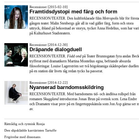
Recensioner [2015-02-10]
Framtidsdystopi med färg och form
RECENSION/TEATER. Den kultförklarade film
Metropolis
blir för första
gången teater. Malin Stenbergs går all in vad gäller färg, form och stora
uttryck, ibland på bekostnad av storyn, tycker Anna Hedelius, som har vari
på Kulturhuset Stadsteatern.
Recensioner [2014-12-30]
Dräpande dialogduell
RECENSION/TEATER.
Född ond
på Teater Brunnsgatan fyra andas Beck
tryfferat med dramatikern Martina Montelius egna, befriande absurda
filosoferingar. Louise Lagerström ser två högoktaniga skådespelare dueller
på en station där livets tåg redan tycks ha passerat.
Recensioner [2014-12-22]
Nyanserad barndomsskildring
RECENSION/TEATER. Med barndomens tid- och ändlösa rollspel från
romanen
Skuggland
introduceras Jonas Brun på svensk scen. Lena Endre
och Dramaten visar prov på en fingertoppskänsla som Jon Asp gärna ser 
av.
Rättrådig och rytmisk Ronja
Den slipsklädde karriäristen Tartuffe
Frigörelse med dissonans