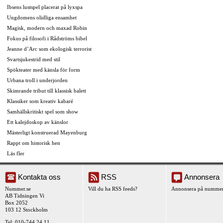
Ibsens lustspel placerat på lyxspa
Ungdomens olidliga ensamhet
Magisk, modern och maxad Robin
Fokus på filosofi i Rådströms bibel
Jeanne d’Arc som ekologisk terrorist
Svartsjukestrid med stil
Spökteater med känsla för form
Urbana troll i underjorden
Skimrande tribut till klassisk balett
Klassiker som kreativ kabaré
Samhällskritiskt spel som show
Ett kalejdoskop av känslor
Mästerligt konstruerad Mayenburg
Rappt om historisk hen
Läs fler
Kontakta oss
RSS
Annonsera
Nummer.se
Vill du ha RSS feeds?
Annonsera på nummer
AB Tidningen Vi
Box 2052
103 12 Stockholm
Tel: 010-744 24 11