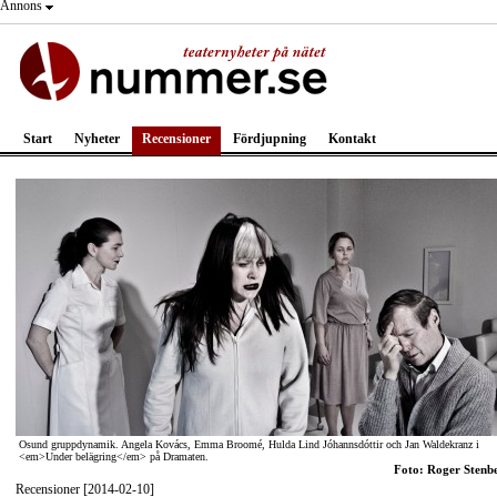
Annons
Start
Nyheter
Recensioner
Fördjupning
Kontakt
Osund gruppdynamik. Angela Kovács, Emma Broomé, Hulda Lind Jóhannsdóttir och Jan Waldekranz i
<em>Under belägring</em> på Dramaten.
Foto: Roger Stenb
Recensioner [2014-02-10]