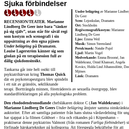
Sjuka förbindelser
Under belägring
av Marianne Lindber
De Geer
Scen:
Lejonkulan, Dramaten
RECENSION/TEATER. Marianne
Ort:
Stockholm
Lindberg De Geer inte bara ”tänker
Regi/scenografi/kostym:
Marianne
på sig själv”, utan står för såväl regi
Lindberg De Geer
som kostym och scenografi i sin
Ljus:
Emma Weil
uppsättning av den egna pjäsen
Musik:
Simon Steensland
Under belägring
på Dramaten.
Peruk/mask:
Natalie Pujol
Louise Lagerström känner sig som
Ljud:
Martin Vogel
gisslan på en terapisession full av
Medverkande:
Emma Broomé, Jan
dålig sjukdomsinsikt.
Waldekranz, Omid Khansari, Angela
Kovács, Hulda Lind Jóhannsdóttir, Da
Tankarna går inte helt osökt till
Mjönes
psykiatrihärvan kring
Thomas Quick
Länk:
Dramaten
där en psykoterapeutguru blev spindeln
i ett nät av gränslös, sektliknande
terapi. Bortträngda minnen, företrädesvis av sexuella övergrepp, blev
standardförklaringen på alla psykologiska problem.
Den rhododendronodlande
chefsläkaren doktor C (
Jan Waldekranz
) i
Marianne Lindberg De Geers
Under belägring
åtnjuter samma oinskränkta
auktoritet. Efter att samtliga patienter från hans slutna vårdavdelning för un
har sjappat à la filmen
Gökboet
– fria och rökandes på i Köpenhamn –
praktiserar denne psykiatrins Valmont (från romanen
Farliga förbindelser
) s
förfinade härskartekniker på kollegorna. Att förespegla bekräftelse för att