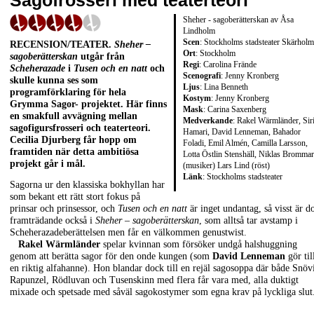
Sagofrosseri med teaterteori
Sheher - sagoberätterskan av Åsa
Lindholm
Scen
: Stockholms stadsteater Skärhol
RECENSION/TEATER
.
Sheher –
Ort
: Stockholm
sagoberätterskan
utgår från
Regi
: Carolina Frände
Scheherazade
i
Tusen och en natt
och
Scenografi
: Jenny Kronberg
skulle kunna ses som
Ljus
: Lina Benneth
programförklaring för hela
Kostym
: Jenny Kronberg
Grymma Sagor- projektet. Här finns
Mask
: Carina Saxenberg
en smakfull avvägning mellan
Medverkande
: Rakel Wärmländer, Sir
sagofigursfrosseri och teaterteori.
Hamari, David Lenneman, Bahador
Cecilia Djurberg
får hopp om
Foladi, Emil Almén, Camilla Larsson,
framtiden när detta ambitiösa
Lotta Östlin Stenshäll, Niklas Bromma
projekt går i mål.
(musiker) Lars Lind (röst)
Länk
:
Stockholms stadsteater
Sagorna ur den klassiska bokhyllan har
som bekant ett rätt stort fokus på
prinsar och prinsessor, och
Tusen och en natt
är inget undantag, så visst är 
framträdande också i
Sheher – sagoberätterskan
, som alltså tar avstamp i
Scheherazadeberättelsen men får en välkommen genustwist.
Rakel Wärmländer
spelar kvinnan som försöker undgå halshuggning
genom att berätta sagor för den onde kungen (som
David Lenneman
gör til
en riktig alfahanne). Hon blandar dock till en rejäl sagosoppa där både Snövi
Rapunzel, Rödluvan och Tusenskinn med flera får vara med, alla duktigt
mixade och spetsade med såväl sagokostymer som egna krav på lyckliga slu