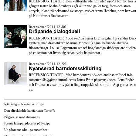
RECENSION/TEATER. Den kultförklarade film
Metropolis
blir för första
gången teater. Malin Stenbergs går all in vad gäller färg, form och stora
uttryck, ibland på bekostnad av storyn, tycker Anna Hedelius, som har vari
på Kulturhuset Stadsteatern.
Recensioner [2014-12-30]
Dräpande dialogduell
RECENSION/TEATER.
Född ond
på Teater Brunnsgatan fyra andas Beck
tryfferat med dramatikern Martina Montelius egna, befriande absurda
filosoferingar. Louise Lagerström ser två högoktaniga skådespelare dueller
på en station där livets tåg redan tycks ha passerat.
Recensioner [2014-12-22]
Nyanserad barndomsskildring
RECENSION/TEATER. Med barndomens tid- och ändlösa rollspel från
romanen
Skuggland
introduceras Jonas Brun på svensk scen. Lena Endre
och Dramaten visar prov på en fingertoppskänsla som Jon Asp gärna ser 
av.
Rättrådig och rytmisk Ronja
Den slipsklädde karriäristen Tartuffe
Frigörelse med dissonans
Ibsens lustspel placerat på lyxspa
Ungdomens olidliga ensamhet