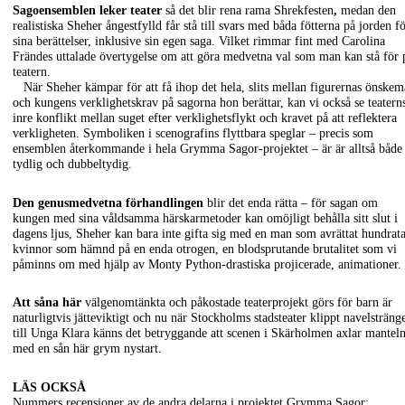
Sagoensemblen leker teater
så det blir rena rama Shrekfesten
,
medan den
realistiska Sheher ångestfylld får stå till svars med båda fötterna på jorden f
sina berättelser, inklusive sin egen saga. Vilket rimmar fint med Carolina
Frändes uttalade övertygelse om att göra medvetna val som man kan stå för 
teatern.
När Sheher kämpar för att få ihop det hela, slits mellan figurernas önskem
och kungens verklighetskrav på sagorna hon berättar, kan vi också se teatern
inre konflikt mellan suget efter verklighetsflykt och kravet på att reflektera
verkligheten. Symboliken i scenografins flyttbara speglar – precis som
ensemblen återkommande i hela Grymma Sagor-projektet – är är alltså både
tydlig och dubbeltydig.
Den genusmedvetna förhandlingen
blir det enda rätta – för sagan om
kungen med sina våldsamma härskarmetoder kan omöjligt behålla sitt slut i
dagens ljus, Sheher kan bara inte gifta sig med en man som avrättat hundrata
kvinnor som hämnd på en enda otrogen, en blodsprutande brutalitet som vi
påminns om med hjälp av Monty Python-drastiska projicerade, animationer.
Att såna här
välgenomtänkta och påkostade teaterprojekt görs för barn är
naturligtvis jätteviktigt och nu när Stockholms stadsteater klippt navelsträng
till Unga Klara känns det betryggande att scenen i Skärholmen axlar mantel
med en sån här grym nystart.
LÄS OCKSÅ
Nummers recensioner av de andra delarna i projektet Grymma Sagor: