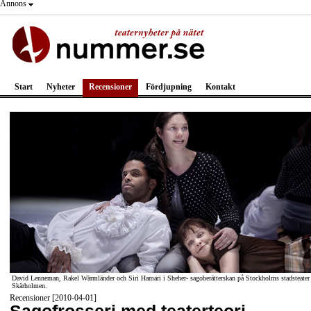
Annons
Start
Nyheter
Recensioner
Fördjupning
Kontakt
David Lenneman, Rakel Wärmländer och Siri Hamari i Sheher- sagoberätterskan på Stockholms stadsteater
Skärholmen.
Recensioner [2010-04-01]