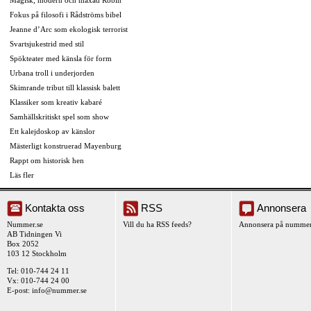
Magisk, modern och maxad Robin
Fokus på filosofi i Rådströms bibel
Jeanne d’Arc som ekologisk terrorist
Svartsjukestrid med stil
Spökteater med känsla för form
Urbana troll i underjorden
Skimrande tribut till klassisk balett
Klassiker som kreativ kabaré
Samhällskritiskt spel som show
Ett kalejdoskop av känslor
Mästerligt konstruerad Mayenburg
Rappt om historisk hen
Läs fler
Kontakta oss
RSS
Annonsera
Nummer.se
Vill du ha RSS feeds?
Annonsera på nummer
AB Tidningen Vi
Box 2052
103 12 Stockholm
Tel: 010-744 24 11
Vx: 010-744 24 00
E-post:
info@nummer.se