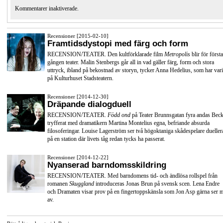
Kommentarer inaktiverade.
Recensioner [2015-02-10]
Framtidsdystopi med färg och form
RECENSION/TEATER. Den kultförklarade film
Metropolis
blir för första
gången teater. Malin Stenbergs går all in vad gäller färg, form och stora
uttryck, ibland på bekostnad av storyn, tycker Anna Hedelius, som har vari
på Kulturhuset Stadsteatern.
Recensioner [2014-12-30]
Dräpande dialogduell
RECENSION/TEATER.
Född ond
på Teater Brunnsgatan fyra andas Beck
tryfferat med dramatikern Martina Montelius egna, befriande absurda
filosoferingar. Louise Lagerström ser två högoktaniga skådespelare dueller
på en station där livets tåg redan tycks ha passerat.
Recensioner [2014-12-22]
Nyanserad barndomsskildring
RECENSION/TEATER. Med barndomens tid- och ändlösa rollspel från
romanen
Skuggland
introduceras Jonas Brun på svensk scen. Lena Endre
och Dramaten visar prov på en fingertoppskänsla som Jon Asp gärna ser 
av.