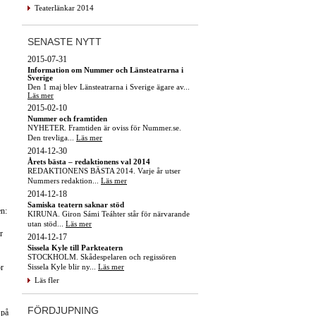
Teaterlänkar 2014
SENASTE NYTT
2015-07-31
Information om Nummer och Länsteatrarna i
Sverige
Den 1 maj blev Länsteatrarna i Sverige ägare av...
Läs mer
2015-02-10
Nummer och framtiden
NYHETER. Framtiden är oviss för Nummer.se.
Den trevliga...
Läs mer
2014-12-30
Årets bästa – redaktionens val 2014
REDAKTIONENS BÄSTA 2014. Varje år utser
Nummers redaktion...
Läs mer
2014-12-18
Samiska teatern saknar stöd
en:
KIRUNA. Giron Sámi Teáhter står för närvarande
utan stöd...
Läs mer
r
2014-12-17
Sissela Kyle till Parkteatern
STOCKHOLM. Skådespelaren och regissören
Sissela Kyle blir ny...
Läs mer
or
Läs fler
FÖRDJUPNING
 på