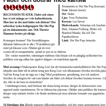
Testamentet av She She Pop (koncept)
Scen
: Inkonst (turné)
Ort
: Skåne
RECENSION/TEATER
. Fäder och söner
Ljus
: Sven Nichterlein
har vi sett många av i vår kulturhistoria.
Kostym
: Lea Søvsø
Men hur är det med fäder och döttrar? Det
Medverkande
: Sebastian och Joachim
utforskar tyska kultgruppen She She Pop
Bark, Johanna Freiburg, Mieke och
på ett dokumentärt sätt. Och
Therése
Manfred Matzke, Ilia och The
Hammar
berörs på riktigt.
Papatheodorou
Länk
:
She She Pops hemsida
Konungen kommer! När föreställningens
åldrande fäderna (de är alla i 70-årsåldern) gör
entré på Inkonst scen i Malmö går de över
scenen till en trumpetfanfar, spelad av just en av fäderna.
Det väcker munterhet, stämningen etableras från början och en påtaglig nyfikenhet hos
publiken som jag sällan har upplevt tidigare i en teaterlokal uppstår.
Med avstamp i
Shakespeares
Kung Lear
har det feministiska teaterkollektivet She She Pop
inbjudit sina fäder till ett arbete kring just
Kung Lear
och tillsammans försöka utveckla pjäs
Vad har Kung Lear att säga oss i dag? Med projektioner, gestaltning, text och analyser
försöker de redogöra för vad som händer när fäder och döttrar försöker komma överens. Gå
det, eller är det bara en önskedröm?
I inledningsscenen, med hörlurar tätt slutna kring öronen, återges de diskussioner som
uppstod under repetitionerna. De tre fäderna har placerats i fåtöljer nära publiken där kamer
återger varje mimisk rörelse i de fårade ansiktena på stora skärmar formade som gigantiska
tavlor.
Så blottläggs den
åldrade mannens tillkortakommanden, och den yngre generationens krav