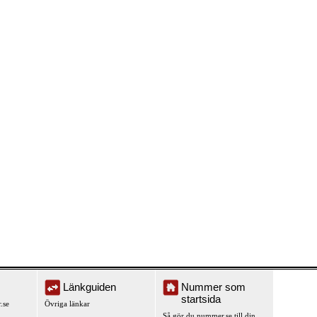
Länkguiden
Nummer som
startsida
.se
Övriga länkar
Så gör du nummer.se till din