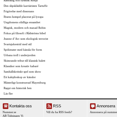
Rättrådig och rytmisk Ronja
Den slipsklädde karriäristen Tartuffe
Frigörelse med dissonans
Ibsens lustspel placerat på lyxspa
Ungdomens olidliga ensamhet
Magisk, modern och maxad Robin
Fokus på filosofi i Rådströms bibel
Jeanne d’Arc som ekologisk terrorist
Svartsjukestrid med stil
Spökteater med känsla för form
Urbana troll i underjorden
Skimrande tribut till klassisk balett
Klassiker som kreativ kabaré
Samhällskritiskt spel som show
Ett kalejdoskop av känslor
Mästerligt konstruerad Mayenburg
Rappt om historisk hen
Läs fler
Kontakta oss
RSS
Annonsera
Nummer.se
Vill du ha RSS feeds?
Annonsera på nummer
AB Tidningen Vi