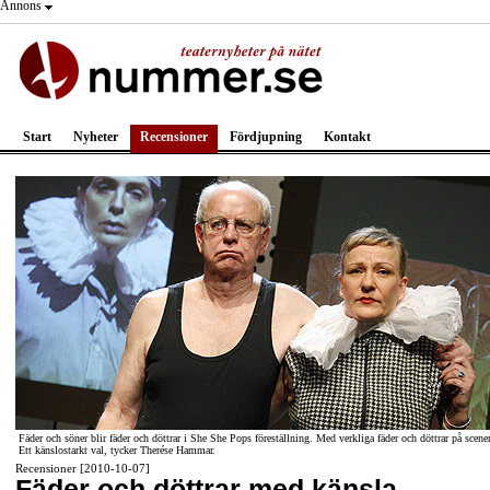
Annons
Start
Nyheter
Recensioner
Fördjupning
Kontakt
Fäder och söner blir fäder och döttrar i She She Pops föreställning. Med verkliga fäder och döttrar på scene
Ett känslostarkt val, tycker Therése Hammar.
Recensioner [2010-10-07]
Fäder och döttrar med känsla