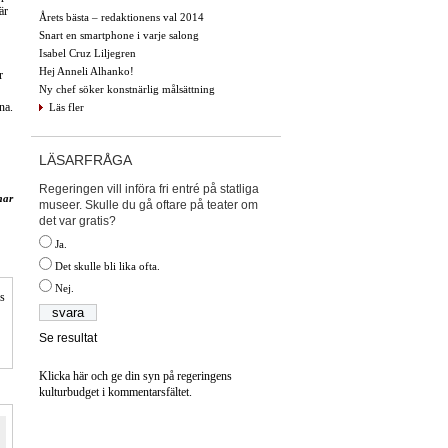
är
Årets bästa – redaktionens val 2014
Snart en smartphone i varje salong
Isabel Cruz Liljegren
Hej Anneli Alhanko!
r
Ny chef söker konstnärlig målsättning
na.
Läs fler
LÄSARFRÅGA
Regeringen vill införa fri entré på statliga
mar
museer. Skulle du gå oftare på teater om
det var gratis?
Ja.
Det skulle bli lika ofta.
Nej.
is
Se resultat
Klicka här och ge din syn på regeringens
kulturbudget i kommentarsfältet.