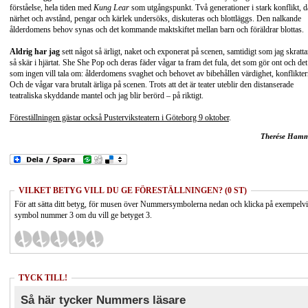
förståelse, hela tiden med
Kung Lear
som utgångspunkt. Två generationer i stark konflikt, d
närhet och avstånd, pengar och kärlek undersöks, diskuteras och blottläggs. Den nalkande
ålderdomens behov synas och det kommande maktskiftet mellan barn och föräldrar blottas.
Aldrig har jag
sett något så ärligt, naket och exponerat på scenen, samtidigt som jag skratta
så skär i hjärtat. She She Pop och deras fäder vågar ta fram det fula, det som gör ont och det
som ingen vill tala om: ålderdomens svaghet och behovet av bibehållen värdighet, konflikter
Och de vågar vara brutalt ärliga på scenen. Trots att det är teater uteblir den distanserade
teatraliska skyddande mantel och jag blir berörd – på riktigt.
Föreställningen gästar också Pusterviksteatern i Göteborg 9 oktober
.
Therése Ham
VILKET BETYG VILL DU GE FÖRESTÄLLNINGEN? (0 ST)
För att sätta ditt betyg, för musen över Nummersymbolerna nedan och klicka på exempelv
symbol nummer 3 om du vill ge betyget 3.
TYCK TILL!
Så här tycker Nummers läsare