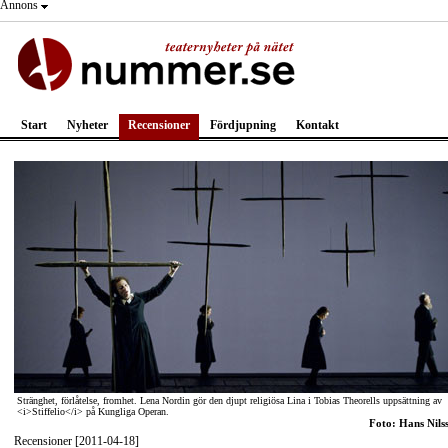
Annons
Start
Nyheter
Recensioner
Fördjupning
Kontakt
Stränghet, förlåtelse, fromhet. Lena Nordin gör den djupt religiösa Lina i Tobias Theorells uppsättning av
<i>Stiffelio</i> på Kungliga Operan.
Foto: Hans Nils
Recensioner [2011-04-18]