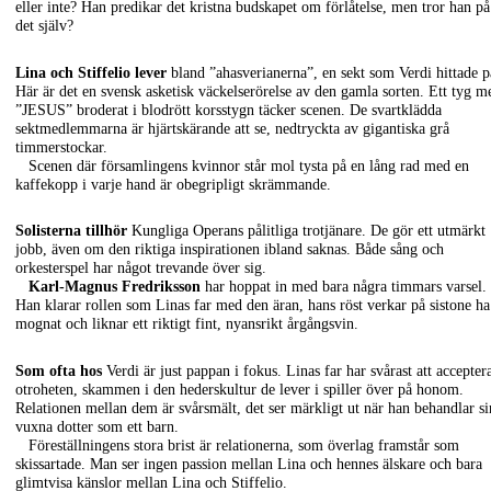
eller inte? Han predikar det kristna budskapet om förlåtelse, men tror han på
det själv?
Lina och Stiffelio lever
bland ”ahasverianerna”, en sekt som Verdi hittade p
Här är det en svensk asketisk väckelserörelse av den gamla sorten. Ett tyg m
”JESUS” broderat i blodrött korsstygn täcker scenen. De svartklädda
sektmedlemmarna är hjärtskärande att se, nedtryckta av gigantiska grå
timmerstockar.
Scenen där församlingens kvinnor står mol tysta på en lång rad med en
kaffekopp i varje hand är obegripligt skrämmande.
Solisterna tillhör
Kungliga Operans pålitliga trotjänare. De gör ett utmärkt
jobb, även om den riktiga inspirationen ibland saknas. Både sång och
orkesterspel har något trevande över sig.
Karl-Magnus Fredriksson
har hoppat in med bara några timmars varsel.
Han klarar rollen som Linas far med den äran, hans röst verkar på sistone ha
mognat och liknar ett riktigt fint, nyansrikt årgångsvin.
Som ofta hos
Verdi är just pappan i fokus. Linas far har svårast att accepter
otroheten, skammen i den hederskultur de lever i spiller över på honom.
Relationen mellan dem är svårsmält, det ser märkligt ut när han behandlar si
vuxna dotter som ett barn.
Föreställningens stora brist är relationerna, som överlag framstår som
skissartade. Man ser ingen passion mellan Lina och hennes älskare och bara
glimtvisa känslor mellan Lina och Stiffelio.