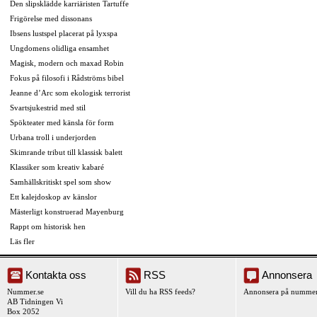
Den slipsklädde karriäristen Tartuffe
Frigörelse med dissonans
Ibsens lustspel placerat på lyxspa
Ungdomens olidliga ensamhet
Magisk, modern och maxad Robin
Fokus på filosofi i Rådströms bibel
Jeanne d’Arc som ekologisk terrorist
Svartsjukestrid med stil
Spökteater med känsla för form
Urbana troll i underjorden
Skimrande tribut till klassisk balett
Klassiker som kreativ kabaré
Samhällskritiskt spel som show
Ett kalejdoskop av känslor
Mästerligt konstruerad Mayenburg
Rappt om historisk hen
Läs fler
Kontakta oss
RSS
Annonsera
Nummer.se
Vill du ha RSS feeds?
Annonsera på nummer
AB Tidningen Vi
Box 2052