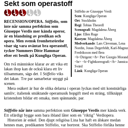
Sekt som operastoff
Stiffelio av Giuseppe Verdi
Scen
: Kungliga Operan
Ort
: Stockholm
RECENSION/OPERA
.
Stiffelio
, som
Regi
: Tobias Theorell
inte når samma perfektion som
Scenografi
: Magdalena Åberg
Giuseppe Verdis
mer kända operor,
Ljus
: Ellen Ruge
är en blandning av predikan och
Kostym
: Magdalena Åberg
opera. Men svensk fromhetsrörelse
Medverkande
: Lars Cleveman, Lena
visar sig vara oväntat bra operastoff,
Nordin, Jonas Degerfeldt, Karl-Magnu
tycker Nummers
Ditte Hammar
Fredriksson med flera
efter ett besök på Kungliga Operan.
<b>Dirigent:</b> Pier Giorgio Morand
<br> <b>Fightkoreografi:</b> Jannica
Om två människor klarar av att vika ett
Svärd
lakan ihop kan de också klara ett liv
Länk
:
Kungliga Operan
tillsammans, sägs det. I
Stiffelio
viks
det lakan. Tre par samarbetar snyggt på
scenen.
Mera osäkert är hur de olika delarna i operan lyckas med sitt konstnärliga
samliv; italiensk smäktande operamusik hopgift med en sträng, tillknäppt
kristendom bildar ett omaka, men spännande, par.
Stiffelio
når inte
samma perfektion som
Giuseppe Verdis
mer kända verk.
Ett ofärdigt bygge som bara ibland låter som en ”riktig” Verdiopera.
Historien är enkel. Den djupt religiösa Lina har haft en älskare medan
hennes man, predikanten Stiffelio, var bortrest. Ska Stiffelio förlåta henne