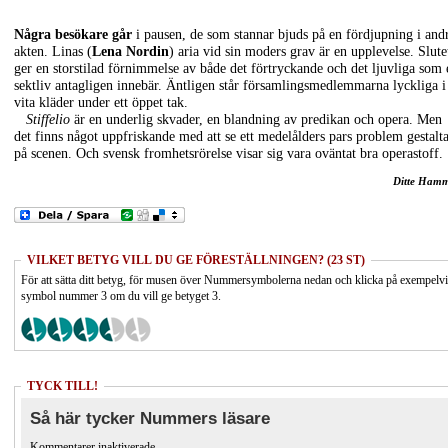
Några besökare går
i pausen, de som stannar bjuds på en fördjupning i and
akten. Linas (
Lena Nordin
) aria vid sin moders grav är en upplevelse. Slute
ger en storstilad förnimmelse av både det förtryckande och det ljuvliga som 
sektliv antagligen innebär. Äntligen står församlingsmedlemmarna lyckliga i
vita kläder under ett öppet tak.
Stiffelio
är en underlig skvader, en blandning av predikan och opera. Men
det finns något uppfriskande med att se ett medelålders pars problem gestalt
på scenen. Och svensk fromhetsrörelse visar sig vara oväntat bra operastoff.
Ditte Ham
VILKET BETYG VILL DU GE FÖRESTÄLLNINGEN? (23 ST)
För att sätta ditt betyg, för musen över Nummersymbolerna nedan och klicka på exempelv
symbol nummer 3 om du vill ge betyget 3.
TYCK TILL!
Så här tycker Nummers läsare
Kommentarer inaktiverade.