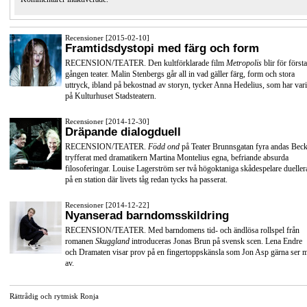
Recensioner [2015-02-10]
Framtidsdystopi med färg och form
RECENSION/TEATER. Den kultförklarade film
Metropolis
blir för första
gången teater. Malin Stenbergs går all in vad gäller färg, form och stora
uttryck, ibland på bekostnad av storyn, tycker Anna Hedelius, som har vari
på Kulturhuset Stadsteatern.
Recensioner [2014-12-30]
Dräpande dialogduell
RECENSION/TEATER.
Född ond
på Teater Brunnsgatan fyra andas Beck
tryfferat med dramatikern Martina Montelius egna, befriande absurda
filosoferingar. Louise Lagerström ser två högoktaniga skådespelare dueller
på en station där livets tåg redan tycks ha passerat.
Recensioner [2014-12-22]
Nyanserad barndomsskildring
RECENSION/TEATER. Med barndomens tid- och ändlösa rollspel från
romanen
Skuggland
introduceras Jonas Brun på svensk scen. Lena Endre
och Dramaten visar prov på en fingertoppskänsla som Jon Asp gärna ser 
av.
Rättrådig och rytmisk Ronja