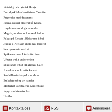
Rättrådig och rytmisk Ronja
Den slipsklädde karriäristen Tartuffe
Frigörelse med dissonans
Ibsens lustspel placerat på lyxspa
Ungdomens olidliga ensamhet
Magisk, modern och maxad Robin
Fokus på filosofi i Rådströms bibel
Jeanne d’Arc som ekologisk terrorist
Svartsjukestrid med stil
Spökteater med känsla för form
Urbana troll i underjorden
Skimrande tribut till klassisk balett
Klassiker som kreativ kabaré
Samhällskritiskt spel som show
Ett kalejdoskop av känslor
Mästerligt konstruerad Mayenburg
Rappt om historisk hen
Läs fler
Kontakta oss
RSS
Annonsera