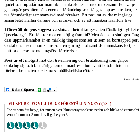
ljudet som uppstår när man riktar mikrofoner ut mot universum. För varje f
genomgår gestalten på scenen en förändring som fångas upp av musiken, i s
tur förunderligt sammanvävd med rörelsen. Ett resultat av det mångåriga
samarbetet mellan dansare och musiker och av att musiken framförs live.
I föreställningens suggestiva
slutscen betraktar gestalten försiktigt nyfiket 
ljusrektangel. Ett fönster mot en möjlig framtid? Men det som slutligen fång
dess uppmärksamhet är en märklig tingest som ser ut som en borttappad per
Gestaltens fascination känns som en gliring mot samtidsmänniskans förtjusn
i att fascineras av meningslösa företeelser.
Soot
är ett
motgift mot den trivialisering och brutalisering som griper
omkring sig och blir därigenom en manifestation av att butohn inte har
förlorat kontakten med sina samhällskritiska rötter.
Lena And
VILKET BETYG VILL DU GE FÖRESTÄLLNINGEN? (5 ST)
För att sätta ditt betyg, för musen över Nummersymbolerna nedan och klicka på exempelv
symbol nummer 3 om du vill ge betyget 3.