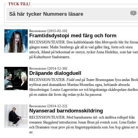
TYCK TILL!
Så här tycker Nummers läsare
1
Recensioner [2015-02-10]
Framtidsdystopi med färg och form
RECENSION/TEATER. Den kultförklarade film
Metropolis
blir för första
gången teater. Malin Stenbergs går all in vad gäller färg, form och stora
uttryck, ibland på bekostnad av storyn, tycker Anna Hedelius, som har vari
på Kulturhuset Stadsteatern.
Recensioner [2014-12-30]
Dräpande dialogduell
RECENSION/TEATER.
Född ond
på Teater Brunnsgatan fyra andas Beck
tryfferat med dramatikern Martina Montelius egna, befriande absurda
filosoferingar. Louise Lagerström ser två högoktaniga skådespelare dueller
på en station där livets tåg redan tycks ha passerat.
Recensioner [2014-12-22]
Nyanserad barndomsskildring
RECENSION/TEATER. Med barndomens tid- och ändlösa rollspel från
romanen
Skuggland
introduceras Jonas Brun på svensk scen. Lena Endre
och Dramaten visar prov på en fingertoppskänsla som Jon Asp gärna ser 
av.