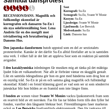
Samtida dansprotest
Soot
Koreografi:
Su-En
Scenografi:
Su-En, Svante W Monie
RECENSION/DANS. Magnifik och
Kostym:
Su-En
fullkomligt okonstlad är
Ljusdesign:
Svante W Monie
koreografen och dansaren Su-En i
Ljud/musik:
Lee Berwick
sin nya soloföreställning
Soot
. Lena
Medverkande:
Su-En
Andrén får en dos motgift mot
Länk:
Dansens hus
trivialisering och brutalisering på
Dansens Hus.
Den japanska dansformen
butoh uppstod som en del av sextiotalets
proteströrelse. Kanske är det därför Su-En alltid förefaller att ta in samtiden 
sina verk. I vilket fall är det lätt att uppleva
Soot
som en reaktion på samtide
avigsidor.
I den kataklysmiska
inledningen får musiken mig att tänka på det mäktiga
ljudet från ett vulkanutbrott. När allt är förbränt väntar en skugglik gestalt.
Likt en samtida ödesgudinna gör hon en gest med händerna som drog hon ut
en osynlig tråd. Su-En är på en och samma gång magnifik och fullständigt
okonstlad. Klädd i en fotsid klänning gjord av vad som ser ut som sönderriv
jutesäckar blir hon bilden av en framtid som inte längre finns.
I fonden av
scenen växer
Svante W Monies
vackra ljuskonstverk fram som
en svartvit bild av ett norrsken. Fas för fas tar bilden form tills den fyller he
fonden, varefter den långsamt bleknar bort. Föreställningens faser markeras
också av
Lee Berwicks
liveframförda elektronmusik. Den för tankarna till