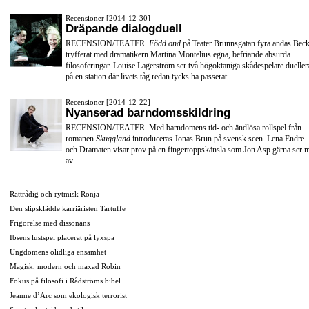
Recensioner [2014-12-30]
Dräpande dialogduell
RECENSION/TEATER.
Född ond
på Teater Brunnsgatan fyra andas Beck
tryfferat med dramatikern Martina Montelius egna, befriande absurda
filosoferingar. Louise Lagerström ser två högoktaniga skådespelare dueller
på en station där livets tåg redan tycks ha passerat.
Recensioner [2014-12-22]
Nyanserad barndomsskildring
RECENSION/TEATER. Med barndomens tid- och ändlösa rollspel från
romanen
Skuggland
introduceras Jonas Brun på svensk scen. Lena Endre
och Dramaten visar prov på en fingertoppskänsla som Jon Asp gärna ser 
av.
Rättrådig och rytmisk Ronja
Den slipsklädde karriäristen Tartuffe
Frigörelse med dissonans
Ibsens lustspel placerat på lyxspa
Ungdomens olidliga ensamhet
Magisk, modern och maxad Robin
Fokus på filosofi i Rådströms bibel
Jeanne d’Arc som ekologisk terrorist