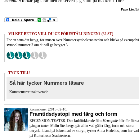
mountain
torkar jag tårar med en servett jag stulit på macken i Töre.
Pelle Lindb
VILKET BETYG VILL DU GE FÖRESTÄLLNINGEN? (32 ST)
För att sätta ditt betyg, för musen över Nummersymbolerna nedan och klicka på exempelv
symbol nummer 3 om du vill ge betyget 3.
TYCK TILL!
Så här tycker Nummers läsare
Kommentarer inaktiverade.
Recensioner [2015-02-10]
Framtidsdystopi med färg och form
RECENSION/TEATER. Den kultförklarade film
Metropolis
blir för första
gången teater. Malin Stenbergs går all in vad gäller färg, form och stora
uttryck, ibland på bekostnad av storyn, tycker Anna Hedelius, som har vari
på Kulturhuset Stadsteatern.