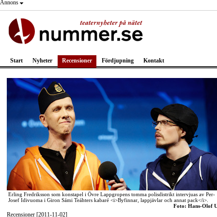
Annons
Start
Nyheter
Recensioner
Fördjupning
Kontakt
Erling Fredriksson som konstapel i Övre Lappgropens tomma polisdistrikt intervjuas av Per-
Josef Idivuoma i Giron Sámi Teáhters kabaré <i>Byfinnar, lappjävlar och annat pack</i>.
Foto: Hans-Olof U
Recensioner [2011-11-02]