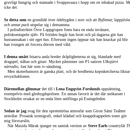
gruvligt hungrig och stannade i Svappavaara i hopp om en inbakad pizza. M
icke det.
Se detta som
en grundidé över ödebygden i norr och att
Byfinnar, lappjävla
och annat pack
utspelar sig i densamma.
I polisdistriktet Övre Lappgropen finns bara en enda invånare,
poliskonstapeln själv. På fritiden begår han brott och på dagarna gör han
husrannsakan i sitt eget hus. Eftersom ingen öppnar när han knackar på blir
han tvungen att forcera dörren med våld.
I denna smått
bisarra anda breder dråpligheterna ut sig, blandade med
dragspel, ståbas och gitarr. Mycket påminner om P1-satiren
Ulkojärvi
närradio
, fast här som tv-sändning.
Men skoterhumorn är ganska platt, och de bredbenta kepssketcherna liknar
revyschablonen.
Däremellan glimmar
det till i
Lena Engqvist-Forslunds
uppsättning,
exempelvis med glesbygdspolisen. En annan favorit är det där snökaoset i
Stockholm orsakat av en enda liten snöflinga på Essingeleden.
Sedan är jag
svag för den opretentiösa atmosfär som Giron Sámi Teáhter
utstrålar. Prosaisk scenografi, enkel klädsel och knappdragspelets toner gör
mig försvarslös.
När Maxida Märak sjunger en samisk version av
Steve Earls
countrylåt
T