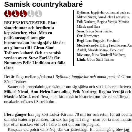
Samisk countrykabaré
Byfinnar, lappjävlar och annat pack av
Mikael Niemi, Ann-Helen Laestadius,
Erik Norberg, Regina Veräjä, Maxida
RECENSION/TEATER
. Platt
Märak med flera
skoterhumor och bredbenta
Scen
: Giron Sámi Teáhter
kepssketcher, visst. Men en
Ort
: Norrbotten
poliskonstapel som gör
Regi
: Lena Engqvist-Forslund
husrannsakan hos sig själv får det
Medverkande
: Erling Fredriksson, A
att glimma till i Giron Sámi
Åsdell, Maxida Märak, Per-Josef
Teáhters kabaré. Och en samisk
Idivuoma, Nina Nordvall Vahlberg
version av en
Steve Earl
-låt får
Länk
:
Giron Sámi Teáhter
Nummers
Pelle Lindblom
att fälla
tårar.
Det är långt mellan gårdarna i
Byfinnar, lappjävlar och annat pack
på Giron
Sámi Teáhter.
Samer och tornedalningar skämtar om sig själva och sitt i kabarén skriven
Mikael Niemi
,
Ann-Helen Laestadius
,
Erik Norberg
,
Regina Veräjä
och
Maxida Märak
med flera, men får också in historien om när en snöflinga
orsakade snökaos i Stockholm.
Flera gånger har
jag kört Luleå–Kiruna, 70 mil tur och retur, för att bevitt
samiska teaterns premiärer. En sak har jag lärt mig – man bör ta med matsäc
För efter macken vid E4 i Töre är det ont om förplägnad.
Kisspaus vid polcirkeln? Nej, där var jättestängt. En annan gång blev jag