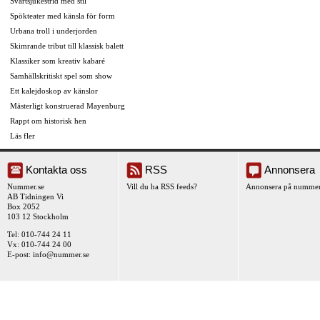
Svartsjukestrid med stil
Spökteater med känsla för form
Urbana troll i underjorden
Skimrande tribut till klassisk balett
Klassiker som kreativ kabaré
Samhällskritiskt spel som show
Ett kalejdoskop av känslor
Mästerligt konstruerad Mayenburg
Rappt om historisk hen
Läs fler
Kontakta oss
RSS
Annonsera
Nummer.se
Vill du ha RSS feeds?
Annonsera på nummer
AB Tidningen Vi
Box 2052
103 12 Stockholm
Tel: 010-744 24 11
Vx: 010-744 24 00
E-post:
info@nummer.se