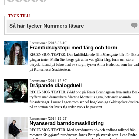
TYCK TILL!
Så här tycker Nummers läsare
1
Recensioner [2015-02-10]
Framtidsdystopi med färg och form
RECENSION/TEATER. Den kultförklarade film
Metropolis
blir för första
gången teater. Malin Stenbergs går all in vad gäller färg, form och stora
uttryck, ibland på bekostnad av storyn, tycker Anna Hedelius, som har vari
på Kulturhuset Stadsteatern.
Recensioner [2014-12-30]
Dräpande dialogduell
RECENSION/TEATER.
Född ond
på Teater Brunnsgatan fyra andas Beck
tryfferat med dramatikern Martina Montelius egna, befriande absurda
filosoferingar. Louise Lagerström ser två högoktaniga skådespelare dueller
på en station där livets tåg redan tycks ha passerat.
Recensioner [2014-12-22]
Nyanserad barndomsskildring
RECENSION/TEATER. Med barndomens tid- och ändlösa rollspel från
romanen
Skuggland
introduceras Jonas Brun på svensk scen. Lena Endre