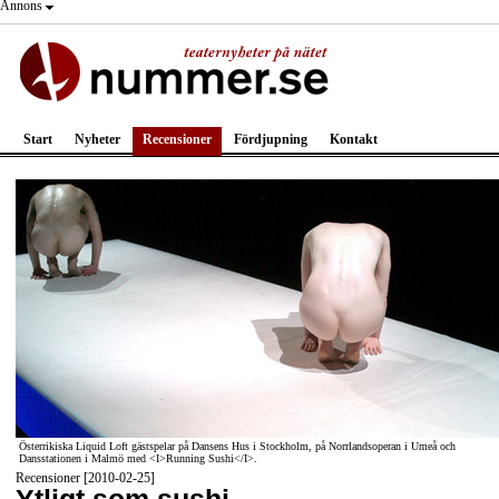
Annons
Start
Nyheter
Recensioner
Fördjupning
Kontakt
Österrikiska Liquid Loft gästspelar på Dansens Hus i Stockholm, på Norrlandsoperan i Umeå och
Dansstationen i Malmö med <I>Running Sushi</I>.
Recensioner [2010-02-25]