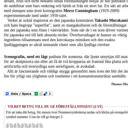
dream, fruit och birth bestäms innan föreställningen börjar av hur publiken t
de sushibitar som bars omkring och bjöds ut från ett stort fat. Ett sätt att arb
med slumpen som även koreografen
Merce Cunningham
(1919-2009)
experimenterade med under 1950-talet.
Verket är också inspirerat av den japanska konstnären
Takashi Murakami
och hans begrepp ”superflat”, samt av mangakulturen och de föreställningar
om det japanska som finns i västvärlden. Som när de i en scen driver vurme
för japanska ord till helt absurda nivåer. Överhuvudtaget är humor en viktig
ingrediens tillsammans med den knivskarpa mimiken och den exakta
ljudläggningen av såväl mimande röster som alla ljudliga rörelser.
Scenografin, med ett lågt
podium för scenerna, där ljuset utnyttjas till max
för att skulpturera om eller att få de två kropparna att framstå lika platta och
artificiella och övertydliga som seriefigurer, är avskalad.
Allt är fascinerande och väldigt snyggt genomfört men trots det blir det ä
lite för ytligt om yligheten och tomheten i ett konsumtionsinriktat samhälle.
Thomas Ols
VILKET BETYG VILL DU GE FÖRESTÄLLNINGEN? (2 ST)
För att sätta ditt betyg, för musen över Nummersymbolerna nedan och klicka på exempelv
symbol nummer 3 om du vill ge betyget 3.