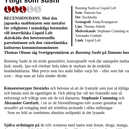
Ytligt som sushi
Running Sushi av Liquid Loft
Scen
: Dansens hus
Ort
: Stockholm
RECENSION/DANS
. Med den
Scenografi
: Annja Krautgasser
japanska snabbmaten som metafor
Ljus
: Thomas Jelinek
för ytligheten i mänskliga beteenden
Medverkande
: Stephanie Cumming o
vill österrikiska Liquid Loft
Alexander Gottfarb
skärskåda den heterosexuella
Länk
:
Liquid Loft
parrelationen och den västerländska
kulturens konsumtionsmönster.
Thomas Olsson
såg Sverigepremiären av
Running Sushi
på Dansens hus
Running Sushi
är ett strikt genomfört, konceptuellt verk där samspelet mella
ljud, musik, ljus och rörelser hela tiden är starkare än de enskilda
beståndsdelarna. Men precis som bra sushi håller varje bit – eller som här va
scen – ihop utan att falla sönder direkt.
Könsstereotyper förstärks
och betonas så att de framstår som just så löjliga
och banala som de egentligen är. Och aldrig har väl sex framstått som så
enformigt och tråkigt som när de två dansarna,
Stephanie Cumming
och
Alexander Gottfarb
, i en av de föreställningens tolv scener gestaltar ett
sexualliv på tomgång med sitt tröstlösa juckande i olika ställningar.
Som en bild av tomhetens absoluta nollpunkt är det lysande.
Själva ordningen på
de tolv scenerna med namn som house, drugs, manga,