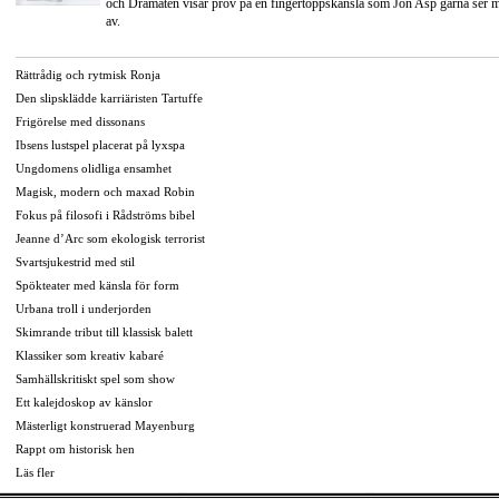
och Dramaten visar prov på en fingertoppskänsla som Jon Asp gärna ser 
av.
Rättrådig och rytmisk Ronja
Den slipsklädde karriäristen Tartuffe
Frigörelse med dissonans
Ibsens lustspel placerat på lyxspa
Ungdomens olidliga ensamhet
Magisk, modern och maxad Robin
Fokus på filosofi i Rådströms bibel
Jeanne d’Arc som ekologisk terrorist
Svartsjukestrid med stil
Spökteater med känsla för form
Urbana troll i underjorden
Skimrande tribut till klassisk balett
Klassiker som kreativ kabaré
Samhällskritiskt spel som show
Ett kalejdoskop av känslor
Mästerligt konstruerad Mayenburg
Rappt om historisk hen
Läs fler