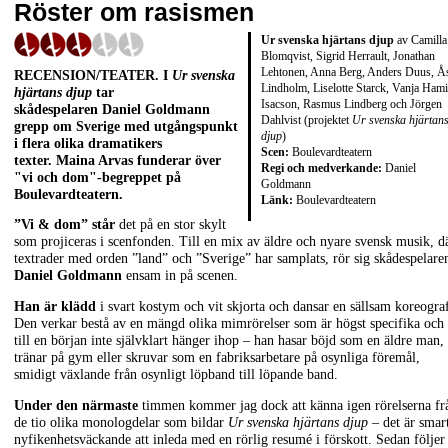
Röster om rasismen
Ur svenska hjärtans djup
av Camilla
Blomqvist, Sigrid Herrault, Jonathan
Lehtonen, Anna Berg, Anders Duus, Å
RECENSION/TEATER. I
Ur svenska
Lindholm, Liselotte Starck, Vanja Hami
hjärtans djup
tar
Isacson, Rasmus Lindberg och Jörgen
skådespelaren Daniel Goldmann
Dahlvist (projektet
Ur svenska hjärtan
grepp om Sverige med utgångspunkt
djup
)
i flera olika dramatikers
Scen:
Boulevardteatern
texter. Maina Arvas funderar över
Regi och medverkande:
Daniel
"vi och dom"-begreppet på
Goldmann
Boulevardteatern.
Länk:
Boulevardteatern
”Vi & dom” står
det på en stor skylt
som projiceras i scenfonden. Till en mix av äldre och nyare svensk musik, d
textrader med orden ”land” och ”Sverige” har samplats, rör sig skådespelare
Daniel Goldmann
ensam in på scenen.
Han är klädd
i svart kostym och vit skjorta och dansar en sällsam koreograf
Den verkar bestå av en mängd olika mimrörelser som är högst specifika och
till en början inte självklart hänger ihop – han hasar böjd som en äldre man,
tränar på gym eller skruvar som en fabriksarbetare på osynliga föremål,
smidigt växlande från osynligt löpband till löpande band.
Under den närmaste
timmen kommer jag dock att känna igen rörelserna fr
de tio olika monologdelar som bildar
Ur svenska hjärtans djup
– det är smar
nyfikenhetsväckande att inleda med en rörlig resumé i förskott. Sedan följer