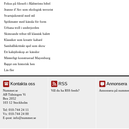
Fokus på filosofi i Rådströms bibel
Jeanne d’Arc som ekologisk terrorist
Svartsjukestrid med stil
Spökteater med känsla för form
Urbana troll i underjorden
Skimrande tribut till klassisk balett
Klassiker som kreativ kabaré
Samhällskritiskt spel som show
Ett kalejdoskop av känslor
Mästerligt konstruerad Mayenburg
Rappt om historisk hen
Läs fler
Kontakta oss
RSS
Annonsera
Nummer.se
Vill du ha RSS feeds?
Annonsera på nummer
AB Tidningen Vi
Box 2052
103 12 Stockholm
Tel: 010-744 24 11
Vx: 010-744 24 00
E-post:
info@nummer.se