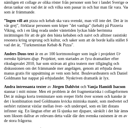
nämligen ett collage av olika röster från personer som bor i landet Sverige o
deras tankar om vad det är och vilka som passar in och hur man får vara. Va
som är främmande.
”Ingen vill att
pizza och kebab ska vara svenskt, man vill inte det. Det är in
vår grej”, förklarar personen som köper ”det vanliga” (kebab) på Pizzeria
Viking, och i en lång svada under väntetiden lyckas både berömma
inrättningen för att de gör den bästa kebaben och naivt och alltmer rasistiskt
resonera kring ursprung och kultur, och saker som att de borde kalla stället f
vad det är, ”Turkmenistan Kebab & Pizza”.
Anders Duus text
är en av 100 kortmonologer som ingår i projektet
Ur
svenska hjärtans djup
. Projektet, som startades av fyra dramatiker efter
riksdagsvalet 2010, har som strävan att göra teatern mer tillgänglig och
diskussionen om det främmande mer angelägen, genom att erbjuda dessa
manus gratis för uppsättning av vem som helst. Boulevardteatern och Daniel
Goldmann har nappat på erbjudandet. Nyskriven dramatik är lyx.
Andra intressanta texter
av
Jörgen Dahlvist
och
Vanja Hamidi Isacson
stannar i mitt minne. Men ett problem är det fragmentariska i collageformen
Det är många korta treminutare som sveper förbi över scenen och kanske är
det i kombination med Goldmanns kvicka mimiska manér, som medvetet oc
oerhört rutinerat växlar mellan över- och underspel, som en lätt distans
infinner sig. En längtan efter att få sjunka ner djupare, särskilt i det här ämn
som liksom dallrar av relevans detta valår där den svenska rasismen är en av
de stora frågorna.