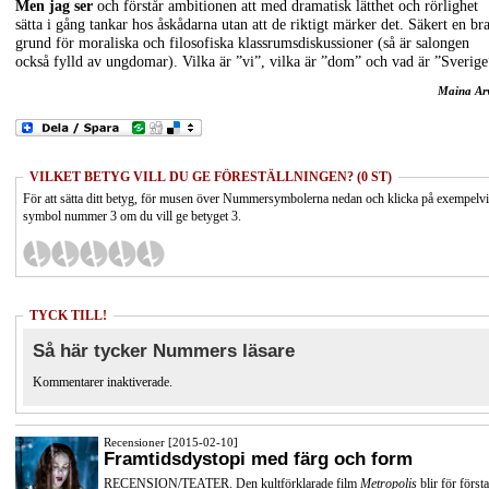
Men jag ser
och förstår ambitionen att med dramatisk lätthet och rörlighet
sätta i gång tankar hos åskådarna utan att de riktigt märker det. Säkert en br
grund för moraliska och filosofiska klassrumsdiskussioner (så är salongen
också fylld av ungdomar). Vilka är ”vi”, vilka är ”dom” och vad är ”Sverige
Maina Ar
VILKET BETYG VILL DU GE FÖRESTÄLLNINGEN? (0 ST)
För att sätta ditt betyg, för musen över Nummersymbolerna nedan och klicka på exempelv
symbol nummer 3 om du vill ge betyget 3.
TYCK TILL!
Så här tycker Nummers läsare
Kommentarer inaktiverade.
Recensioner [2015-02-10]
Framtidsdystopi med färg och form
RECENSION/TEATER. Den kultförklarade film
Metropolis
blir för första