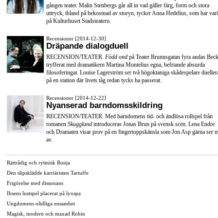
gången teater. Malin Stenbergs går all in vad gäller färg, form och stora
uttryck, ibland på bekostnad av storyn, tycker Anna Hedelius, som har vari
på Kulturhuset Stadsteatern.
Recensioner [2014-12-30]
Dräpande dialogduell
RECENSION/TEATER.
Född ond
på Teater Brunnsgatan fyra andas Beck
tryfferat med dramatikern Martina Montelius egna, befriande absurda
filosoferingar. Louise Lagerström ser två högoktaniga skådespelare dueller
på en station där livets tåg redan tycks ha passerat.
Recensioner [2014-12-22]
Nyanserad barndomsskildring
RECENSION/TEATER. Med barndomens tid- och ändlösa rollspel från
romanen
Skuggland
introduceras Jonas Brun på svensk scen. Lena Endre
och Dramaten visar prov på en fingertoppskänsla som Jon Asp gärna ser 
av.
Rättrådig och rytmisk Ronja
Den slipsklädde karriäristen Tartuffe
Frigörelse med dissonans
Ibsens lustspel placerat på lyxspa
Ungdomens olidliga ensamhet
Magisk, modern och maxad Robin