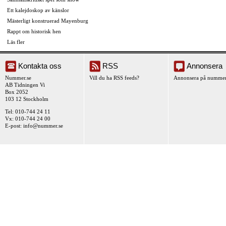
Ett kalejdoskop av känslor
Mästerligt konstruerad Mayenburg
Rappt om historisk hen
Läs fler
Kontakta oss
RSS
Annonsera
Nummer.se
Vill du ha RSS feeds?
Annonsera på nummer
AB Tidningen Vi
Box 2052
103 12 Stockholm
Tel: 010-744 24 11
Vx: 010-744 24 00
E-post:
info@nummer.se