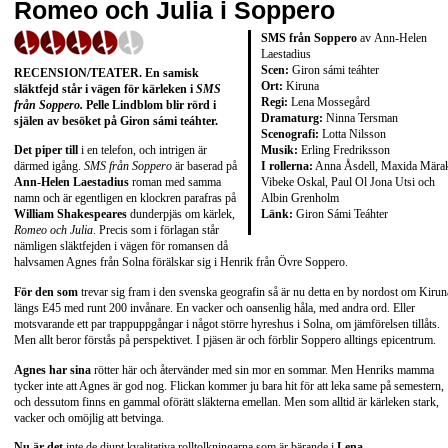
Romeo och Julia i Soppero
SMS från Soppero
av Ann-Helen
Laestadius
Scen:
Giron sámi teáhter
RECENSION/TEATER. En samisk
Ort:
Kiruna
släktfejd står i vägen för kärleken i
SMS
Regi:
Lena Mossegård
från Soppero.
Pelle Lindblom blir rörd i
Dramaturg:
Ninna Tersman
själen av besöket på Giron sámi teáhter.
Scenografi:
Lotta Nilsson
Musik:
Erling Fredriksson
Det piper till
i en telefon, och intrigen är
I rollerna:
Anna Åsdell, Maxida Mära
därmed igång.
SMS från Soppero
är baserad på
Vibeke Oskal, Paul Ol Jona Utsi och
Ann-Helen Laestadius
roman med samma
Albin Grenholm
namn och är egentligen en klockren parafras på
Länk:
Giron Sámi Teáhter
William Shakespeares
dunderpjäs om kärlek,
Romeo och Julia
. Precis som i förlagan står
nämligen släktfejden i vägen för romansen då
halvsamen Agnes från Solna förälskar sig i Henrik från Övre Soppero.
För den som
trevar sig fram i den svenska geografin så är nu detta en by nordost om Kirun
längs E45 med runt 200 invånare. En vacker och oansenlig håla, med andra ord. Eller
motsvarande ett par trappuppgångar i något större hyreshus i Solna, om jämförelsen tillåts.
Men allt beror förstås på perspektivet. I pjäsen är och förblir Soppero alltings epicentrum.
Agnes har sina
rötter här och återvänder med sin mor en sommar. Men Henriks mamma
tycker inte att Agnes är god nog. Flickan kommer ju bara hit för att leka same på semestern,
och dessutom finns en gammal oförätt släkterna emellan. Men som alltid är kärleken stark,
vacker och omöjlig att betvinga.
Nu är det
inte de djupt kvalitativa rolltolkningarna som är bärande i
Lena