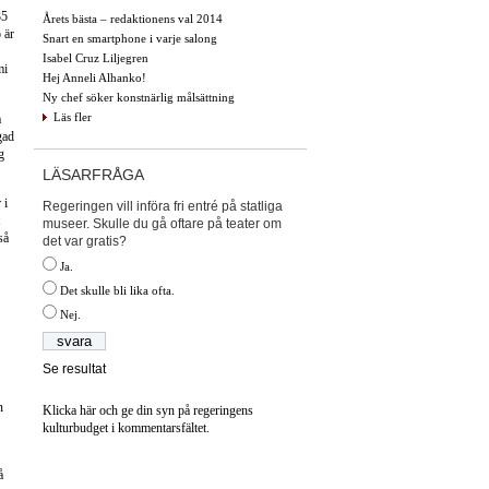
35
Årets bästa – redaktionens val 2014
 är
Snart en smartphone i varje salong
Isabel Cruz Liljegren
mi
Hej Anneli Alhanko!
Ny chef söker konstnärlig målsättning
Läs fler
a
gad
g
LÄSARFRÅGA
 i
Regeringen vill införa fri entré på statliga
museer. Skulle du gå oftare på teater om
så
det var gratis?
Ja.
Det skulle bli lika ofta.
Nej.
Se resultat
n
Klicka här och ge din syn på regeringens
kulturbudget i kommentarsfältet.
å