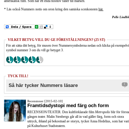
amerikansk film. Som när ett enda höstlöv faller till marken.
* Läs också Nummers notis om oron kring den samiska scenkonsten
här.
Pelle Lindb
VILKET BETYG VILL DU GE FÖRESTÄLLNINGEN? (25 ST)
För att sätta ditt betyg, för musen över Nummersymbolerna nedan och klicka på exempelv
symbol nummer 3 om du vill ge betyget 3.
TYCK TILL!
Så här tycker Nummers läsare
1
Recensioner [2015-02-10]
Framtidsdystopi med färg och form
RECENSION/TEATER. Den kultförklarade film
Metropolis
blir för första
gången teater. Malin Stenbergs går all in vad gäller färg, form och stora
uttryck, ibland på bekostnad av storyn, tycker Anna Hedelius, som har vari
på Kulturhuset Stadsteatern.