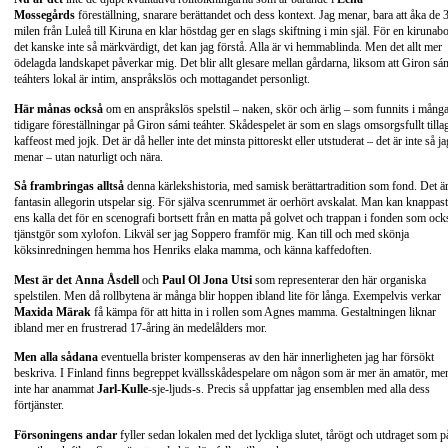
Mossegårds
föreställning, snarare berättandet och dess kontext. Jag menar, bara att åka de 
milen från Luleå till Kiruna en klar höstdag ger en slags skiftning i min själ. För en kirunabo
det kanske inte så märkvärdigt, det kan jag förstå. Alla är vi hemmablinda. Men det allt mer
ödelagda landskapet påverkar mig. Det blir allt glesare mellan gårdarna, liksom att Giron sá
teáhters lokal är intim, anspråkslös och mottagandet personligt.
Här månas också
om en anspråkslös spelstil – naken, skör och ärlig – som funnits i mång
tidigare föreställningar på Giron sámi teáhter. Skådespelet är som en slags omsorgsfullt tilla
kaffeost med jojk. Det är då heller inte det minsta pittoreskt eller utstuderat – det är inte så ja
menar – utan naturligt och nära.
Så frambringas alltså
denna kärlekshistoria, med samisk berättartradition som fond. Det är
fantasin allegorin utspelar sig. För själva scenrummet är oerhört avskalat. Man kan knappast
ens kalla det för en scenografi bortsett från en matta på golvet och trappan i fonden som ock
tjänstgör som xylofon. Likväl ser jag Soppero framför mig. Kan till och med skönja
köksinredningen hemma hos Henriks elaka mamma, och känna kaffedoften.
Mest är det
Anna Åsdell
och
Paul Ol Jona Utsi
som representerar den här organiska
spelstilen. Men då rollbytena är många blir hoppen ibland lite för långa. Exempelvis verkar
Maxida Märak
få kämpa för att hitta in i rollen som Agnes mamma. Gestaltningen liknar
ibland mer en frustrerad 17-åring än medelålders mor.
Men alla sådana
eventuella brister kompenseras av den här innerligheten jag har försökt
beskriva. I Finland finns begreppet kvällsskådespelare om någon som är mer än amatör, me
inte har anammat
Jarl-Kulle
-sje-ljuds-s. Precis så uppfattar jag ensemblen med alla dess
förtjänster.
Försoningens andar
fyller sedan lokalen med det lyckliga slutet, tårögt och utdraget som p