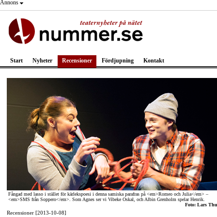
Annons
Start
Nyheter
Recensioner
Fördjupning
Kontakt
Fångad med lasso i stället för kärlekspoesi i denna samiska parafras på <em>Romeo och Julia</em> –
<em>SMS från Soppero</em>. Som Agnes ser vi Vibeke Oskal, och Albin Grenholm spelar Henrik.
Foto: Lars Thu
Recensioner [2013-10-08]