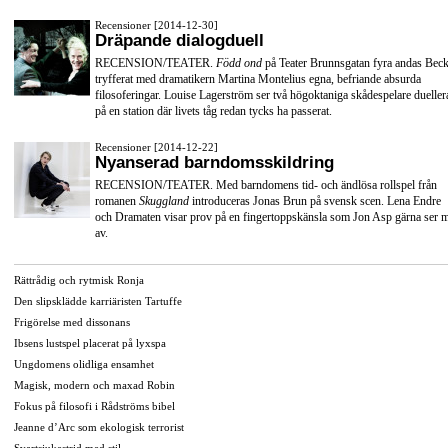
Recensioner [2014-12-30]
Dräpande dialogduell
RECENSION/TEATER.
Född ond
på Teater Brunnsgatan fyra andas Beck
tryfferat med dramatikern Martina Montelius egna, befriande absurda
filosoferingar. Louise Lagerström ser två högoktaniga skådespelare dueller
på en station där livets tåg redan tycks ha passerat.
Recensioner [2014-12-22]
Nyanserad barndomsskildring
RECENSION/TEATER. Med barndomens tid- och ändlösa rollspel från
romanen
Skuggland
introduceras Jonas Brun på svensk scen. Lena Endre
och Dramaten visar prov på en fingertoppskänsla som Jon Asp gärna ser 
av.
Rättrådig och rytmisk Ronja
Den slipsklädde karriäristen Tartuffe
Frigörelse med dissonans
Ibsens lustspel placerat på lyxspa
Ungdomens olidliga ensamhet
Magisk, modern och maxad Robin
Fokus på filosofi i Rådströms bibel
Jeanne d’Arc som ekologisk terrorist