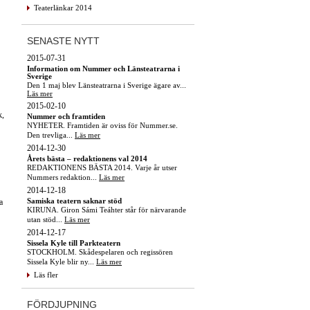
Teaterlänkar 2014
SENASTE NYTT
2015-07-31
Information om Nummer och Länsteatrarna i
Sverige
Den 1 maj blev Länsteatrarna i Sverige ägare av...
Läs mer
2015-02-10
k,
Nummer och framtiden
NYHETER. Framtiden är oviss för Nummer.se.
Den trevliga...
Läs mer
2014-12-30
Årets bästa – redaktionens val 2014
REDAKTIONENS BÄSTA 2014. Varje år utser
Nummers redaktion...
Läs mer
2014-12-18
Samiska teatern saknar stöd
a
KIRUNA. Giron Sámi Teáhter står för närvarande
utan stöd...
Läs mer
2014-12-17
Sissela Kyle till Parkteatern
STOCKHOLM. Skådespelaren och regissören
Sissela Kyle blir ny...
Läs mer
Läs fler
FÖRDJUPNING