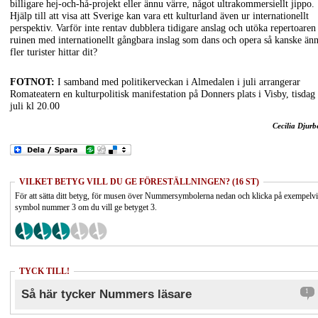
billigare hej-och-hå-projekt eller ännu värre, något ultrakommersiellt jippo.
Hjälp till att visa att Sverige kan vara ett kulturland även ur internationellt
perspektiv. Varför inte rentav dubblera tidigare anslag och utöka repertoaren 
ruinen med internationellt gångbara inslag som dans och opera så kanske än
fler turister hittar dit?
FOTNOT:
I samband med politikerveckan i Almedalen i juli arrangerar
Romateatern en kulturpolitisk manifestation på Donners plats i Visby, tisdag
juli kl 20.00
Cecilia Djurb
VILKET BETYG VILL DU GE FÖRESTÄLLNINGEN? (16 ST)
För att sätta ditt betyg, för musen över Nummersymbolerna nedan och klicka på exempelv
symbol nummer 3 om du vill ge betyget 3.
TYCK TILL!
Så här tycker Nummers läsare
1