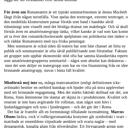
För även om
Romateatern är ett typiskt sommarfenomen är denna
Macbeth
långt ifrån någon turistfälla. Visst spelas den texttroget, extremt texttroget, 
den medeltida klosterruinen passar förstås som hand i handske såväl
tidsmässigt som visuellt med det blodiga dramat om maktbegär. Och så skull
förstås även en amatörteatergrupp tänka, vilket kanske är vad som kan kom
att ta över den romantikchockerande spelplatsen om politikerna inte tänker 
och räddar Romateatern med nya friska penningar.
Men sommaren är också tiden då teatern har som bäst chanser att hitta ny
publik och sommarteater är ofta såväl publikfriande som förutsebar. Faktum
att grupper som uppbär ekonomiskt stöd ofta har samma klassikertäta repert
som amatörteatergrupperna sommartid – något som absolut kan diskuteras –
men det som skiljer en teatergrupp som har en viss finansiering från en ideel
brinnande amatörgrupp, stavas i bästa fall kvalitet.
Missförstå mej inte
nu
,
många teateramatörer (enligt definitionen icke-
avlönade) besitter en oerhörd kunskap och bjuder ofta på stora upplevelser
med sitt brinnande engagemang. Men det märks faktiskt skillnad när det, so
Roma, finns åtminstone lite slantar att skjuta in i produktionen. Kvalitet och
resurser är inte bara avgörande för rollistan, utan något som hörs i
ljudanläggningen och syns i ljusdesignen – och det gör det i Roma.
Det här är framför allt en formmässigt tilltalande iscensättning.
Marcus
Olsons
läckra, rock’n’rollkrigsromantiska kostymer går symboliskt i svart –
matchade av ensemblens vitpudrade ansikten och svarta naglar – med
designgotisk, kunglig glans från silverdetaljer. Ett föryngrande grepp som