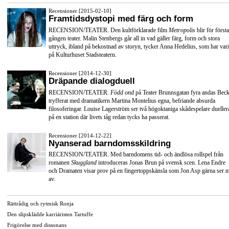
Recensioner [2015-02-10]
Framtidsdystopi med färg och form
RECENSION/TEATER. Den kultförklarade film
Metropolis
blir för första
gången teater. Malin Stenbergs går all in vad gäller färg, form och stora
uttryck, ibland på bekostnad av storyn, tycker Anna Hedelius, som har vari
på Kulturhuset Stadsteatern.
Recensioner [2014-12-30]
Dräpande dialogduell
RECENSION/TEATER.
Född ond
på Teater Brunnsgatan fyra andas Beck
tryfferat med dramatikern Martina Montelius egna, befriande absurda
filosoferingar. Louise Lagerström ser två högoktaniga skådespelare dueller
på en station där livets tåg redan tycks ha passerat.
Recensioner [2014-12-22]
Nyanserad barndomsskildring
RECENSION/TEATER. Med barndomens tid- och ändlösa rollspel från
romanen
Skuggland
introduceras Jonas Brun på svensk scen. Lena Endre
och Dramaten visar prov på en fingertoppskänsla som Jon Asp gärna ser 
av.
Rättrådig och rytmisk Ronja
Den slipsklädde karriäristen Tartuffe
Frigörelse med dissonans