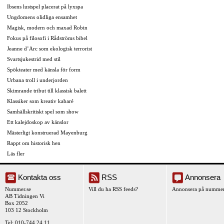
Ibsens lustspel placerat på lyxspa
Ungdomens olidliga ensamhet
Magisk, modern och maxad Robin
Fokus på filosofi i Rådströms bibel
Jeanne d’Arc som ekologisk terrorist
Svartsjukestrid med stil
Spökteater med känsla för form
Urbana troll i underjorden
Skimrande tribut till klassisk balett
Klassiker som kreativ kabaré
Samhällskritiskt spel som show
Ett kalejdoskop av känslor
Mästerligt konstruerad Mayenburg
Rappt om historisk hen
Läs fler
Kontakta oss
RSS
Annonsera
Nummer.se
Vill du ha RSS feeds?
Annonsera på nummer
AB Tidningen Vi
Box 2052
103 12 Stockholm
Tel: 010-744 24 11