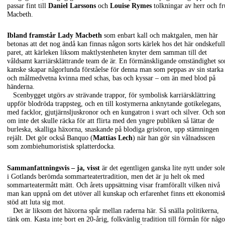
passar fint till
Daniel Larssons
och
Louise Rymes
tolkningar av herr och fr
Macbeth.
Ibland framstår Lady Macbeth
som enbart kall och maktgalen, men här
betonas att det nog ändå kan finnas någon sorts kärlek hos det här ondskeful
paret, att kärleken liksom maktlystenheten knyter dem samman till det
våldsamt karriärsklättrande team de är. En förmänskligande omständighet s
kanske skapar någorlunda förståelse för denna man som peppas av sin starka
och målmedvetna kvinna med schas, bas och kyssar – om än med blod på
händerna.
Scenbygget utgörs av strävande trappor, för symbolisk karriärsklättring
uppför blodröda trappsteg, och en till kostymerna anknytande gotikelegans,
med facklor, gjutjärnsljuskronor och en kungatron i svart och silver. Och so
om inte det skulle räcka för att flirta med den yngre publiken så lättar de
burleska, skalliga häxorna, snaskande på blodiga grisöron, upp stämningen
rejält. Det gör också Banquo (
Mattias Lech
) när han gör sin vålnadsscen
som zombiehumoristisk splatterdocka.
Sammanfattningsvis – ja, visst
är det egentligen ganska lite nytt under sol
i Gotlands berömda sommarteatertradition, men det är ju helt ok med
sommarteatermått mätt. Och årets uppsättning visar framförallt vilken nivå
man kan uppnå om det utöver all kunskap och erfarenhet finns ett ekonomis
stöd att luta sig mot.
Det är liksom det häxorna spår mellan raderna här. Så snälla politikerna,
tänk om. Kasta inte bort en 20-årig, folkvänlig tradition till förmån för någo