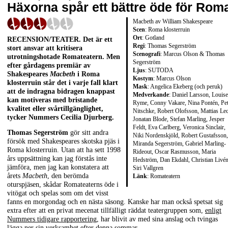
Häxorna spår ett bättre öde för Rom
Macbeth av William Shakespeare
Scen
: Roma klosterruin
Ort
: Gotland
RECENSION/TEATER
. Det är ett
Regi
: Thomas Segerström
stort ansvar att kritisera
Scenografi
: Marcus Olson & Thomas
utrotningshotade Romateatern. Men
Segerström
efter gårdagens premiär av
Ljus
: SUTODA
Shakespeares
Macbeth
i Roma
Kostym
: Marcus Olson
klosterruin står det i varje fall klart
Mask
: Angelica Ekeberg (och peruk)
att de indragna bidragen knappast
Medverkande
: Daniel Larsson, Louise
kan motiveras med bristande
Ryme, Conny Vakare, Nina Pontén, Pet
kvalitet eller svårtillgänglighet,
Nitschke, Robert Olofsson, Mattias Le
tycker Nummers
Cecilia Djurberg.
Jonatan Blode, Stefan Marling, Jesper
Feldt, Eva Carlberg, Veronica Sinclair,
Thomas Segerström
gör sitt andra
Niki Nordenskjöld, Robert Gustafsson,
försök med Shakespeares skotska pjäs i
Miranda Segerström, Gabriel Marling-
Roma klosterruin. Utan att ha sett 1998
Rideout, Oscar Rasmusson, Maria
års uppsättning kan jag förstås inte
Hedström, Dan Ekdahl, Christian Livén
jämföra, men jag kan konstatera att
Siri Vallgren
årets
Macbeth
, den berömda
Länk
:
Romateatern
oturspjäsen, skådar Romateaterns öde i
vitögat och spelas som om det visst
fanns en morgondag och en nästa säsong. Kanske har man också spetsat sig
extra efter att en privat mecenat tillfälligt räddat teatergruppen som,
enligt
Nummers tidigare rapportering
, har blivit av med sina anslag och tvingas
lägga ner sin verksamhet efter denna sommar.