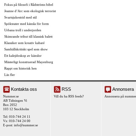
Fokus på filosofi i Rådströms bibel
Jeanne d’Arc som ekologisk terrorist
Svartsjukestrid med stil
Spökteater med känsla för form
Urbana troll i underjorden
Skimrande tribut till klassisk balett
Klassiker som kreativ kabaré
Samhällskritiskt spel som show
Ett kalejdoskop av känslor
Mästerligt konstruerad Mayenburg
Rappt om historisk hen
Läs fler
Kontakta oss
RSS
Annonsera
Nummer.se
Vill du ha RSS feeds?
Annonsera på nummer
AB Tidningen Vi
Box 2052
103 12 Stockholm
Tel: 010-744 24 11
Vx: 010-744 24 00
E-post:
info@nummer.se