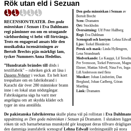
Rök utan eld i Sezuan
Den goda människan i Sezuan
av
Bertolt Brecht
Scen:
Dramaten
RECENSION/TEATER.
Den goda
Ort:
Stockholm
människan i Sezuan
i Eva Dahlmans
Översättning:
Ulf Peter Hallberg
regi påminner oss om en utsugande
Regi:
Eva Dahlman
världsordning vi helst vill förtränga.
Scenografi och kostym:
Lehna Edwal
Trots en engagerad ansats blir den
Ljus:
Torkel Blomkvist
musikaliska iscensättningen av
Peruk och mask:
Linda Hyllengren,
Bertolt Brechts pjäs märkligt lam,
Lena Strandmark
tycker Nummers Anna Hedelius.
Medverkande:
Lo Kauppi, Lil Terseliu
Per Svensson, Torkel Petersson, Magn
”Hundratals brändes till
döds i
Ehrner, Mattias Silvell, Nina Fex, Inga-
textilfabrik” – rubriken gick att läsa i
Lill Andersson med flera
Dagens Nyheter
i veckan. En helt kort
Musiker:
Johan Lindström, Dan
trespaltare om en fabriksbrand i
Berglund, Johan Carlberg, Göran
Karachi där över 280 människor brann
Martling
inne i en lokal utan nödutgångar.
Länk:
Dramaten
Fabriksägarna sägs ha varit mer
angelägna om att skydda kläder och
tyger än sina anställda.
De pakistanska fabrikörerna
skulle platsa väl på rollistan i
Eva Dahlman
uppsättning av
D
en goda människan i Sezuan
på Dramaten. I slutakten ligge
röken tät och barnarbetarnas munskydd gör knappast deras tillvaro drägligare
den dammiga jeansfabrik scenograf
Lehna Edwall
iordningsställt på stora