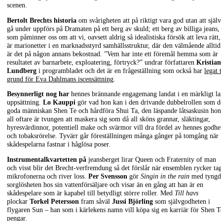
scenen.
Bertolt Brechts historia
om svårigheten att på riktigt vara god utan att själv
gå under uppförs på Dramaten på ett berg av skuld; ett berg av billiga jeans,
som påminner oss om att vi, oavsett aldrig så idealistiska försök att leva rätt,
är marionetter i en marknadsstyrd samhällsstruktur, där den välmående alltid
är det på någon annans bekostnad. ”Vem har inte ett föremål hemma som är
resultatet av barnarbete, exploatering, förtryck?” undrar författaren
Kristian
Lundberg
i programbladet och det är en frågeställning som också har
legat t
grund för Eva Dahlmans iscensättning
.
Besynnerligt nog har
hennes brännande engagemang landat i en märkligt l
uppsättning.
Lo Kauppi
gör vad hon kan i den drivande dubbelrollen som d
goda människan Shen Te och hårdföra Shui Ta, den läspande låtsaskusin hon
all oftare är tvungen att maskera sig som då all sköns grannar, släktingar,
hyresvärdinnor, potentiell make och svärmor vill dra fördel av hennes godhe
och tobaksrörelse. Tyvärr går föreställningen många gånger på tomgång när
skådespelarna fastnar i håglösa poser.
Instrumentalkvartetten på
jeansberget lirar Queen och Fraternity of man
och visst blir det Brecht-verfremdung så det förslår när ensemblen rycker tag
mikrofonerna och river loss.
Per Svensson
gör
Singin in the rain
med tyngd
sorglösheten hos sin vattenförsäljare och visar än en gång att han är en
skådespelare som är kapabel till betydligt större roller. Med
Till havs
plockar
Torkel Petersson
fram såväl
Jussi Björling
som självgodheten i
flygaren Sun – han som i kärlekens namn vill köpa sig en karriär för Shen T
pengar.