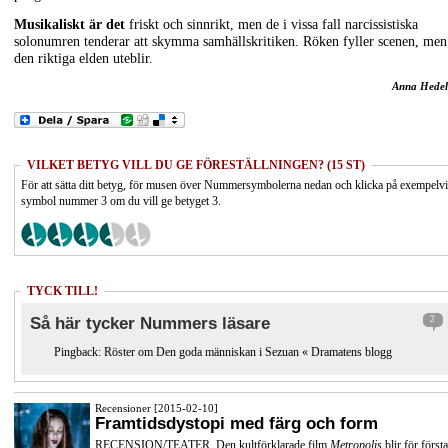
Musikaliskt är det
friskt och sinnrikt, men de i vissa fall narcissistiska
solonumren tenderar att skymma samhällskritiken. Röken fyller scenen, men
den riktiga elden uteblir.
Anna Hedel
VILKET BETYG VILL DU GE FÖRESTÄLLNINGEN? (15 ST)
För att sätta ditt betyg, för musen över Nummersymbolerna nedan och klicka på exempelv
symbol nummer 3 om du vill ge betyget 3.
TYCK TILL!
Så här tycker Nummers läsare
2
Pingback:
Röster om Den goda människan i Sezuan « Dramatens blogg
Recensioner [2015-02-10]
Framtidsdystopi med färg och form
RECENSION/TEATER. Den kultförklarade film
Metropolis
blir för första