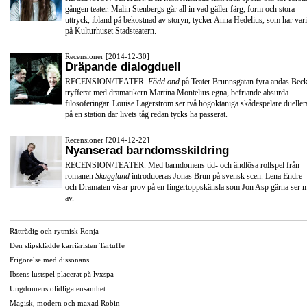
gången teater. Malin Stenbergs går all in vad gäller färg, form och stora
uttryck, ibland på bekostnad av storyn, tycker Anna Hedelius, som har vari
på Kulturhuset Stadsteatern.
Recensioner [2014-12-30]
Dräpande dialogduell
RECENSION/TEATER.
Född ond
på Teater Brunnsgatan fyra andas Beck
tryfferat med dramatikern Martina Montelius egna, befriande absurda
filosoferingar. Louise Lagerström ser två högoktaniga skådespelare dueller
på en station där livets tåg redan tycks ha passerat.
Recensioner [2014-12-22]
Nyanserad barndomsskildring
RECENSION/TEATER. Med barndomens tid- och ändlösa rollspel från
romanen
Skuggland
introduceras Jonas Brun på svensk scen. Lena Endre
och Dramaten visar prov på en fingertoppskänsla som Jon Asp gärna ser 
av.
Rättrådig och rytmisk Ronja
Den slipsklädde karriäristen Tartuffe
Frigörelse med dissonans
Ibsens lustspel placerat på lyxspa
Ungdomens olidliga ensamhet
Magisk, modern och maxad Robin