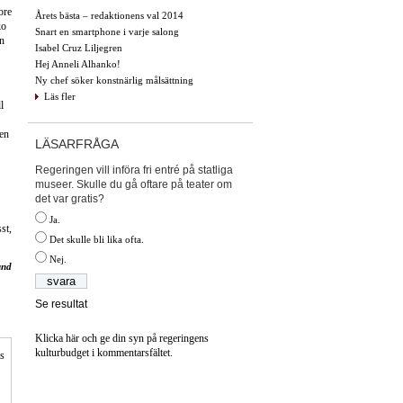
ore
Årets bästa – redaktionens val 2014
ko
Snart en smartphone i varje salong
en
Isabel Cruz Liljegren
Hej Anneli Alhanko!
Ny chef söker konstnärlig målsättning
Läs fler
l
 en
LÄSARFRÅGA
Regeringen vill införa fri entré på statliga
museer. Skulle du gå oftare på teater om
det var gratis?
Ja.
st,
Det skulle bli lika ofta.
Nej.
und
Se resultat
Klicka här och ge din syn på regeringens
kulturbudget i kommentarsfältet.
is