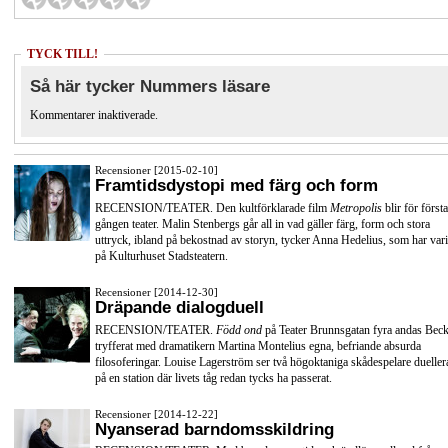
TYCK TILL!
Så här tycker Nummers läsare
Kommentarer inaktiverade.
Recensioner [2015-02-10]
Framtidsdystopi med färg och form
RECENSION/TEATER. Den kultförklarade film
Metropolis
blir för första
gången teater. Malin Stenbergs går all in vad gäller färg, form och stora
uttryck, ibland på bekostnad av storyn, tycker Anna Hedelius, som har vari
på Kulturhuset Stadsteatern.
Recensioner [2014-12-30]
Dräpande dialogduell
RECENSION/TEATER.
Född ond
på Teater Brunnsgatan fyra andas Beck
tryfferat med dramatikern Martina Montelius egna, befriande absurda
filosoferingar. Louise Lagerström ser två högoktaniga skådespelare dueller
på en station där livets tåg redan tycks ha passerat.
Recensioner [2014-12-22]
Nyanserad barndomsskildring