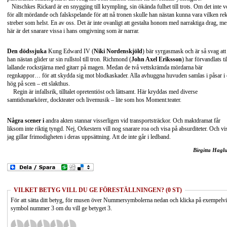
Nitschkes Rickard är en snygging till krympling, sin ökända fulhet till trots. Om det inte v
för allt mördande och falskspelande för att nå tronen skulle han nästan kunna vara vilken re
streber som helst. En av oss. Det är inte ovanligt att gestalta honom med narraktiga drag, m
här är det snarare vissa i hans omgivning som är narrar.
Den dödssjuka
Kung Edward IV (
Niki Nordenskjöld
) bär syrgasmask och är så svag att
han nästan glider ur sin rullstol till tron. Richmond (
John Axel Eriksson
) har förvandlats til
lallande rockstjärna med gitarr på magen. Medan de två vettskrämda mördarna bär
regnkappor… för att skydda sig mot blodkaskader. Alla avhuggna huvuden samlas i påsar i
hög på scen – ett slakthus.
Regin är infallsrik, tilltalet opretentiöst och lättsamt. Här kryddas med diverse
samtidsmarkörer, dockteater och livemusik – lite som hos Moment:teater.
Några scener i
andra akten stannar visserligen vid transportsträckor. Och maktdramat får
liksom inte riktig tyngd. Nej, Orkestern vill nog snarare roa och visa på absurditeter. Och vis
jag gillar frimodigheten i deras uppsättning. Att de inte går i ledband.
Birgitta Hagl
VILKET BETYG VILL DU GE FÖRESTÄLLNINGEN? (0 ST)
För att sätta ditt betyg, för musen över Nummersymbolerna nedan och klicka på exempelv
symbol nummer 3 om du vill ge betyget 3.