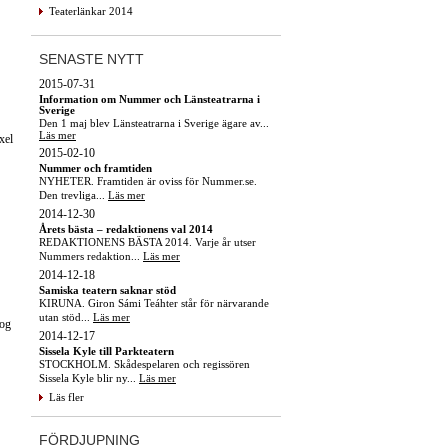
Teaterlänkar 2014
SENASTE NYTT
2015-07-31
Information om Nummer och Länsteatrarna i
Sverige
Den 1 maj blev Länsteatrarna i Sverige ägare av...
Läs mer
xel
2015-02-10
Nummer och framtiden
NYHETER. Framtiden är oviss för Nummer.se.
Den trevliga...
Läs mer
2014-12-30
Årets bästa – redaktionens val 2014
REDAKTIONENS BÄSTA 2014. Varje år utser
Nummers redaktion...
Läs mer
2014-12-18
Samiska teatern saknar stöd
KIRUNA. Giron Sámi Teáhter står för närvarande
utan stöd...
Läs mer
nog
2014-12-17
Sissela Kyle till Parkteatern
STOCKHOLM. Skådespelaren och regissören
Sissela Kyle blir ny...
Läs mer
Läs fler
FÖRDJUPNING