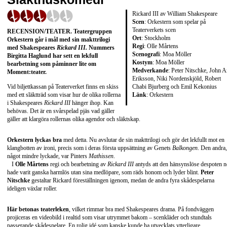
Rickard III av William Shakespeare
Scen
: Orkestern som spelar på
Teaterverkets scen
RECENSION/TEATER
. Teatergruppen
Ort
: Stockholm
Orkestern går i mål med sin makttrilogi
Regi
: Olle Mårtens
med Shakespeares
Rickard III.
Nummers
Scenografi
: Moa Möller
Birgitta Haglund
har sett en lekfull
Kostym
: Moa Möller
bearbetning som påminner lite om
Medverkande
: Peter Nitschke, John A
Moment:teater.
Eriksson, Niki Nordenskjöld, Robert
Chabi Bjurberg och Emil Kekonius
Vid biljettkassan på Teaterverket finns en skiss
Länk
:
Orkestern
med ett släktträd som visar hur de olika rollerna
i Shakespeares
Rickard III
hänger ihop. Kan
behövas. Det är en svårspelad pjäs vad gäller
gäller att klargöra rollernas olika agendor och släktskap.
Orkestern lyckas bra
med detta. Nu avslutar de sin makttrilogi och gör det lekfullt mot en
klangbotten av ironi, precis som i deras första uppsättning av Genets
Balkongen
. Den andra,
något mindre lyckade, var Pinters
Mathissen
.
I
Olle Mårtens
regi och bearbetning av
Rickard III
antyds att den hänsynslöse despoten 
hade varit ganska harmlös utan sina medlöpare, som räds honom och lyder blint.
Peter
Nitschke
gestaltar Rickard föreställningen igenom, medan de andra fyra skådespelarna
ideligen växlar roller.
Här betonas teaterleken
, vilket rimmar bra med Shakespeares drama. På fondväggen
projiceras en videobild i realtid som visar utrymmet bakom – scenkläder och stundtals
passerande skådespelare. En rolig idé som kanske kunde ha utvecklats ytterligare.