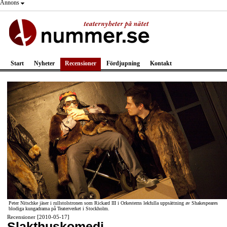
Annons
Start
Nyheter
Recensioner
Fördjupning
Kontakt
Peter Nitschke jäser i rullstolstronen som Rickard III i Orkesterns lekfulla uppsättning av Shakespeares
blodiga kungadrama på Teaterverket i Stockholm.
Recensioner [2010-05-17]
Slakthuskomedi