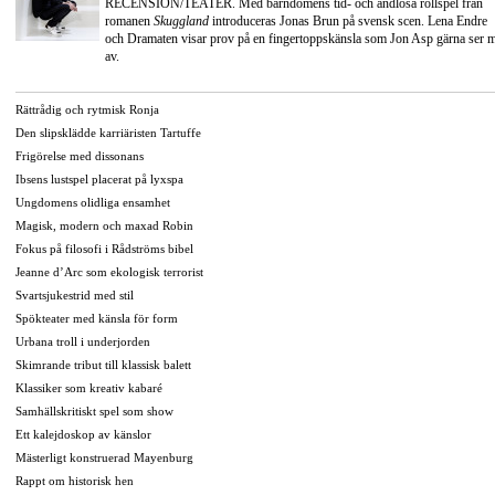
RECENSION/TEATER. Med barndomens tid- och ändlösa rollspel från
romanen
Skuggland
introduceras Jonas Brun på svensk scen. Lena Endre
och Dramaten visar prov på en fingertoppskänsla som Jon Asp gärna ser 
av.
Rättrådig och rytmisk Ronja
Den slipsklädde karriäristen Tartuffe
Frigörelse med dissonans
Ibsens lustspel placerat på lyxspa
Ungdomens olidliga ensamhet
Magisk, modern och maxad Robin
Fokus på filosofi i Rådströms bibel
Jeanne d’Arc som ekologisk terrorist
Svartsjukestrid med stil
Spökteater med känsla för form
Urbana troll i underjorden
Skimrande tribut till klassisk balett
Klassiker som kreativ kabaré
Samhällskritiskt spel som show
Ett kalejdoskop av känslor
Mästerligt konstruerad Mayenburg
Rappt om historisk hen