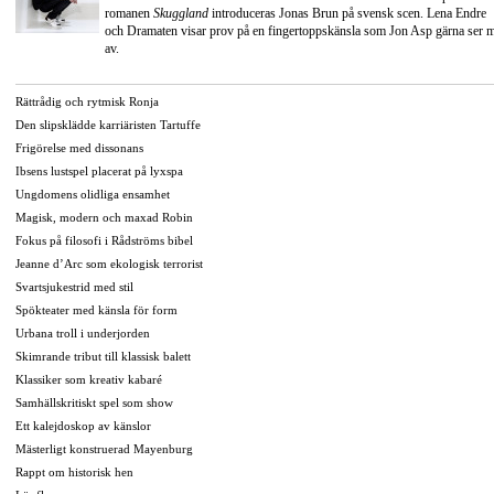
romanen
Skuggland
introduceras Jonas Brun på svensk scen. Lena Endre
och Dramaten visar prov på en fingertoppskänsla som Jon Asp gärna ser 
av.
Rättrådig och rytmisk Ronja
Den slipsklädde karriäristen Tartuffe
Frigörelse med dissonans
Ibsens lustspel placerat på lyxspa
Ungdomens olidliga ensamhet
Magisk, modern och maxad Robin
Fokus på filosofi i Rådströms bibel
Jeanne d’Arc som ekologisk terrorist
Svartsjukestrid med stil
Spökteater med känsla för form
Urbana troll i underjorden
Skimrande tribut till klassisk balett
Klassiker som kreativ kabaré
Samhällskritiskt spel som show
Ett kalejdoskop av känslor
Mästerligt konstruerad Mayenburg
Rappt om historisk hen