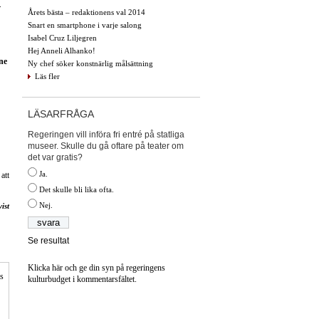
.
Årets bästa – redaktionens val 2014
Snart en smartphone i varje salong
Isabel Cruz Liljegren
Hej Anneli Alhanko!
ne
Ny chef söker konstnärlig målsättning
Läs fler
LÄSARFRÅGA
Regeringen vill införa fri entré på statliga
museer. Skulle du gå oftare på teater om
det var gratis?
Ja.
att
Det skulle bli lika ofta.
Nej.
ist
Se resultat
Klicka här och ge din syn på regeringens
is
kulturbudget i kommentarsfältet.