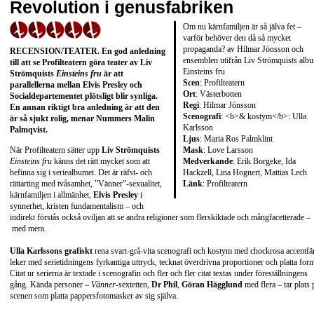
Revolution i genusfabriken
Om nu kärnfamiljen är så jälva fet –
varför behöver den då så mycket
propaganda? av Hilmar Jónsson och
RECENSION/TEATER
. En god anledning
ensemblen utifrån Liv Strömquists alb
till att se Profilteatern göra teater av
Liv
Einsteins fru
Strömquists
Einsteins fru
är att
Scen
: Profilteatern
parallellerna mellan
Elvis Presley
och
Ort
: Västerbotten
Socialdepartementet plötsligt blir synliga.
Regi
: Hilmar Jónsson
En annan riktigt bra anledning är att den
Scenografi
: <b>& kostym</b>: Ulla
är så sjukt rolig, menar Nummers
Malin
Karlsson
Palmqvist
.
Ljus
: Maria Ros Palmklint
Mask
: Love Larsson
När Profilteatern sätter upp
Liv Strömquists
Medverkande
: Erik Borgeke, Ida
Einsteins fru
känns det rätt mycket som att
Hackzell, Lina Hognert, Mattias Lech
befinna sig i seriealbumet. Det är räfst- och
Länk
:
Profilteatern
rättarting med tvåsamhet, ”Vänner”-sexualitet,
kärnfamiljen i allmänhet,
Elvis Presley
i
synnerhet, kristen fundamentalism – och
indirekt förstås också oviljan att se andra religioner som flerskiktade och mångfacetterade –
med mera.
Ulla Karlssons grafiskt
rena svart-grå-vita scenografi och kostym med chockrosa accentfä
leker med serietidningens fyrkantiga uttryck, tecknat överdrivna proportioner och platta form
Citat ur serierna är textade i scenografin och fler och fler citat textas under föreställningens
gång. Kända personer –
Vänner
-sextetten,
Dr Phil
,
Göran Hägglund
med flera – tar plats 
scenen som platta pappersfotomasker av sig själva.