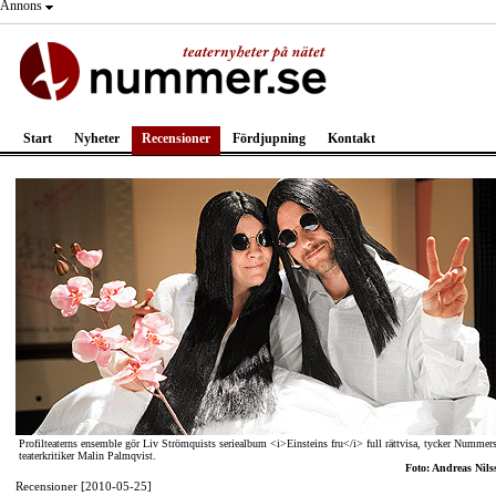
Annons
Start
Nyheter
Recensioner
Fördjupning
Kontakt
Profilteaterns ensemble gör Liv Strömquists seriealbum <i>Einsteins fru</i> full rättvisa, tycker Nummer
teaterkritiker Malin Palmqvist.
Foto: Andreas Nils
Recensioner [2010-05-25]