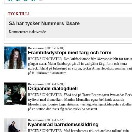
TYCK TILL!
Så här tycker Nummers läsare
Kommentarer inaktiverade.
Recensioner [2015-02-10]
Framtidsdystopi med färg och form
RECENSION/TEATER. Den kultförklarade film
Metropolis
blir för första
gången teater. Malin Stenbergs går all in vad gäller färg, form och stora
uttryck, ibland på bekostnad av storyn, tycker Anna Hedelius, som har vari
på Kulturhuset Stadsteatern.
Recensioner [2014-12-30]
Dräpande dialogduell
RECENSION/TEATER.
Född ond
på Teater Brunnsgatan fyra andas Beck
tryfferat med dramatikern Martina Montelius egna, befriande absurda
filosoferingar. Louise Lagerström ser två högoktaniga skådespelare dueller
på en station där livets tåg redan tycks ha passerat.
Recensioner [2014-12-22]
Nyanserad barndomsskildring
RECENSION/TEATER. Med barndomens tid- och ändlösa rollspel från