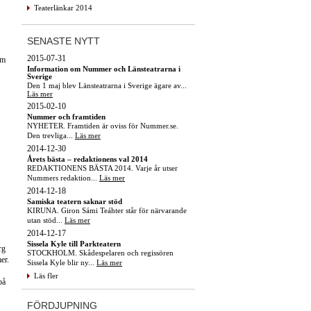
Teaterlänkar 2014
SENASTE NYTT
2015-07-31
um
Information om Nummer och Länsteatrarna i
Sverige
Den 1 maj blev Länsteatrarna i Sverige ägare av...
Läs mer
2015-02-10
Nummer och framtiden
NYHETER. Framtiden är oviss för Nummer.se.
Den trevliga...
Läs mer
2014-12-30
Årets bästa – redaktionens val 2014
REDAKTIONENS BÄSTA 2014. Varje år utser
Nummers redaktion...
Läs mer
2014-12-18
Samiska teatern saknar stöd
KIRUNA. Giron Sámi Teáhter står för närvarande
utan stöd...
Läs mer
2014-12-17
Sissela Kyle till Parkteatern
rg
STOCKHOLM. Skådespelaren och regissören
er.
Sissela Kyle blir ny...
Läs mer
Läs fler
på
FÖRDJUPNING