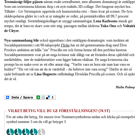
Textmässigt följer pjäsen
nästan exakt seriealbumet, men albumets dramaturgi är omklippt
Som om serierutorna klistrats ihop i ett nytt realtids-3D-collage. Det fungerar mycket bra.
Tilltalet – Liv Strömquists upprörda och humoristiska röst – finns kvar på scenen. De fyra
skådespelarna glider in i och ut ur mängder av roller, på premiärkvällen till 99,7 procent
mycket smidigt. Serietidningskollaget är snyggt sammanfogat,
Lena Karlssons
musik ger
tempo, det är bara en skarv som stör mig: passagen mellan idolerna
Yoko Ono
och
Voltairi
de Cleyre
.
Nya sammanhang blir
också uppenbara i den omklippta dramaturgin: som insikten att
Socialdepartementet i sitt 90-talsprojekt
Flicka
har en del gemensamma drag med Elvis
Presleys ambition att hålla ”sin” Priscilla ren och forma henne till den perfekta hustrun.
Socialdepartementets svar på att unga kvinnor mår dåligt var att förändra deras självbild och
mediebilden, inte de makthierarkier som ligger bakom ohälsan. De unga kvinnorna ska
prompt ha en make-over av ett eller annat slag. ”Varför vara en hora när man kan vara en
huldra?” ”Du vet väl om att du är värdefull – du behöver inte vara sexig!” Därför är det så
sjukt befriande att se
Lina Hognerts
otillrättalagt Elviskåta Priscilla på scenen. Och så sjukt 
det är så.
Malin Palmqv
VILKET BETYG VILL DU GE FÖRESTÄLLNINGEN? (76 ST)
För att sätta ditt betyg, för musen över Nummersymbolerna nedan och klicka på exempelv
symbol nummer 3 om du vill ge betyget 3.