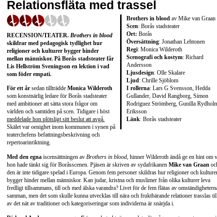
Relationsfläta med trassel
Brothers in blood
av Mike van Graan
Scen
: Borås stadsteater
Ort:
Borås
RECENSION/TEATER.
Brothers in blood
Översättning
: Jonathan Lehtonen
skildrar med pedagogisk tydlighet hur
Regi
: Monica Wilderoth
religioner och kulturer bygger hinder
Scenografi och kostym
: Richard
mellan människor. På Borås stadsteater får
Andersson
Lis Hellström Sveningson en lektion i vad
Ljusdesign
: Olle Skalare
som föder empati.
Ljud
: Chrille Sjöblom
I rollerna
: Lars G Svensson, Hedda
För ett år
sedan tillträdde
Monica Wilderoth
Gullander, David Rangborg, Simon
som konstnärlig ledare för Borås stadsteater
Rodriguez Strömberg, Gunilla Rydhol
med ambitioner att sätta stora frågor om
Eriksson
världen och samtiden på scen. Tidigare i höst
Länk
:
Borås stadsteater
meddelade hon plötsligt sitt beslut att avgå.
Skälet var oenighet inom kommunen i synen på
teaterchefens befattningsbeskrivning och
repertoarinriktning.
Med den egna
iscensättningen av
Brothers in blood,
hinner Wilderoth ändå ge en hint om 
hon hade tänkt sig för Boråsscenen. Pjäsen är skriven av sydafrikanen
Mike van Graan
oc
den är inte tidigare spelad i Europa. Genom fem personer skildras hur religioner och kulture
bygger hinder mellan människor. Kan judar, kristna och muslimer från olika kulturer leva
fredligt tillsammans, till och med älska varandra? Livet för de fem flätas av omständighetern
samman, men det som skulle kunna utvecklas till nära och fruktbärande relationer trasslas til
av det nät av traditioner och kategoriseringar som individerna är snärjda i.