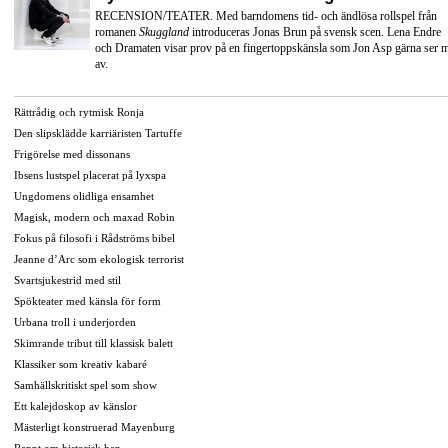
RECENSION/TEATER. Med barndomens tid- och ändlösa rollspel från
romanen
Skuggland
introduceras Jonas Brun på svensk scen. Lena Endre
och Dramaten visar prov på en fingertoppskänsla som Jon Asp gärna ser 
av.
Rättrådig och rytmisk Ronja
Den slipsklädde karriäristen Tartuffe
Frigörelse med dissonans
Ibsens lustspel placerat på lyxspa
Ungdomens olidliga ensamhet
Magisk, modern och maxad Robin
Fokus på filosofi i Rådströms bibel
Jeanne d’Arc som ekologisk terrorist
Svartsjukestrid med stil
Spökteater med känsla för form
Urbana troll i underjorden
Skimrande tribut till klassisk balett
Klassiker som kreativ kabaré
Samhällskritiskt spel som show
Ett kalejdoskop av känslor
Mästerligt konstruerad Mayenburg
Rappt om historisk hen