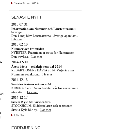
Teaterlänkar 2014
SENASTE NYTT
2015-07-31
Information om Nummer och Länsteatrarna i
Sverige
Den 1 maj blev Länsteatrarna i Sverige ägare av...
Läs mer
2015-02-10
Nummer och framtiden
NYHETER. Framtiden är oviss för Nummer.se.
Den trevliga...
Läs mer
2014-12-30
m-
Årets bästa – redaktionens val 2014
REDAKTIONENS BÄSTA 2014. Varje år utser
Nummers redaktion...
Läs mer
2014-12-18
Samiska teatern saknar stöd
KIRUNA. Giron Sámi Teáhter står för närvarande
utan stöd...
Läs mer
vad
2014-12-17
h
Sissela Kyle till Parkteatern
r
STOCKHOLM. Skådespelaren och regissören
Sissela Kyle blir ny...
Läs mer
a
Läs fler
l
FÖRDJUPNING