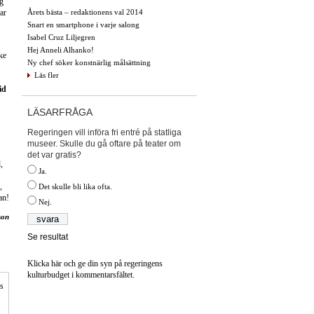
ig
Årets bästa – redaktionens val 2014
ar
Snart en smartphone i varje salong
Isabel Cruz Liljegren
Hej Anneli Alhanko!
ke
Ny chef söker konstnärlig målsättning
Läs fler
id
LÄSARFRÅGA
Regeringen vill införa fri entré på statliga
museer. Skulle du gå oftare på teater om
det var gratis?
,
Ja.
,
Det skulle bli lika ofta.
an!
Nej.
son
Se resultat
Klicka här och ge din syn på regeringens
kulturbudget i kommentarsfältet.
is