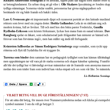
Richard Anderssons scenografi
är en abstrakt, öppen plats där någon sorts master reser s
ur betongfundament. En urban skog att gå vilse i.
Olle Skalares
ljussättning av fonden skap
tydliga stämningar. Scenerna växlar snabbt, personerna har givna utgångspaltser och
berättande rör sig både framåt och bakåt i tiden.
Lars G Svensson gör
ett imponerande djupt och nyanserat porträtt av den luttrade muslims
rektorn som lever med sin yngsta dotter.
Hedda Gullanders
Leila är en rättfram ung och
modern kvinna, full av livslust. Till och med hos den bittra pastor Fredericks,
Gunilla
Rydholm-Eriksson
som kristen förkunnare, lyckas hon mana fram en oanad tolerans.
Dav
Rangborg
spelar en läkare, som sekulariserad jude ifrågasätter han mönster av hämnd och
försvar som han förväntas ingå i, men han ställer sig ändå till förfogande.
Kvintetten fullbordas av
Simon Rodriguez Strömbergs
unge somalier, som ryckt upp
rötterna och flytt till Sydafrika för ett tryggare liv.
Turerna som binder
dem samman har en pedagogisk tydlighet som kan kännas tillrättalagd
men uppsättningen tar väl vara på de starka scenerna och skapar kännbar spänning. Framför
allt blir det tydligt hur vi lättvindigt avvisar människor när de framstår som anonyma massor
medan den som träder fram som individ kan väcka empati och ses som vår like. Se människ
Lis Hellström Svening
VILKET BETYG VILL DU GE FÖRESTÄLLNINGEN? (7 ST)
För att sätta ditt betyg, för musen över Nummersymbolerna nedan och klicka på exempelv
symbol nummer 3 om du vill ge betyget 3.