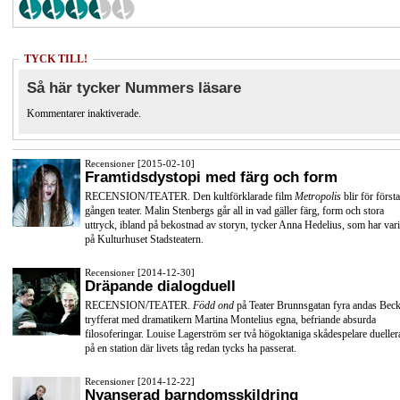
TYCK TILL!
Så här tycker Nummers läsare
Kommentarer inaktiverade.
Recensioner [2015-02-10]
Framtidsdystopi med färg och form
RECENSION/TEATER. Den kultförklarade film
Metropolis
blir för första
gången teater. Malin Stenbergs går all in vad gäller färg, form och stora
uttryck, ibland på bekostnad av storyn, tycker Anna Hedelius, som har vari
på Kulturhuset Stadsteatern.
Recensioner [2014-12-30]
Dräpande dialogduell
RECENSION/TEATER.
Född ond
på Teater Brunnsgatan fyra andas Beck
tryfferat med dramatikern Martina Montelius egna, befriande absurda
filosoferingar. Louise Lagerström ser två högoktaniga skådespelare dueller
på en station där livets tåg redan tycks ha passerat.
Recensioner [2014-12-22]
Nyanserad barndomsskildring