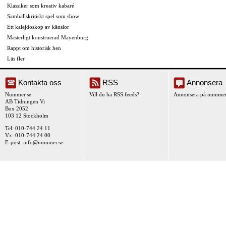
Klassiker som kreativ kabaré
Samhällskritiskt spel som show
Ett kalejdoskop av känslor
Mästerligt konstruerad Mayenburg
Rappt om historisk hen
Läs fler
Kontakta oss
RSS
Annonsera
Nummer.se
Vill du ha RSS feeds?
Annonsera på nummer
AB Tidningen Vi
Box 2052
103 12 Stockholm
Tel: 010-744 24 11
Vx: 010-744 24 00
E-post:
info@nummer.se