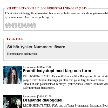
VILKET BETYG VILL DU GE FÖRESTÄLLNINGEN? (0 ST)
För att sätta ditt betyg, för musen över Nummersymbolerna nedan och klicka på exempelv
symbol nummer 3 om du vill ge betyget 3.
TYCK TILL!
Så här tycker Nummers läsare
Kommentarer inaktiverade.
Recensioner [2015-02-10]
Framtidsdystopi med färg och form
RECENSION/TEATER. Den kultförklarade film
Metropolis
blir för första
gången teater. Malin Stenbergs går all in vad gäller färg, form och stora
uttryck, ibland på bekostnad av storyn, tycker Anna Hedelius, som har vari
på Kulturhuset Stadsteatern.
Recensioner [2014-12-30]
Dräpande dialogduell
RECENSION/TEATER.
Född ond
på Teater Brunnsgatan fyra andas Beck