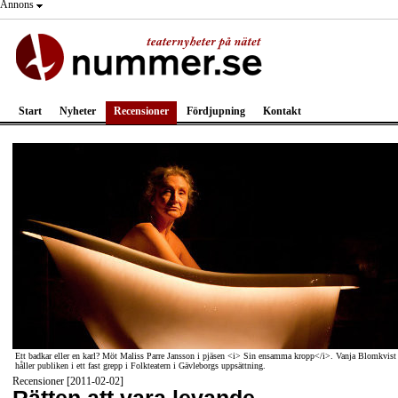
Annons
Start
Nyheter
Recensioner
Fördjupning
Kontakt
Ett badkar eller en karl? Möt Maliss Parre Jansson i pjäsen <i> Sin ensamma kropp</i>. Vanja Blomkvist
håller publiken i ett fast grepp i Folkteatern i Gävleborgs uppsättning.
Recensioner [2011-02-02]