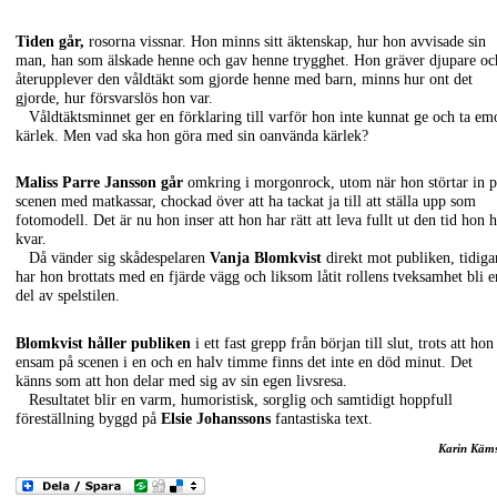
Tiden går,
rosorna vissnar. Hon minns sitt äktenskap, hur hon avvisade sin
man, han som älskade henne och gav henne trygghet. Hon gräver djupare oc
återupplever den våldtäkt som gjorde henne med barn, minns hur ont det
gjorde, hur försvarslös hon var.
Våldtäktsminnet ger en förklaring till varför hon inte kunnat ge och ta em
kärlek. Men vad ska hon göra med sin oanvända kärlek?
Maliss Parre Jansson går
omkring i morgonrock, utom när hon störtar in 
scenen med matkassar, chockad över att ha tackat ja till att ställa upp som
fotomodell. Det är nu hon inser att hon har rätt att leva fullt ut den tid hon 
kvar.
Då vänder sig skådespelaren
Vanja Blomkvist
direkt mot publiken, tidiga
har hon brottats med en fjärde vägg och liksom låtit rollens tveksamhet bli e
del av spelstilen.
Blomkvist håller publiken
i ett fast grepp från början till slut, trots att hon
ensam på scenen i en och en halv timme finns det inte en död minut. Det
känns som att hon delar med sig av sin egen livsresa.
Resultatet blir en varm, humoristisk, sorglig och samtidigt hoppfull
föreställning byggd på
Elsie Johanssons
fantastiska text.
Karin Käm