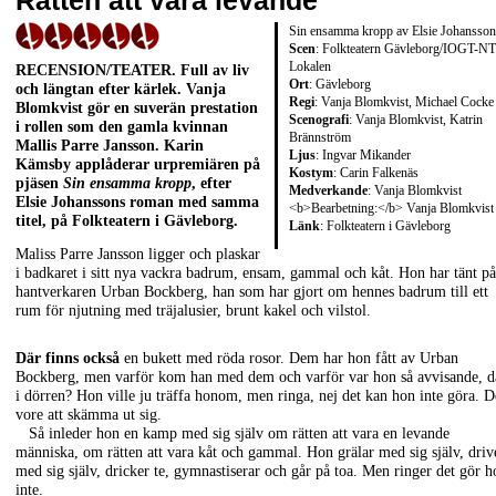
Rätten att vara levande
Sin ensamma kropp av Elsie Johansson
Scen
: Folkteatern Gävleborg/IOGT-N
Lokalen
RECENSION/TEATER
. Full av liv
Ort
: Gävleborg
och längtan efter kärlek.
Vanja
Regi
: Vanja Blomkvist, Michael Cocke
Blomkvist
gör en suverän prestation
Scenografi
: Vanja Blomkvist, Katrin
i rollen som den gamla kvinnan
Brännström
Mallis Parre Jansson.
Karin
Ljus
: Ingvar Mikander
Kämsby
applåderar urpremiären på
Kostym
: Carin Falkenäs
pjäsen
Sin ensamma kropp
, efter
Medverkande
: Vanja Blomkvist
Elsie Johanssons
roman med samma
<b>Bearbetning:</b> Vanja Blomkvist
titel, på Folkteatern i Gävleborg.
Länk
:
Folkteatern i Gävleborg
Maliss Parre Jansson ligger och plaskar
i badkaret i sitt nya vackra badrum, ensam, gammal och kåt. Hon har tänt på
hantverkaren Urban Bockberg, han som har gjort om hennes badrum till ett
rum för njutning med träjalusier, brunt kakel och vilstol.
Där finns också
en bukett med röda rosor. Dem har hon fått av Urban
Bockberg, men varför kom han med dem och varför var hon så avvisande, d
i dörren? Hon ville ju träffa honom, men ringa, nej det kan hon inte göra. D
vore att skämma ut sig.
Så inleder hon en kamp med sig själv om rätten att vara en levande
människa, om rätten att vara kåt och gammal. Hon grälar med sig själv, driv
med sig själv, dricker te, gymnastiserar och går på toa. Men ringer det gör h
inte.