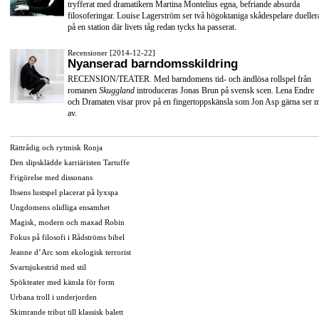
tryfferat med dramatikern Martina Montelius egna, befriande absurda
filosoferingar. Louise Lagerström ser två högoktaniga skådespelare dueller
på en station där livets tåg redan tycks ha passerat.
Recensioner [2014-12-22]
Nyanserad barndomsskildring
RECENSION/TEATER. Med barndomens tid- och ändlösa rollspel från
romanen
Skuggland
introduceras Jonas Brun på svensk scen. Lena Endre
och Dramaten visar prov på en fingertoppskänsla som Jon Asp gärna ser 
av.
Rättrådig och rytmisk Ronja
Den slipsklädde karriäristen Tartuffe
Frigörelse med dissonans
Ibsens lustspel placerat på lyxspa
Ungdomens olidliga ensamhet
Magisk, modern och maxad Robin
Fokus på filosofi i Rådströms bibel
Jeanne d’Arc som ekologisk terrorist
Svartsjukestrid med stil
Spökteater med känsla för form
Urbana troll i underjorden
Skimrande tribut till klassisk balett