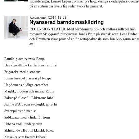
filosoferingar. Louise Lagerström ser två högoktaniga skådespelare dueller
på en station där livets tåg redan tycks ha passerat.
Recensioner [2014-12-22]
Nyanserad barndomsskildring
RECENSION/TEATER. Med barndomens tid- och ändlösa rollspel från
romanen
Skuggland
introduceras Jonas Brun på svensk scen. Lena Endre
och Dramaten visar prov på en fingertoppskänsla som Jon Asp gärna ser 
av.
Rättrådig och rytmisk Ronja
Den slipsklädde karriäristen Tartuffe
Frigörelse med dissonans
Ibsens lustspel placerat på lyxspa
Ungdomens olidliga ensamhet
Magisk, modern och maxad Robin
Fokus på filosofi i Rådströms bibel
Jeanne d’Arc som ekologisk terrorist
Svartsjukestrid med stil
Spökteater med känsla för form
Urbana troll i underjorden
Skimrande tribut till klassisk balett
Klassiker som kreativ kabaré