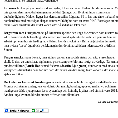
nedlåtenhet än ett regelrätt maktövertagande.
Larssons text är
på ytan realistiskt vardaglig, till synes banal. Orden blir klassmarkörer. M
inte genom dess innebörd utan genom de fördröjningar och förskjutningar som skapar
dubbeltydigheter. Makten ligger hos den som ställer frågorna. Så ni har inte tänkt ha barn? A
bombarderas med motfrågor skapar samma villrådighet som att svara ”fel”. Förmågan att hit
människors smärtpunkter är det vapen vd:n så sadistiskt leker med.
Bergström som i
uruppförandet på Dramaten spelade den unga flickvännen som utsattes fö
vd:ns förnedrande behandling intar scenen med road självsäkerhet och den pondus hon har
arbetat upp som husets leading lady. Ibland lite för mycket tant Raffa på jakt efter lammkött,
men i vissa ”tysta” ögonblick perfekt naglandes dominatrixblicken i den sexuellt oförlöste
Simon.
Pengar snackar som
bekant, men att hon genom sin sociala status och några tusenlappar
skulle få dem att underkasta sig hennes perversa nycker blir inte riktigt trovärdigt. När Anna
pundare till bror (
Patrik Hont
) med flickvän (
Josefin Ljungman
) dundrar in med sina skit
vid pjäsens dramatiska peak får inte hans desperata knivhot riktigt fäste varken i klasshat elle
själva konflikten.
Rockaden av könsmaktsordningen
är ändå intressant och blir tydligast i förhållandet mel
Monica och Annas undergivna kalvighet. Om manlig bonding uppstod mellan vd och hans
manlige anställde i yuppieeran lyser systerskap och kvinnlig lojalitet med sin frånvaro 2014.
Att den unga kvinnan blir det största offret är trots allt tidlöst.
Louise Lagerst