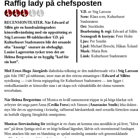
Raffig lady på chefsposten
V.D.
av Stig Larsson
Scen:
Klara scen, Kulturhuset
Stadsteatern
RECENSION/TEATER. När Edward af
Ort:
Stockholm
Sillén gör en hundraåttiograders
Bearbetning & regi:
Edward af Sillén
könsrollsvändning med sin uppsättning av
Scenografi & kostym:
Peter Holm
Stig Larssons 80-talsklassiker
V.D.
på
Ljus:
Per Sundin
Kulturhuset Stadsteatern blir det oroande
Ljud:
Michael Breschi, Håkan Åslund
ofta "knasigt" snarare än obehagligt.
Mask:
Maria Reis
Louise Lagerström tycker trots det att
Länk:
Kulturhuset Stadsteatern
Helena Bergström är en hygglig ”karl för
sin hatt”.
Med Ernst-Hugo Järegårds
diaboliska tolkning av den maktberusade vd:n i
Stig Larsson
pjäs från 1987 på näthinnan, inser man att den största utmaningen i
Edward af Silléns
nytolkning — i sitt första regiuppdrag för Kulturhuset Stadsteatern — inte ligger i
omkullkastandet av könsroller utan i att skapa och vidmakthålla det slutna rummets
terrorbalans.
När Helena Bergströms
vd Monica en kväll oannonserat trippar in på höga klackar och
avbryter det unga paret Anna (
Cecilia Forss
) och Simons (
Anastasios Soulis
) leka doktor-
mys blir det en uppvisning i kvinnlig, raffinerad härskarteknik med sexuella förtecken snara
än hotfullt slipprig Järegårdsk omnipotens.
Monicas förevändning för
intrånget är en chans att komma sina anställda in på livet, ”kliva
ner” på deras fjuttiga nivå av en högt belånad lägenhet, lådvin och stormönstrad fondtapet.
Men attacken blir mer en blandning av spelad moderlig omtanke och genomskådande