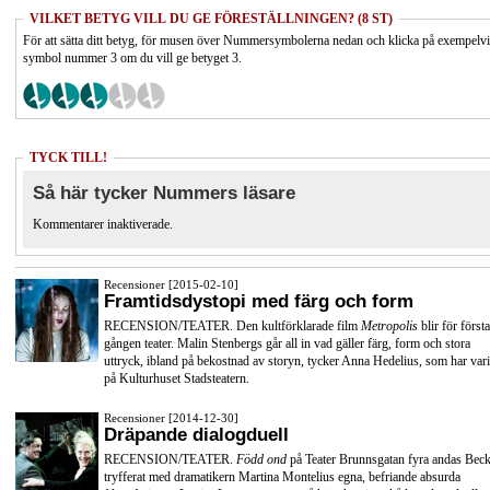
VILKET BETYG VILL DU GE FÖRESTÄLLNINGEN? (8 ST)
För att sätta ditt betyg, för musen över Nummersymbolerna nedan och klicka på exempelv
symbol nummer 3 om du vill ge betyget 3.
TYCK TILL!
Så här tycker Nummers läsare
Kommentarer inaktiverade.
Recensioner [2015-02-10]
Framtidsdystopi med färg och form
RECENSION/TEATER. Den kultförklarade film
Metropolis
blir för första
gången teater. Malin Stenbergs går all in vad gäller färg, form och stora
uttryck, ibland på bekostnad av storyn, tycker Anna Hedelius, som har vari
på Kulturhuset Stadsteatern.
Recensioner [2014-12-30]
Dräpande dialogduell
RECENSION/TEATER.
Född ond
på Teater Brunnsgatan fyra andas Beck
tryfferat med dramatikern Martina Montelius egna, befriande absurda