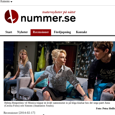
Annons
Start
Nyheter
Recensioner
Fördjupning
Kontakt
Helena Bergströms vd Monica trippar en kväll oannonserat in på höga klackar hos det unga paret Anna
(Cecilia Forss) och Simons (Anastasios Soulis).
Foto: Petra Hellb
Recensioner [2014-02-17]