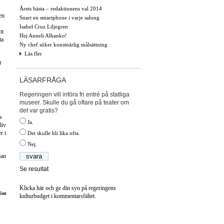
Årets bästa – redaktionens val 2014
en
Snart en smartphone i varje salong
Isabel Cruz Liljegren
tt
Hej Anneli Alhanko!
ta
Ny chef söker konstnärlig målsättning
Läs fler
r
LÄSARFRÅGA
Regeringen vill införa fri entré på statliga
museer. Skulle du gå oftare på teater om
det var gratis?
s
Ja.
liv
r i
Det skulle bli lika ofta.
Nej.
lan
Se resultat
Klicka här och ge din syn på regeringens
röm
kulturbudget i kommentarsfältet.