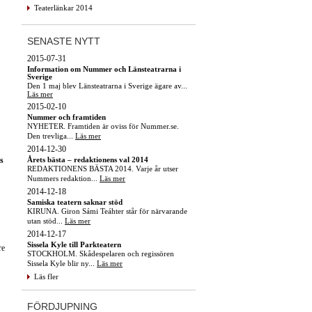
Teaterlänkar 2014
SENASTE NYTT
2015-07-31
Information om Nummer och Länsteatrarna i
Sverige
Den 1 maj blev Länsteatrarna i Sverige ägare av...
Läs mer
2015-02-10
Nummer och framtiden
NYHETER. Framtiden är oviss för Nummer.se.
Den trevliga...
Läs mer
2014-12-30
Årets bästa – redaktionens val 2014
s
REDAKTIONENS BÄSTA 2014. Varje år utser
Nummers redaktion...
Läs mer
2014-12-18
Samiska teatern saknar stöd
KIRUNA. Giron Sámi Teáhter står för närvarande
utan stöd...
Läs mer
2014-12-17
Sissela Kyle till Parkteatern
re
STOCKHOLM. Skådespelaren och regissören
Sissela Kyle blir ny...
Läs mer
Läs fler
FÖRDJUPNING