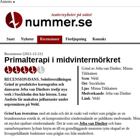
Annons
Start
Nyheter
Recensioner
Fördjupning
Kontakt
Recensioner [2011-12-21]
Primalterapi i midvintermörkret
Grind av Jefta van Dinther, Minna
Tiikkainen
Scen
: Weld
RECENSION/DANS
. Soloföreställningen
Ort
: Stockholm
Grind är produktive koreografen och
Ljus
: Minna Tiikkainen
dansaren Jefta van Dinthers tredje nya
Medverkande
: Jefta van Dinther
verk i Stockholm den här hösten. Lena
Länk
:
Weld
Andrén får makabra julfantasier under
urpremiären på Weld.
Grind
kan översättas
med att mala och det är exakt vad verket som präglas av en
brutalmonoton estetik är, ett kompromisslöst söndermalande av publikens medvetande. Men
ett mycket njutbart söndermalande. Det är som om
Jefta
van Dinther
och hans
samarbetspartners lyckats knyta an till en grundläggande monoton rytm skapad av de
livsuppehållande funktioner som präglar oss från moderlivet.