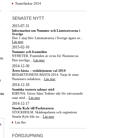
Teaterlänkar 2014
r
SENASTE NYTT
2015-07-31
v
Information om Nummer och Länsteatrarna i
Sverige
Den 1 maj blev Länsteatrarna i Sverige ägare av...
Läs mer
2015-02-10
r
Nummer och framtiden
NYHETER. Framtiden är oviss för Nummer.se.
 en
Den trevliga...
Läs mer
2014-12-30
Årets bästa – redaktionens val 2014
REDAKTIONENS BÄSTA 2014. Varje år utser
Nummers redaktion...
Läs mer
r
2014-12-18
Samiska teatern saknar stöd
KIRUNA. Giron Sámi Teáhter står för närvarande
rén
utan stöd...
Läs mer
2014-12-17
Sissela Kyle till Parkteatern
STOCKHOLM. Skådespelaren och regissören
Sissela Kyle blir ny...
Läs mer
Läs fler
is
FÖRDJUPNING