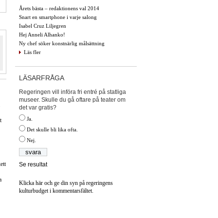
Årets bästa – redaktionens val 2014
Snart en smartphone i varje salong
Isabel Cruz Liljegren
Hej Anneli Alhanko!
Ny chef söker konstnärlig målsättning
Läs fler
LÄSARFRÅGA
Regeringen vill införa fri entré på statliga
museer. Skulle du gå oftare på teater om
det var gratis?
Ja.
t
Det skulle bli lika ofta.
Nej.
ett
Se resultat
a
Klicka här och ge din syn på regeringens
kulturbudget i kommentarsfältet.