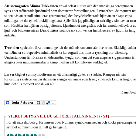
Att scenografen Minna Tiikkainen
är väl beläst i ljuset och den mänskliga perceptionen
syns i det raffinerade ljusdunkel som dominerar föreställningen. I synnerhet i de moment nä
sikten nästan är noll stimuleras (provoceras) den betydelsefixerade hjärnan att skapa egna
tolkningar av det ej helt urskiljningsbara. Själv fick jag plötsligt en märklig vision av en man
som försöker ha ihjäl en bylsig jultomte. Ljusdunklet energisätts och får emotionell svärta a
ljud- och bildkonstnären
David Kiers
soundtrack som verkar ha influerats av ljud från tung
industri.
Trots den spektakulära
inramningen är det människan som står i centrum. Skickligt ladda
van Dinther sin repetitiva minimalistiska koreografi tills minsta ryckning blir väsentlig.
Understundom får rörelsen en ödesmättad tyngd, som om det som utspelar sig på scenen är
allegori över nutidsmänniskans kamp med en allt komplexare verklighet.
En verklighet som
symboliseras av ett ohanterligt gytter av sladdar. Kampen når sin
förlösning i slutscenen där dansaren svingar en lampa som lyser, viner och kvittrar högt öve
huvudet tills mörkret uppslukar allt.
Lena And
VILKET BETYG VILL DU GE FÖRESTÄLLNINGEN? (7 ST)
För att sätta ditt betyg, för musen över Nummersymbolerna nedan och klicka på exempelv
symbol nummer 3 om du vill ge betyget 3.