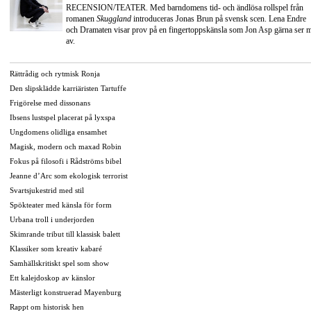
RECENSION/TEATER. Med barndomens tid- och ändlösa rollspel från
romanen
Skuggland
introduceras Jonas Brun på svensk scen. Lena Endre
och Dramaten visar prov på en fingertoppskänsla som Jon Asp gärna ser 
av.
Rättrådig och rytmisk Ronja
Den slipsklädde karriäristen Tartuffe
Frigörelse med dissonans
Ibsens lustspel placerat på lyxspa
Ungdomens olidliga ensamhet
Magisk, modern och maxad Robin
Fokus på filosofi i Rådströms bibel
Jeanne d’Arc som ekologisk terrorist
Svartsjukestrid med stil
Spökteater med känsla för form
Urbana troll i underjorden
Skimrande tribut till klassisk balett
Klassiker som kreativ kabaré
Samhällskritiskt spel som show
Ett kalejdoskop av känslor
Mästerligt konstruerad Mayenburg
Rappt om historisk hen