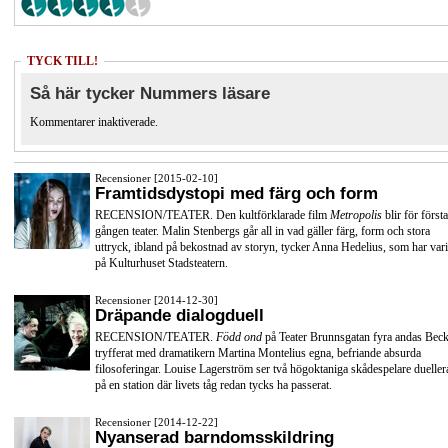
TYCK TILL!
Så här tycker Nummers läsare
Kommentarer inaktiverade.
Recensioner [2015-02-10]
Framtidsdystopi med färg och form
RECENSION/TEATER. Den kultförklarade film
Metropolis
blir för första
gången teater. Malin Stenbergs går all in vad gäller färg, form och stora
uttryck, ibland på bekostnad av storyn, tycker Anna Hedelius, som har vari
på Kulturhuset Stadsteatern.
Recensioner [2014-12-30]
Dräpande dialogduell
RECENSION/TEATER.
Född ond
på Teater Brunnsgatan fyra andas Beck
tryfferat med dramatikern Martina Montelius egna, befriande absurda
filosoferingar. Louise Lagerström ser två högoktaniga skådespelare dueller
på en station där livets tåg redan tycks ha passerat.
Recensioner [2014-12-22]
Nyanserad barndomsskildring