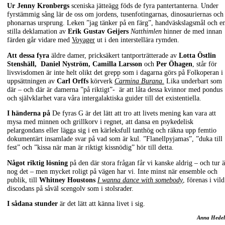
Ur Jenny Kronbergs
sceniska jätteägg föds de fyra pantertanterna. Under
fyrstämmig sång lär de oss om jordens, tusenfotingarnas, dinosauriernas och 
phonarnas ursprung. Leken ”jag tänker på en färg”, handväskslagsmål och e
stilla deklamation av
Erik Gustav Geijers
Natthimlen
hinner de med innan
färden går vidare med
Voyager
ut i den interstellära rymden.
Att dessa fyra
äldre damer, pricksäkert tantporträtterade av
Lotta Östlin
Stenshäll, Daniel Nyström, Camilla Larsson
och
Per Öhagen
, står för
livsvisdomen är inte helt olikt det grepp som i dagarna görs på Folkoperan i
uppsättningen av
Carl Orffs
körverk
Carmina Burana
.
Lika underbart som
där – och där är damerna ”på riktigt”- är att låta dessa kvinnor med pondus
och självklarhet vara våra intergalaktiska guider till det existentiella.
I händerna på
De fyras G är det lätt att tro att livets mening kan vara att
mysa med minnen och grillkorv i regnet, att dansa en psykedelisk
pelargondans eller lägga sig i en kärleksfull tanthög och räkna upp femtio
dokumentärt insamlade svar på vad som är kul. ”Flanellpyjamas”, ”duka till
fest” och ”kissa när man är riktigt kissnödig” hör till detta.
Något riktig lösning
på den där stora frågan får vi kanske aldrig – och tur ä
nog det – men mycket roligt på vägen har vi. Inte minst när ensemble och
publik, till
Whitney Houstons
I wanna dance with somebody
, förenas i vild
discodans på såväl scengolv som i stolsrader.
I sådana stunder
är det lätt att känna livet i sig.
Anna Hedel