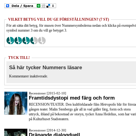
VILKET BETYG VILL DU GE FÖRESTÄLLNINGEN? (7 ST)
För att sätta ditt betyg, för musen över Nummersymbolerna nedan och klicka på exempelv
symbol nummer 3 om du vill ge betyget 3.
TYCK TILL!
Så här tycker Nummers läsare
Kommentarer inaktiverade.
Recensioner [2015-02-10]
Framtidsdystopi med färg och form
RECENSION/TEATER. Den kultförklarade film
Metropolis
blir för första
gången teater. Malin Stenbergs går all in vad gäller färg, form och stora
uttryck, ibland på bekostnad av storyn, tycker Anna Hedelius, som har vari
på Kulturhuset Stadsteatern.
Recensioner [2014-12-30]
Dräpande dialogduell