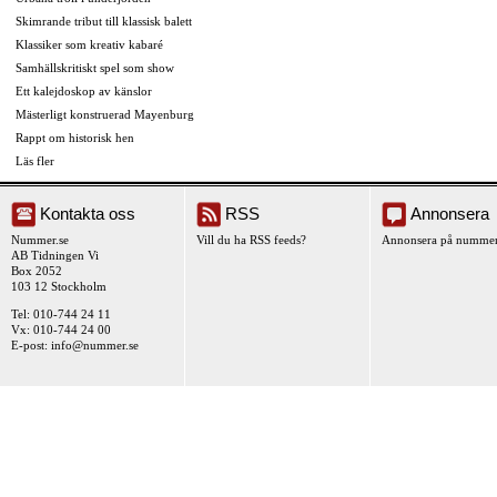
Skimrande tribut till klassisk balett
Klassiker som kreativ kabaré
Samhällskritiskt spel som show
Ett kalejdoskop av känslor
Mästerligt konstruerad Mayenburg
Rappt om historisk hen
Läs fler
Kontakta oss
RSS
Annonsera
Nummer.se
Vill du ha RSS feeds?
Annonsera på nummer
AB Tidningen Vi
Box 2052
103 12 Stockholm
Tel: 010-744 24 11
Vx: 010-744 24 00
E-post:
info@nummer.se