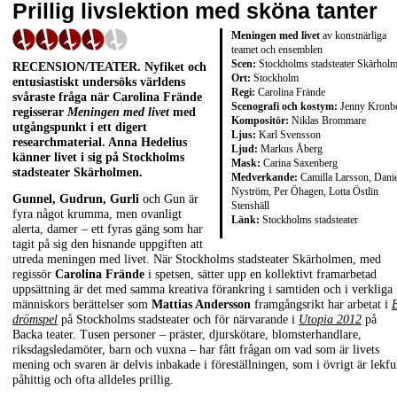
Prillig livslektion med sköna tanter
Meningen med livet
av konstnärliga
teamet och ensemblen
Scen:
Stockholms stadsteater Skärhol
RECENSION/TEATER. Nyfiket och
Ort:
Stockholm
entusiastiskt undersöks världens
Regi:
Carolina Frände
svåraste fråga när Carolina Frände
Scenografi och kostym:
Jenny Kronb
regisserar
Meningen med livet
med
Kompositör:
Niklas Brommare
utgångspunkt i ett digert
Ljus:
Karl Svensson
researchmaterial. Anna Hedelius
Ljud:
Markus Åberg
känner livet i sig på Stockholms
Mask:
Carina Saxenberg
stadsteater Skärholmen.
Medverkande:
Camilla Larsson, Danie
Nyström, Per Öhagen, Lotta Östlin
Gunnel, Gudrun, Gurli
och Gun är
Stenshäll
fyra något krumma, men ovanligt
Länk:
Stockholms stadsteater
alerta, damer – ett fyras gäng som har
tagit på sig den hisnande uppgiften att
utreda meningen med livet. När Stockholms stadsteater Skärholmen, med
regissör
Carolina Frände
i spetsen, sätter upp en kollektivt framarbetad
uppsättning är det med samma kreativa förankring i samtiden och i verkliga
människors berättelser som
Mattias Andersson
framgångsrikt har arbetat i
E
drömspel
på Stockholms stadsteater och för närvarande i
Utopia 2012
på
Backa teater. Tusen personer – präster, djurskötare, blomsterhandlare,
riksdagsledamöter, barn och vuxna – har fått frågan om vad som är livets
mening och svaren är delvis inbakade i föreställningen, som i övrigt är lekful
påhittig och ofta alldeles prillig.