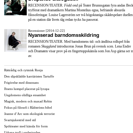
RECENSION/TEATER.
Född ond
på Teater Brunnsgatan fyra andas Beck
tryfferat med dramatikern Martina Montelius egna, befriande absurda
filosoferingar. Louise Lagerström ser två högoktaniga skådespelare dueller
på en station där livets tåg redan tycks ha passerat.
Recensioner [2014-12-22]
Nyanserad barndomsskildring
RECENSION/TEATER. Med barndomens tid- och ändlösa rollspel från
romanen
Skuggland
introduceras Jonas Brun på svensk scen. Lena Endre
och Dramaten visar prov på en fingertoppskänsla som Jon Asp gärna ser 
av.
Rättrådig och rytmisk Ronja
Den slipsklädde karriäristen Tartuffe
Frigörelse med dissonans
Ibsens lustspel placerat på lyxspa
Ungdomens olidliga ensamhet
Magisk, modern och maxad Robin
Fokus på filosofi i Rådströms bibel
Jeanne d’Arc som ekologisk terrorist
Svartsjukestrid med stil
Spökteater med känsla för form
Urbana troll i underjorden