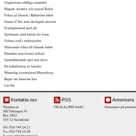
Ungdomens olidliga ensamhet
Magisk, modern och maxad Robin
Fokus på filosofi i Rådströms bibel
Jeanne d’Arc som ekologisk terrorist
Svartsjukestrid med stil
Spökteater med känsla för form
Urbana troll i underjorden
Skimrande tribut till klassisk balett
Klassiker som kreativ kabaré
Samhällskritiskt spel som show
Ett kalejdoskop av känslor
Mästerligt konstruerad Mayenburg
Rappt om historisk hen
Läs fler
Kontakta oss
RSS
Annonsera
Nummer.se
Vill du ha RSS feeds?
Annonsera på nummer
AB Tidningen Vi
Box 2052
103 12 Stockholm
Tel: 010-744 24 11
Vx: 010-744 24 00
E-post:
info@nummer.se