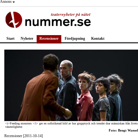
Annons
Start
Nyheter
Recensioner
Fördjupning
Kontakt
<i>Feeding monsters </i> ger en sofistikerad bild av hur grupptryck och trender drar människan från livets
väsentligheter.
Foto: Bengt Wansel
Recensioner [2011-10-14]