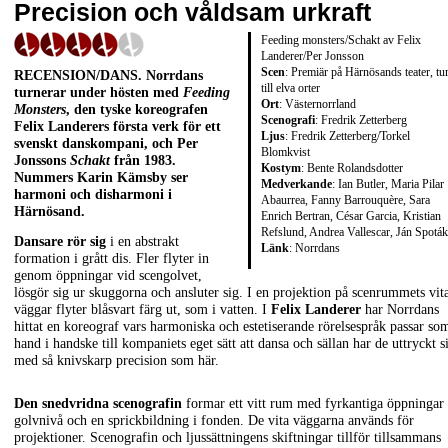
Precision och våldsam urkraft
Feeding monsters/Schakt av Felix
Landerer/Per Jonsson
Scen
: Premiär på Härnösands teater, tu
RECENSION/DANS
. Norrdans
till elva orter
turnerar under hösten med
Feeding
Ort
: Västernorrland
Monsters
, den tyske koreografen
Scenografi
: Fredrik Zetterberg
Felix Landerers
första verk för ett
Ljus
: Fredrik Zetterberg/Torkel
svenskt danskompani, och
Per
Blomkvist
Jonssons
Schakt
från 1983.
Kostym
: Bente Rolandsdotter
Nummers
Karin Kämsby
ser
Medverkande
: Ian Butler, Maria Pilar
harmoni och disharmoni i
Abaurrea, Fanny Barrouquère, Sara
Härnösand.
Enrich Bertran, César Garcia, Kristian
Refslund, Andrea Vallescar, Ján Spoták
Dansare rör sig
i en abstrakt
Länk
:
Norrdans
formation i grått dis. Fler flyter in
genom öppningar vid scengolvet,
lösgör sig ur skuggorna och ansluter sig. I en projektion på scenrummets vit
väggar flyter blåsvart färg ut, som i vatten. I
Felix Landerer
har Norrdans
hittat en koreograf vars harmoniska och estetiserande rörelsespråk passar so
hand i handske till kompaniets eget sätt att dansa och sällan har de uttryckt s
med så knivskarp precision som här.
Den snedvridna scenografin
formar ett vitt rum med fyrkantiga öppningar 
golvnivå och en sprickbildning i fonden. De vita väggarna används för
projektioner. Scenografin och ljussättningens skiftningar tillför tillsammans