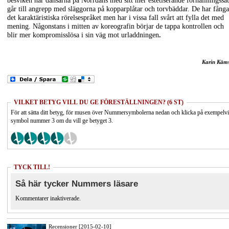
besviken när dansarna på Norrdans med sitt mer estetiserande förhållningssät
går till angrepp med släggorna på kopparplåtar och torvbäddar. De har fånga
det karaktäristiska rörelsespråket men har i vissa fall svårt att fylla det med
mening. Någonstans i mitten av koreografin börjar de tappa kontrollen och
blir mer kompromisslösa i sin väg mot urladdningen
.
Karin Käm
VILKET BETYG VILL DU GE FÖRESTÄLLNINGEN? (6 ST)
För att sätta ditt betyg, för musen över Nummersymbolerna nedan och klicka på exempelv
symbol nummer 3 om du vill ge betyget 3.
TYCK TILL!
Så här tycker Nummers läsare
Kommentarer inaktiverade.
Recensioner [2015-02-10]