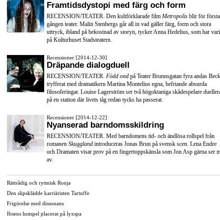
Framtidsdystopi med färg och form
RECENSION/TEATER. Den kultförklarade film
Metropolis
blir för första
gången teater. Malin Stenbergs går all in vad gäller färg, form och stora
uttryck, ibland på bekostnad av storyn, tycker Anna Hedelius, som har vari
på Kulturhuset Stadsteatern.
Recensioner [2014-12-30]
Dräpande dialogduell
RECENSION/TEATER.
Född ond
på Teater Brunnsgatan fyra andas Beck
tryfferat med dramatikern Martina Montelius egna, befriande absurda
filosoferingar. Louise Lagerström ser två högoktaniga skådespelare dueller
på en station där livets tåg redan tycks ha passerat.
Recensioner [2014-12-22]
Nyanserad barndomsskildring
RECENSION/TEATER. Med barndomens tid- och ändlösa rollspel från
romanen
Skuggland
introduceras Jonas Brun på svensk scen. Lena Endre
och Dramaten visar prov på en fingertoppskänsla som Jon Asp gärna ser 
av.
Rättrådig och rytmisk Ronja
Den slipsklädde karriäristen Tartuffe
Frigörelse med dissonans
Ibsens lustspel placerat på lyxspa