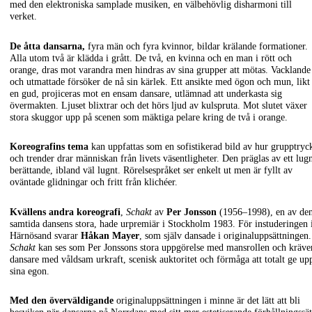
med den elektroniska samplade musiken, en välbehövlig disharmoni till
verket.
De åtta dansarna,
fyra män och fyra kvinnor, bildar krälande formationer.
Alla utom två är klädda i grått. De två, en kvinna och en man i rött och
orange, dras mot varandra men hindras av sina grupper att mötas. Vacklande
och utmattade försöker de nå sin kärlek. Ett ansikte med ögon och mun, likt
en gud, projiceras mot en ensam dansare, utlämnad att underkasta sig
övermakten. Ljuset blixtrar och det hörs ljud av kulspruta. Mot slutet växer
stora skuggor upp på scenen som mäktiga pelare kring de två i orange.
Koreografins tema
kan uppfattas som en sofistikerad bild av hur grupptryc
och trender drar människan från livets väsentligheter. Den präglas av ett lug
berättande, ibland väl lugnt. Rörelsespråket ser enkelt ut men är fyllt av
oväntade glidningar och fritt från klichéer.
Kvällens andra koreografi
,
Schakt
av
Per Jonsson
(1956–1998), en av de
samtida dansens stora, hade urpremiär i Stockholm 1983. För instuderingen 
Härnösand svarar
Håkan Mayer
, som själv dansade i originaluppsättningen.
Schakt
kan ses som Per Jonssons stora uppgörelse med mansrollen och kräve
dansare med våldsam urkraft, scenisk auktoritet och förmåga att totalt ge up
sina egon.
Med den överväldigande
originaluppsättningen i minne är det lätt att bli