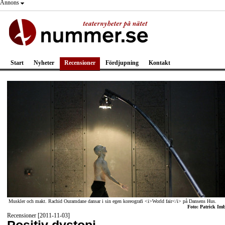
Annons
Start
Nyheter
Recensioner
Fördjupning
Kontakt
Muskler och makt. Rachid Ouramdane dansar i sin egen koreografi <i>World fair</i> på Dansens Hus.
Foto: Patrick Imb
Recensioner [2011-11-03]