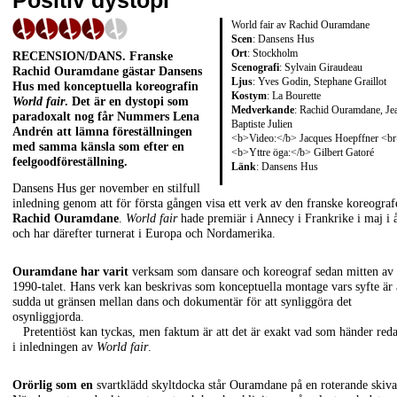
Positiv dystopi
World fair av Rachid Ouramdane
Scen
: Dansens Hus
Ort
: Stockholm
RECENSION/DANS
. Franske
Scenografi
: Sylvain Giraudeau
Rachid Ouramdane
gästar Dansens
Ljus
: Yves Godin, Stephane Graillot
Hus med konceptuella koreografin
Kostym
: La Bourette
World fair
. Det är en dystopi som
Medverkande
: Rachid Ouramdane, Je
paradoxalt nog får Nummers
Lena
Baptiste Julien
Andrén
att lämna föreställningen
<b>Video:</b> Jacques Hoepffner <b
med samma känsla som efter en
<b>Yttre öga:</b> Gilbert Gatoré
feelgoodföreställning.
Länk
:
Dansens Hus
Dansens Hus ger november en stilfull
inledning genom att för första gången visa ett verk av den franske koreograf
Rachid Ouramdane
.
World fair
hade premiär i Annecy i Frankrike i maj i 
och har därefter turnerat i Europa och Nordamerika.
Ouramdane har varit
verksam som dansare och koreograf sedan mitten av
1990-talet. Hans verk kan beskrivas som konceptuella montage vars syfte är 
sudda ut gränsen mellan dans och dokumentär för att synliggöra det
osynliggjorda.
Pretentiöst kan tyckas, men faktum är att det är exakt vad som händer red
i inledningen av
World fair
.
Orörlig som en
svartklädd skyltdocka står Ouramdane på en roterande skiva