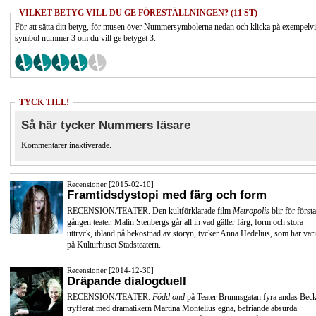
VILKET BETYG VILL DU GE FÖRESTÄLLNINGEN? (11 ST)
För att sätta ditt betyg, för musen över Nummersymbolerna nedan och klicka på exempelv
symbol nummer 3 om du vill ge betyget 3.
TYCK TILL!
Så här tycker Nummers läsare
Kommentarer inaktiverade.
Recensioner [2015-02-10]
Framtidsdystopi med färg och form
RECENSION/TEATER. Den kultförklarade film
Metropolis
blir för första
gången teater. Malin Stenbergs går all in vad gäller färg, form och stora
uttryck, ibland på bekostnad av storyn, tycker Anna Hedelius, som har vari
på Kulturhuset Stadsteatern.
Recensioner [2014-12-30]
Dräpande dialogduell
RECENSION/TEATER.
Född ond
på Teater Brunnsgatan fyra andas Beck
tryfferat med dramatikern Martina Montelius egna, befriande absurda