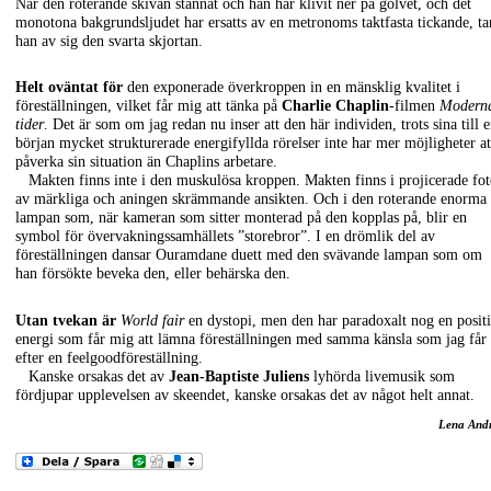
När den roterande skivan stannat och han har klivit ner på golvet, och det
monotona bakgrundsljudet har ersatts av en metronoms taktfasta tickande, ta
han av sig den svarta skjortan.
Helt oväntat för
den exponerade överkroppen in en mänsklig kvalitet i
föreställningen, vilket får mig att tänka på
Charlie Chaplin
-filmen
Modern
tider
. Det är som om jag redan nu inser att den här individen, trots sina till 
början mycket strukturerade energifyllda rörelser inte har mer möjligheter at
påverka sin situation än Chaplins arbetare.
Makten finns inte i den muskulösa kroppen. Makten finns i projicerade fo
av märkliga och aningen skrämmande ansikten. Och i den roterande enorma
lampan som, när kameran som sitter monterad på den kopplas på, blir en
symbol för övervakningssamhällets ”storebror”. I en drömlik del av
föreställningen dansar Ouramdane duett med den svävande lampan som om
han försökte beveka den, eller behärska den.
Utan tvekan är
World fair
en dystopi, men den har paradoxalt nog en posit
energi som får mig att lämna föreställningen med samma känsla som jag får
efter en feelgoodföreställning.
Kanske orsakas det av
Jean-Baptiste Juliens
lyhörda livemusik som
fördjupar upplevelsen av skeendet, kanske orsakas det av något helt annat.
Lena And