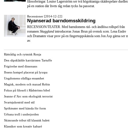
filosoferingar. Louise Lagerström ser två högoktaniga skådespelare dueller
på en station där livets tåg redan tycks ha passerat.
Recensioner [2014-12-22]
Nyanserad barndomsskildring
RECENSION/TEATER. Med barndomens tid- och ändlösa rollspel från
romanen
Skuggland
introduceras Jonas Brun på svensk scen. Lena Endre
och Dramaten visar prov på en fingertoppskänsla som Jon Asp gärna ser 
av.
Rättrådig och rytmisk Ronja
Den slipsklädde karriäristen Tartuffe
Frigörelse med dissonans
Ibsens lustspel placerat på lyxspa
Ungdomens olidliga ensamhet
Magisk, modern och maxad Robin
Fokus på filosofi i Rådströms bibel
Jeanne d’Arc som ekologisk terrorist
Svartsjukestrid med stil
Spökteater med känsla för form
Urbana troll i underjorden
Skimrande tribut till klassisk balett
Klassiker som kreativ kabaré