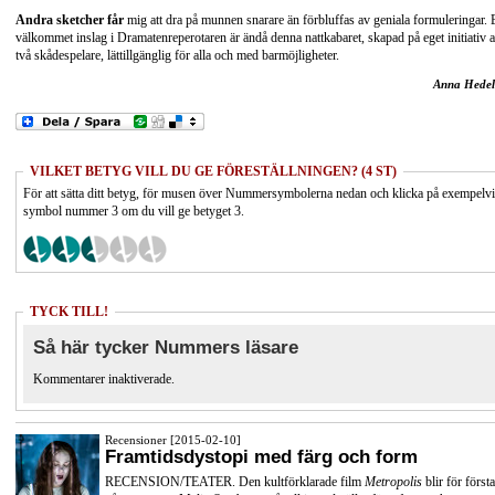
Andra sketcher får
mig att dra på munnen snarare än förbluffas av geniala formuleringar. E
välkommet inslag i Dramatenreperotaren är ändå denna nattkabaret, skapad på eget initiativ 
två skådespelare, lättillgänglig för alla och med barmöjligheter.
Anna Hedel
VILKET BETYG VILL DU GE FÖRESTÄLLNINGEN? (4 ST)
För att sätta ditt betyg, för musen över Nummersymbolerna nedan och klicka på exempelv
symbol nummer 3 om du vill ge betyget 3.
TYCK TILL!
Så här tycker Nummers läsare
Kommentarer inaktiverade.
Recensioner [2015-02-10]
Framtidsdystopi med färg och form
RECENSION/TEATER. Den kultförklarade film
Metropolis
blir för första