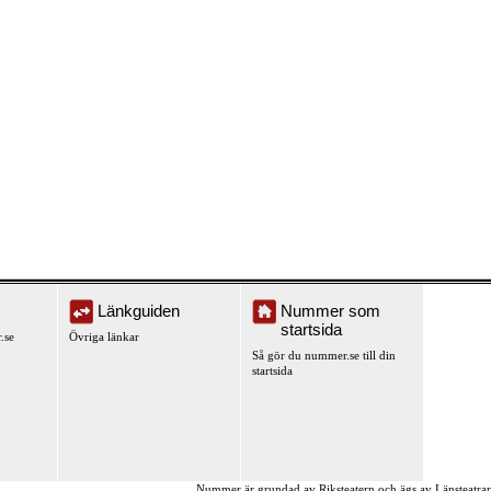
Länkguiden
Nummer som
startsida
.se
Övriga länkar
Så gör du nummer.se till din
startsida
Nummer är grundad av Riksteatern och ägs av Länsteatra