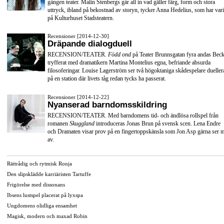
gången teater. Malin Stenbergs går all in vad gäller färg, form och stora
uttryck, ibland på bekostnad av storyn, tycker Anna Hedelius, som har vari
på Kulturhuset Stadsteatern.
Recensioner [2014-12-30]
Dräpande dialogduell
RECENSION/TEATER.
Född ond
på Teater Brunnsgatan fyra andas Beck
tryfferat med dramatikern Martina Montelius egna, befriande absurda
filosoferingar. Louise Lagerström ser två högoktaniga skådespelare dueller
på en station där livets tåg redan tycks ha passerat.
Recensioner [2014-12-22]
Nyanserad barndomsskildring
RECENSION/TEATER. Med barndomens tid- och ändlösa rollspel från
romanen
Skuggland
introduceras Jonas Brun på svensk scen. Lena Endre
och Dramaten visar prov på en fingertoppskänsla som Jon Asp gärna ser 
av.
Rättrådig och rytmisk Ronja
Den slipsklädde karriäristen Tartuffe
Frigörelse med dissonans
Ibsens lustspel placerat på lyxspa
Ungdomens olidliga ensamhet
Magisk, modern och maxad Robin