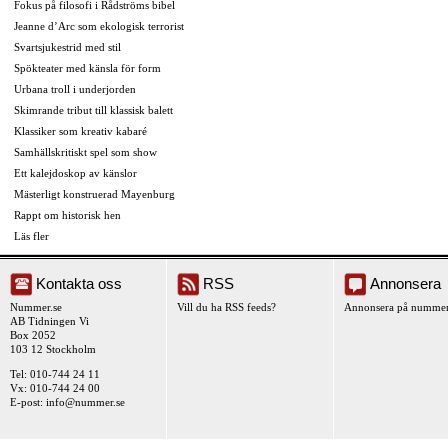
Fokus på filosofi i Rådströms bibel
Jeanne d’Arc som ekologisk terrorist
Svartsjukestrid med stil
Spökteater med känsla för form
Urbana troll i underjorden
Skimrande tribut till klassisk balett
Klassiker som kreativ kabaré
Samhällskritiskt spel som show
Ett kalejdoskop av känslor
Mästerligt konstruerad Mayenburg
Rappt om historisk hen
Läs fler
Kontakta oss
RSS
Annonsera
Nummer.se
Vill du ha RSS feeds?
Annonsera på nummer
AB Tidningen Vi
Box 2052
103 12 Stockholm
Tel: 010-744 24 11
Vx: 010-744 24 00
E-post:
info@nummer.se