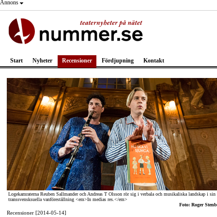
Annons
Start
Nyheter
Recensioner
Fördjupning
Kontakt
Logekamraterna Reuben Sallmander och Andreas T Olsson rör sig i verbala och musikaliska landskap i sin
transsvensksuella vanföreställning <em>In medias res.</em>
Foto: Roger Stenb
Recensioner [2014-05-14]