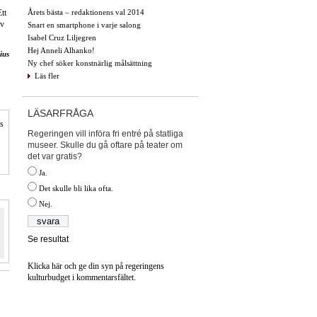
Årets bästa – redaktionens val 2014
tt
av
Snart en smartphone i varje salong
Isabel Cruz Liljegren
Hej Anneli Alhanko!
ius
Ny chef söker konstnärlig målsättning
Läs fler
LÄSARFRÅGA
is
Regeringen vill införa fri entré på statliga
museer. Skulle du gå oftare på teater om
det var gratis?
Ja.
Det skulle bli lika ofta.
Nej.
Se resultat
Klicka här och ge din syn på regeringens
kulturbudget i kommentarsfältet.