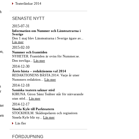
Teaterlänkar 2014
h
SENASTE NYTT
2015-07-31
Information om Nummer och Länsteatrarna i
Sverige
Den 1 maj blev Länsteatrarna i Sverige ägare av...
Läs mer
2015-02-10
on,
Nummer och framtiden
NYHETER. Framtiden är oviss för Nummer.se.
Den trevliga...
Läs mer
2014-12-30
Årets bästa – redaktionens val 2014
REDAKTIONENS BÄSTA 2014. Varje år utser
Nummers redaktion...
Läs mer
2014-12-18
n
Samiska teatern saknar stöd
r
KIRUNA. Giron Sámi Teáhter står för närvarande
utan stöd...
Läs mer
2014-12-17
ter
Sissela Kyle till Parkteatern
STOCKHOLM. Skådespelaren och regissören
men
Sissela Kyle blir ny...
Läs mer
Läs fler
FÖRDJUPNING