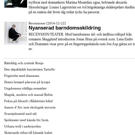
tryfferat med dramatikern Martina Montelius egna, befriande absurda
filosoferingar. Louise Lagerström ser två högoktaniga skådespelare dueller
på en station där livets tåg redan tycks ha passerat.
Recensioner [2014-12-22]
Nyanserad barndomsskildring
RECENSION/TEATER. Med barndomens tid- och ändlösa rollspel från
romanen
Skuggland
introduceras Jonas Brun på svensk scen. Lena Endre
och Dramaten visar prov på en fingertoppskänsla som Jon Asp gärna ser 
av.
Rättrådig och rytmisk Ronja
Den slipsklädde karriäristen Tartuffe
Frigörelse med dissonans
Ibsens lustspel placerat på lyxspa
Ungdomens olidliga ensamhet
Magisk, modern och maxad Robin
Fokus på filosofi i Rådströms bibel
Jeanne d’Arc som ekologisk terrorist
Svartsjukestrid med stil
Spökteater med känsla för form
Urbana troll i underjorden
Skimrande tribut till klassisk balett