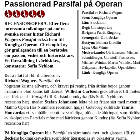
Passionerad Parsifal på Operan
Parsifal
av Richard Wagner
Scen:
Kungliga Operan
Län:
Stockholm
RECENSION/OPERA. Efter flera
Regi:
Christoph Loy
intressanta tolkningar på andra
Dirigent:
Patrik Ringborg
svenska scener hittar Richard
Scenografi:
Dirk Becker
Wagners
Parsifal
också hem till
Kostym:
Barbara Drosilin
Kungliga Operan. Christoph Loy
Ljus:
Olaf Winter
gör grallegenden till en berättelse
Medverkande:
Ola Eliasson, Michael
om passion, vishet och historiskt arv.
Schmidberger, Christoff Fischesser,
En föreställning i världsklass,
Michael Weinius, Martin Winkler, Mari
konstaterar Sofia Nyblom.
Dalayman; Hovkapellet, Operakören
Länk:
Kungliga Operan
Det är lätt
att bli illa berörd av
Richard Wagners
Parsifal
: det
högstämt kristna allvaret, och kravet på rening från åtråns bojor genom
Frälsarens blod känns lätt daterat.
Wilhelm Carlsson
gick allvaret till mötes
och förlade sin
Parsifal
till Karlstad domkyrka (läs Sofia Nybloms
recension
här
), medan
Stefan Johansson
lekte på ett friare sätt med myten 
Malmö Opera (läs Nummers recension
här.
) I Göteborg skildrade
Yannis
Houvardas
ett samhälle bebott av skröpliga, blödande åldringar, som förlös
av skolpojken Parsifals möte med kärleken genom Kundry (läs Sofia Nyblo
recension
här
).
På Kungliga Operan
blir
Parsifal
en skimrande myt, och glansen i
Dirk
Beckers
bokmärkesvackra scenbilder återspeglas av orkesterns varma,