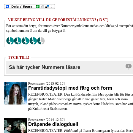
VILKET BETYG VILL DU GE FÖRESTÄLLNINGEN? (13 ST)
För att sätta ditt betyg, för musen över Nummersymbolerna nedan och klicka på exempelv
symbol nummer 3 om du vill ge betyget 3.
TYCK TILL!
Så här tycker Nummers läsare
1
Recensioner [2015-02-10]
Framtidsdystopi med färg och form
RECENSION/TEATER. Den kultförklarade film
Metropolis
blir för första
gången teater. Malin Stenbergs går all in vad gäller färg, form och stora
uttryck, ibland på bekostnad av storyn, tycker Anna Hedelius, som har vari
på Kulturhuset Stadsteatern.
Recensioner [2014-12-30]
Dräpande dialogduell
RECENSION/TEATER.
Född ond
på Teater Brunnsgatan fyra andas Beck