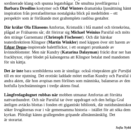
sordinerade klang och spunna legatobågar. De smultna juvelfärgerna i
Barbara Drosilins
kostymer och
Olaf Winters
dramatiska ljussättning häm
inspiration från prerafaeliternas nostalgiska blick på medeltiden – ett
perspektiv som är förlåtande mot graltemplets rastlösa gestalter.
Där krälar
Ola Eliassons
Amfortas, Kristuslik i blå mantel och törnekröna,
plågad av Frälsarens sår; dit förirrar sig
Michael Weinius
Parsifal och möts
den stränge Gurnemanz (
Christoph Fischesser
). Och där härskar
teaterdirektören Klingsor (
Martin Winkler
) med käppen över sitt harem av
Edgar Degas
-inspirerade balettflickor, i ett orangeri prunkande av
kvinnoblomster. Men när Kundry (
Katarina Dalayman
) fräckt drar ner han
frackbyxor, röjer blodet på kalsongerna att Klingsor betalat med mandomen
för sin kättja.
Det är inte
bara scenbilderna som är sinnliga: också röstprakten gör
Parsifa
till en stor njutning. Det erotiskt laddade mötet mellan Kundry och Parsifal i
andra akten, där hon avspisas men förlöses som människa, balanseras av den
hotfulla lynchstämningen i tredje aktens final.
Långfredagslugnet rubbas när
mobben utmanar Amfortas att förrätta
nattvardsundret. Och när Parsifal tar över uppdraget och den heliga Gral
äntligen avtäcks blottas i fonden ett gigantiskt bibliotek, där nutidsmännisko
söker livsgåtornas svar i vår gemensamma historia – istället för att söka dem
kyrkan. Plötsligt känns grallegenden gripande allmänmänsklig. Det
är storartat.
Sofia Nyb