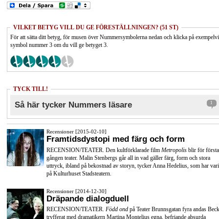
VILKET BETYG VILL DU GE FÖRESTÄLLNINGEN? (51 ST)
För att sätta ditt betyg, för musen över Nummersymbolerna nedan och klicka på exempelv
symbol nummer 3 om du vill ge betyget 3.
TYCK TILL!
Så här tycker Nummers läsare
1
Recensioner [2015-02-10]
Framtidsdystopi med färg och form
RECENSION/TEATER. Den kultförklarade film
Metropolis
blir för första
gången teater. Malin Stenbergs går all in vad gäller färg, form och stora
uttryck, ibland på bekostnad av storyn, tycker Anna Hedelius, som har vari
på Kulturhuset Stadsteatern.
Recensioner [2014-12-30]
Dräpande dialogduell
RECENSION/TEATER.
Född ond
på Teater Brunnsgatan fyra andas Beck
tryfferat med dramatikern Martina Montelius egna, befriande absurda