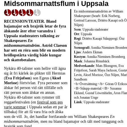
Midsommarnattsflum i Uppsala
En midsommarnattsdröm av William
Shakespeare (bearb: Erik Norberg,
Gertrud Larsson, Dritëro Kasapi och Ö
RECENSION/TEATER
. Bland
Nûjen)
bajamajor och brajrök letar de fyra
Scen
: Uppsala stadsteater
älskande åter efter varandra i
Ort
: Uppsala
Uppsala stadsteaters tolkning av
Regi
: Dritëro Kasapi Ståuppregi: Özz
Shakespeares
En
Nûjen
midsommarnattsdröm
.
Astrid Claeson
Scenografi
: Annika Nieminen Brombe
har sett en röra som blir en modern
Ljus
: Anders Ekman
bröllopstårta värdig både kungar
Kostym
: Annika Nieminen Bromberg
och skattebetalare.
Mask
: Johanna Rönnbäck
Medverkande
: Mats Blomgren, Eva
Nykära 40-talister som hellre vill ägna
Fritjofson, Sarah Maya Jackson, Gusta
sig åt fri kärlek än plikter till Hermias
Levin, Aksel Morisse, Özz Nûjen, Mar
(
Eva Fritjofson
) son Egeus (
Aksel
Sundbom
Morisse
) förtvivlan. Fyra personer som
<b>Översättning:</b> Göran O Erikss
älskar fel person vid rätt tillfälle och
<B>Ståupp-material:</B> Susanna
rätt person som älskar en annan.
Eklund, Gustaf Löwenhielm, Aron Fla
Nykära 40-talister som rymmer till
och Jonatan Unge
Länk
:
Uppsala stadsteater
reggaefestivalen (en
festival som ges
varje sommar
i Uppsala sedan ett par år
tillbaka) för att få vara fria och älska
som de vill. Jo, det handlar fortfarande om William Shakespeares
En
midsommarnattsdröm
, men nu bland bajamajor och tält med tunggung och
brajrök som fond.