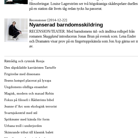
filosoferingar. Louise Lagerström ser två högoktaniga skådespelare dueller
på en station där livets tåg redan tycks ha passerat.
Recensioner [2014-12-22]
Nyanserad barndomsskildring
RECENSION/TEATER. Med barndomens tid- och ändlösa rollspel från
romanen
Skuggland
introduceras Jonas Brun på svensk scen. Lena Endre
och Dramaten visar prov på en fingertoppskänsla som Jon Asp gärna ser 
av.
Rättrådig och rytmisk Ronja
Den slipsklädde karriäristen Tartuffe
Frigörelse med dissonans
Ibsens lustspel placerat på lyxspa
Ungdomens olidliga ensamhet
Magisk, modern och maxad Robin
Fokus på filosofi i Rådströms bibel
Jeanne d’Arc som ekologisk terrorist
Svartsjukestrid med stil
Spökteater med känsla för form
Urbana troll i underjorden
Skimrande tribut till klassisk balett