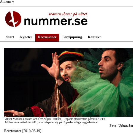
Annons
Start
Nyheter
Recensioner
Fördjupning
Kontakt
Aksel Morisse i dreads och Özz Nûjen i trikåer i Uppsala stadsteaters pårökta <I>En
Midsommarnattsdröm</I>, som utspelar sig på Uppsalas årliga reggaefestival
Foto: Urban Jö
Recensioner [2010-03-19]