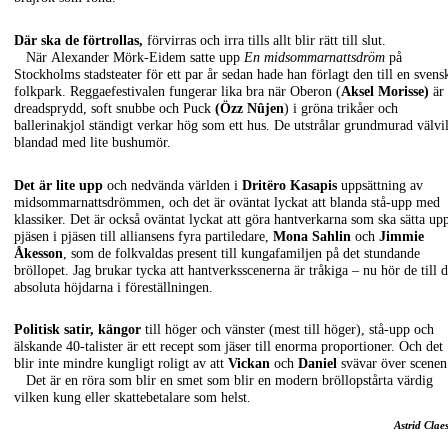
Där ska de förtrollas,
förvirras och irra tills allt blir rätt till slut.
När
Alexander Mörk-Eidem satte upp
En midsommarnattsdröm
på
Stockholms stadsteater för ett par år sedan hade han förlagt den till en svens
folkpark. Reggaefestivalen fungerar lika bra när Oberon (
Aksel Morisse)
är
dreadsprydd, soft snubbe och Puck
(Özz Nûjen
) i gröna trikåer och
ballerinakjol ständigt verkar hög som ett hus. De utstrålar grundmurad välvil
blandad med lite bushumör.
Det är lite upp
och nedvända världen i
Dritëro Kasapis
uppsättning av
midsommarnattsdrömmen, och det är oväntat lyckat att blanda stå-upp med
klassiker. Det är också oväntat lyckat att göra hantverkarna som ska sätta up
pjäsen i pjäsen till alliansens fyra partiledare,
Mona Sahlin
och
Jimmie
Åkesson
, som de folkvaldas present till kungafamiljen på det stundande
bröllopet. Jag brukar tycka att hantverksscenerna är tråkiga – nu hör de till 
absoluta höjdarna i föreställningen.
Politisk satir, kängor
till höger och vänster (mest till höger), stå-upp och
älskande 40-talister är ett recept som jäser till enorma proportioner. Och det
blir inte mindre kungligt roligt av att
Vickan
och
Daniel
svävar över scenen
Det är en röra som blir en smet som blir en modern bröllopstårta värdig
vilken kung eller skattebetalare som helst.
Astrid Clae