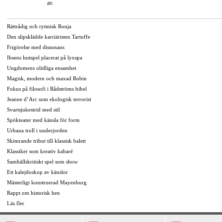
av.
Rättrådig och rytmisk Ronja
Den slipsklädde karriäristen Tartuffe
Frigörelse med dissonans
Ibsens lustspel placerat på lyxspa
Ungdomens olidliga ensamhet
Magisk, modern och maxad Robin
Fokus på filosofi i Rådströms bibel
Jeanne d’Arc som ekologisk terrorist
Svartsjukestrid med stil
Spökteater med känsla för form
Urbana troll i underjorden
Skimrande tribut till klassisk balett
Klassiker som kreativ kabaré
Samhällskritiskt spel som show
Ett kalejdoskop av känslor
Mästerligt konstruerad Mayenburg
Rappt om historisk hen
Läs fler