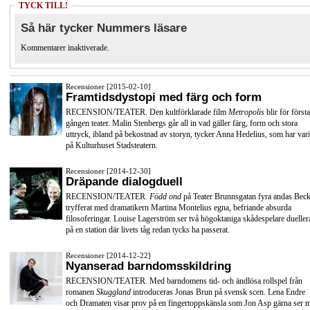
TYCK TILL!
Så här tycker Nummers läsare
Kommentarer inaktiverade.
Recensioner [2015-02-10]
Framtidsdystopi med färg och form
RECENSION/TEATER. Den kultförklarade film
Metropolis
blir för första
gången teater. Malin Stenbergs går all in vad gäller färg, form och stora
uttryck, ibland på bekostnad av storyn, tycker Anna Hedelius, som har vari
på Kulturhuset Stadsteatern.
Recensioner [2014-12-30]
Dräpande dialogduell
RECENSION/TEATER.
Född ond
på Teater Brunnsgatan fyra andas Beck
tryfferat med dramatikern Martina Montelius egna, befriande absurda
filosoferingar. Louise Lagerström ser två högoktaniga skådespelare dueller
på en station där livets tåg redan tycks ha passerat.
Recensioner [2014-12-22]
Nyanserad barndomsskildring
RECENSION/TEATER. Med barndomens tid- och ändlösa rollspel från
romanen
Skuggland
introduceras Jonas Brun på svensk scen. Lena Endre
och Dramaten visar prov på en fingertoppskänsla som Jon Asp gärna ser 