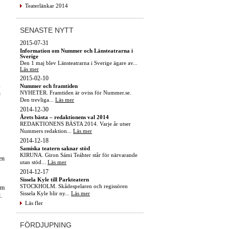
Teaterlänkar 2014
SENASTE NYTT
2015-07-31
Information om Nummer och Länsteatrarna i
Sverige
Den 1 maj blev Länsteatrarna i Sverige ägare av...
Läs mer
2015-02-10
,
Nummer och framtiden
NYHETER. Framtiden är oviss för Nummer.se.
n
Den trevliga...
Läs mer
2014-12-30
Årets bästa – redaktionens val 2014
REDAKTIONENS BÄSTA 2014. Varje år utser
Nummers redaktion...
Läs mer
2014-12-18
Samiska teatern saknar stöd
KIRUNA. Giron Sámi Teáhter står för närvarande
en
utan stöd...
Läs mer
2014-12-17
Sissela Kyle till Parkteatern
STOCKHOLM. Skådespelaren och regissören
om
Sissela Kyle blir ny...
Läs mer
.
Läs fler
FÖRDJUPNING