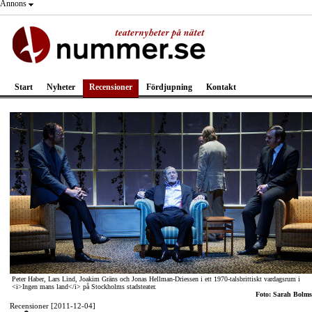
Annons
Start
Nyheter
Recensioner
Fördjupning
Kontakt
Peter Haber, Lars Lind, Joakim Gräns och Jonas Hellman-Driessen i ett 1970-talsbrittiskt vardagsrum i
<i>Ingen mans land</i> på Stockholms stadsteater.
Foto: Sarah Bolms
Recensioner [2011-12-04]