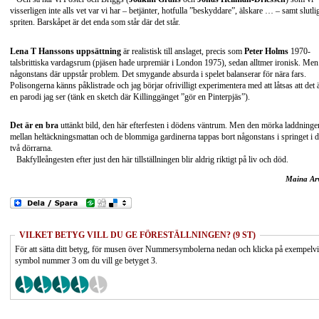
visserligen inte alls vet var vi har – betjänter, hotfulla ”beskyddare”, älskare … – samt slutli
spriten. Barskåpet är det enda som står där det står.
Lena T Hanssons uppsättning
är realistisk till anslaget, precis som
Peter Holms
1970-
talsbrittiska vardagsrum (pjäsen hade urpremiär i London 1975), sedan alltmer ironisk. Men
någonstans där uppstår problem. Det smygande absurda i spelet balanserar för nära fars.
Polisongerna känns påklistrade och jag börjar ofrivilligt experimentera med att låtsas att det 
en parodi jag ser (tänk en sketch där Killinggänget ”gör en Pinterpjäs”).
Det är en bra
uttänkt bild, den här efterfesten i dödens väntrum. Men den mörka laddninge
mellan heltäckningsmattan och de blommiga gardinerna tappas bort någonstans i springet i 
två dörrarna.
Bakfylleångesten efter just den här tillställningen blir aldrig riktigt på liv och död.
Maina Ar
VILKET BETYG VILL DU GE FÖRESTÄLLNINGEN? (9 ST)
För att sätta ditt betyg, för musen över Nummersymbolerna nedan och klicka på exempelv
symbol nummer 3 om du vill ge betyget 3.