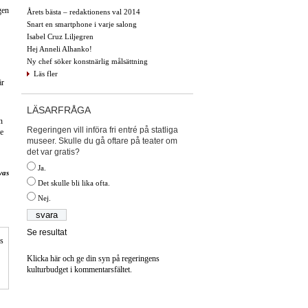
gen
Årets bästa – redaktionens val 2014
Snart en smartphone i varje salong
Isabel Cruz Liljegren
Hej Anneli Alhanko!
Ny chef söker konstnärlig målsättning
Läs fler
är
LÄSARFRÅGA
n
Regeringen vill införa fri entré på statliga
de
museer. Skulle du gå oftare på teater om
det var gratis?
Ja.
vas
Det skulle bli lika ofta.
Nej.
Se resultat
is
Klicka här och ge din syn på regeringens
kulturbudget i kommentarsfältet.