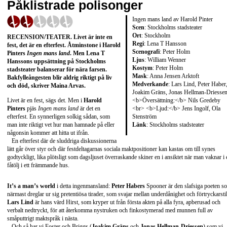
Påklistrade polisonger
Ingen mans land av Harold Pinter
Scen
: Stockholms stadsteater
Ort
: Stockholm
RECENSION/TEATER
. Livet är inte en
Regi
: Lena T Hansson
fest, det är en efterfest. Åtminstone i
Harold
Scenografi
: Peter Holm
Pinters
Ingen mans land
. Men
Lena T
Ljus
: William Wenner
Hanssons
uppsättning på Stockholms
Kostym
: Peter Holm
stadsteater balanserar för nära farsen.
Mask
: Anna Jensen Arktoft
Bakfylleångesten blir aldrig riktigt på liv
Medverkande
: Lars Lind, Peter Haber
och död, skriver
Maina Arvas
.
Joakim Gräns, Jonas Hellman-Driesse
<b>Översättning:</b> Nils Gredeby
Livet är en fest, sägs det. Men i
Harold
<br> <b>Ljud:</b> Jens Ingolf, Ola
Pinters
pjäs
Ingen mans land
är det en
Stenström
efterfest. En synnerligen solkig sådan, som
Länk
:
Stockholms stadsteater
man inte riktigt vet hur man hamnade på eller
någonsin kommer att hitta ut ifrån.
En efterfest där de sluddriga diskussionerna
lätt går över styr och där festdeltagarnas sociala maktpositioner kan kastas om till synes
godtyckligt, lika plötsligt som dagsljuset överraskande skiner en i ansiktet när man vaknar i 
fåtölj i ett främmande hus.
It’s a man’s world
i detta ingenmansland:
Peter Habers
Spooner är den slafsiga poeten s
närmast dreglar ur sig pretentiösa tirader, som svajar mellan underdånighet och förtryckarstil
Lars Lind
är hans värd Hirst, som kryper ut från första akten på alla fyra, apberusad och
verbalt nedtryckt, för att återkomma nystruken och finkostymerad med munnen full av
småputtrigt maktspråk i nästa.
Och så har vi Foster och Briggs (
Joakim Gräns
och
Jonas Hellman-Driessen
) som vi