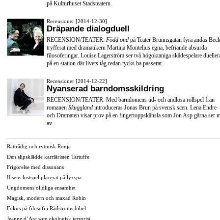
på Kulturhuset Stadsteatern.
Recensioner [2014-12-30]
Dräpande dialogduell
RECENSION/TEATER.
Född ond
på Teater Brunnsgatan fyra andas Beck
tryfferat med dramatikern Martina Montelius egna, befriande absurda
filosoferingar. Louise Lagerström ser två högoktaniga skådespelare dueller
på en station där livets tåg redan tycks ha passerat.
Recensioner [2014-12-22]
Nyanserad barndomsskildring
RECENSION/TEATER. Med barndomens tid- och ändlösa rollspel från
romanen
Skuggland
introduceras Jonas Brun på svensk scen. Lena Endre
och Dramaten visar prov på en fingertoppskänsla som Jon Asp gärna ser 
av.
Rättrådig och rytmisk Ronja
Den slipsklädde karriäristen Tartuffe
Frigörelse med dissonans
Ibsens lustspel placerat på lyxspa
Ungdomens olidliga ensamhet
Magisk, modern och maxad Robin
Fokus på filosofi i Rådströms bibel
Jeanne d’Arc som ekologisk terrorist