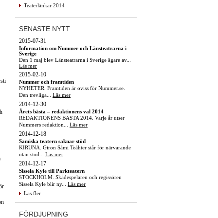
Teaterlänkar 2014
SENASTE NYTT
2015-07-31
Information om Nummer och Länsteatrarna i
Sverige
Den 1 maj blev Länsteatrarna i Sverige ägare av...
Läs mer
2015-02-10
sti
Nummer och framtiden
NYHETER. Framtiden är oviss för Nummer.se.
Den trevliga...
Läs mer
2014-12-30
Årets bästa – redaktionens val 2014
h
REDAKTIONENS BÄSTA 2014. Varje år utser
Nummers redaktion...
Läs mer
2014-12-18
Samiska teatern saknar stöd
KIRUNA. Giron Sámi Teáhter står för närvarande
utan stöd...
Läs mer
)
2014-12-17
Sissela Kyle till Parkteatern
STOCKHOLM. Skådespelaren och regissören
Sissela Kyle blir ny...
Läs mer
ör
Läs fler
on
FÖRDJUPNING