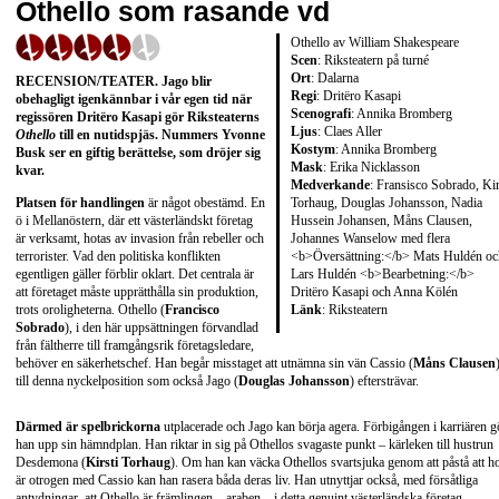
Othello som rasande vd
Othello av William Shakespeare
Scen
: Riksteatern på turné
Ort
: Dalarna
RECENSION/TEATER
. Jago blir
Regi
: Dritëro Kasapi
obehagligt igenkännbar i vår egen tid när
Scenografi
: Annika Bromberg
regissören
Dritëro Kasapi
gör Riksteaterns
Ljus
: Claes Aller
Othello
till en nutidspjäs. Nummers
Yvonne
Kostym
: Annika Bromberg
Busk
ser en giftig berättelse, som dröjer sig
Mask
: Erika Nicklasson
kvar.
Medverkande
: Fransisco Sobrado, Kir
Torhaug, Douglas Johansson, Nadia
Platsen för handlingen
är något obestämd. En
Hussein Johansen, Måns Clausen,
ö i Mellanöstern, där ett västerländskt företag
Johannes Wanselow med flera
är verksamt, hotas av invasion från rebeller och
<b>Översättning:</b> Mats Huldén oc
terrorister. Vad den politiska konflikten
Lars Huldén <b>Bearbetning:</b>
egentligen gäller förblir oklart. Det centrala är
Dritëro Kasapi och Anna Kölén
att företaget måste upprätthålla sin produktion,
Länk
:
Riksteatern
trots oroligheterna. Othello (
Francisco
Sobrado
), i den här uppsättningen förvandlad
från fältherre till framgångsrik företagsledare,
behöver en säkerhetschef. Han begår misstaget att utnämna sin vän Cassio (
Måns Clausen
till denna nyckelposition som också Jago (
Douglas Johansson
) eftersträvar.
Därmed är spelbrickorna
utplacerade och Jago kan börja agera. Förbigången i karriären g
han upp sin hämndplan. Han riktar in sig på Othellos svagaste punkt – kärleken till hustrun
Desdemona (
Kirsti Torhaug
). Om han kan väcka Othellos svartsjuka genom att påstå att h
är otrogen med Cassio kan han rasera båda deras liv. Han utnyttjar också, med försåtliga
antydningar, att Othello är främlingen – araben – i detta genuint västerländska företag.