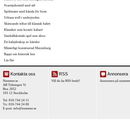
Svartsjukestrid med stil
Spökteater med känsla för form
Urbana troll i underjorden
Skimrande tribut till klassisk balett
Klassiker som kreativ kabaré
Samhällskritiskt spel som show
Ett kalejdoskop av känslor
Mästerligt konstruerad Mayenburg
Rappt om historisk hen
Läs fler
Kontakta oss
RSS
Annonsera
Nummer.se
Vill du ha RSS feeds?
Annonsera på nummer
AB Tidningen Vi
Box 2052
103 12 Stockholm
Tel: 010-744 24 11
Vx: 010-744 24 00
E-post:
info@nummer.se