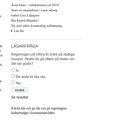
Årets bästa – redaktionens val 2014
Snart en smartphone i varje salong
Isabel Cruz Liljegren
n.
Hej Anneli Alhanko!
Ny chef söker konstnärlig målsättning
Läs fler
LÄSARFRÅGA
lo
o
Regeringen vill införa fri entré på statliga
os
museer. Skulle du gå oftare på teater om
det var gratis?
än
Ja.
Det skulle bli lika ofta.
a
Nej.
t
Se resultat
Klicka här och ge din syn på regeringens
kulturbudget i kommentarsfältet.