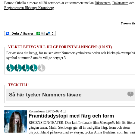
Fotnot: Othello turnerar till 30 orter och är ett samarbete mellan
Riksteatern
,
Dalateatern
och
Regionteatern Blekinge Kronoberg
.
Yvonne B
VILKET BETYG VILL DU GE FÖRESTÄLLNINGEN? (120 ST)
För att sätta ditt betyg, för musen över Nummersymbolerna nedan och klicka på exempelv
symbol nummer 3 om du vill ge betyget 3.
TYCK TILL!
Så här tycker Nummers läsare
1
Recensioner [2015-02-10]
Framtidsdystopi med färg och form
RECENSION/TEATER. Den kultförklarade film
Metropolis
blir för första
gången teater. Malin Stenbergs går all in vad gäller färg, form och stora
uttryck, ibland på bekostnad av storyn, tycker Anna Hedelius, som har vari