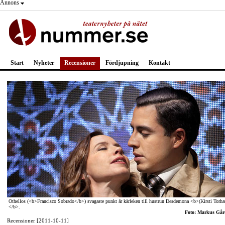
Annons
Start
Nyheter
Recensioner
Fördjupning
Kontakt
Othellos (<b>Francisco Sobrado</b>) svagaste punkt är kärleken till hustrun Desdemona <b>(Kirsti Torha
</b>.
Foto: Markus Går
Recensioner [2011-10-11]