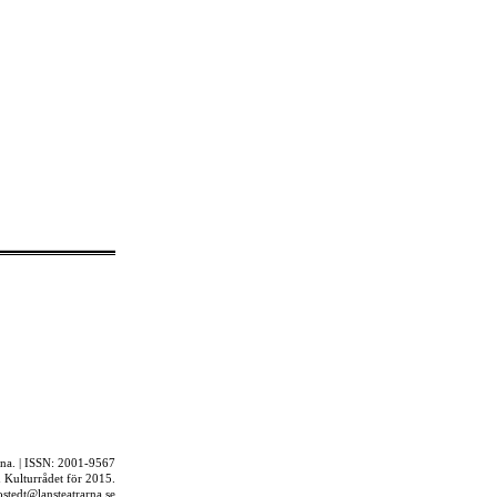
rna. | ISSN: 2001-9567
ån Kulturrådet för 2015.
jostedt@lansteatrarna.se