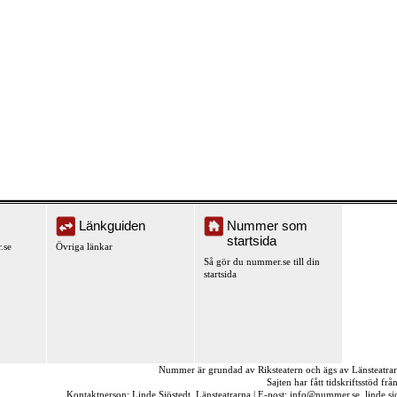
Länkguiden
Nummer som
startsida
.se
Övriga länkar
Så gör du nummer.se till din
startsida
Nummer är grundad av Riksteatern och ägs av Länsteatra
Sajten har fått tidskriftsstöd fr
Kontaktperson: Linde Sjöstedt, Länsteatrarna | E-post:
info@nummer.se
,
linde.s