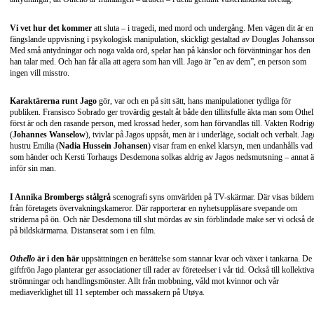
Vi vet hur det kommer
att sluta – i tragedi, med mord och undergång. Men vägen dit är en
fängslande uppvisning i psykologisk manipulation, skickligt gestaltad av Douglas Johansso
Med små antydningar och noga valda ord, spelar han på känslor och förväntningar hos den
han talar med. Och han får alla att agera som han vill. Jago är ”en av dem”, en person som
ingen vill misstro.
Karaktärerna runt Jago
gör, var och en på sitt sätt, hans manipulationer tydliga för
publiken. Fransisco Sobrado ger trovärdig gestalt åt både den tillitsfulle äkta man som Othel
först är och den rasande person, med krossad heder, som han förvandlas till. Vakten Rodrig
(
Johannes Wanselow
), tvivlar på Jagos uppsåt, men är i underläge, socialt och verbalt. Jag
hustru Emilia (
Nadia Hussein Johansen
) visar fram en enkel klarsyn, men undanhålls vad
som händer och Kersti Torhaugs Desdemona solkas aldrig av Jagos nedsmutsning – annat 
inför sin man.
I Annika Brombergs stålgrå
scenografi syns omvärlden på TV-skärmar. Där visas bildern
från företagets övervakningskameror. Där rapporterar en nyhetsuppläsare svepande om
striderna på ön. Och när Desdemona till slut mördas av sin förblindade make ser vi också de
på bildskärmarna. Distanserat som i en film.
Othello
är i den här
uppsättningen en berättelse som stannar kvar och växer i tankarna. De
giftfrön Jago planterar ger associationer till rader av företeelser i vår tid. Också till kollektiva
strömningar och handlingsmönster. Allt från mobbning, våld mot kvinnor och vår
mediaverklighet till 11 september och massakern på Utøya.