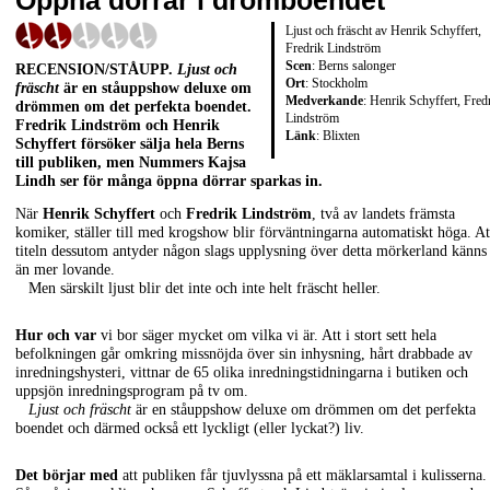
Öppna dörrar i drömboendet
Ljust och fräscht av Henrik Schyffert,
Fredrik Lindström
Scen
: Berns salonger
RECENSION/STÅUPP
.
Ljust och
Ort
: Stockholm
fräscht
är en ståuppshow deluxe om
Medverkande
: Henrik Schyffert, Fred
drömmen om det perfekta boendet.
Lindström
Fredrik Lindström
och
Henrik
Länk
:
Blixten
Schyffert
försöker sälja hela Berns
till publiken, men Nummers
Kajsa
Lindh
ser för många öppna dörrar sparkas in.
När
Henrik Schyffert
och
Fredrik Lindström
, två av landets främsta
komiker, ställer till med krogshow blir förväntningarna automatiskt höga. At
titeln dessutom antyder någon slags upplysning över detta mörkerland känns
än mer lovande.
Men särskilt ljust blir det inte och inte helt fräscht heller.
Hur och var
vi bor säger mycket om vilka vi är. Att i stort sett hela
befolkningen går omkring missnöjda över sin inhysning, hårt drabbade av
inredningshysteri, vittnar de 65 olika inredningstidningarna i butiken och
uppsjön inredningsprogram på tv om.
Ljust och fräscht
är en ståuppshow deluxe om drömmen om det perfekta
boendet och därmed också ett lyckligt (eller lyckat?) liv.
Det börjar med
att publiken får tjuvlyssna på ett mäklarsamtal i kulisserna.