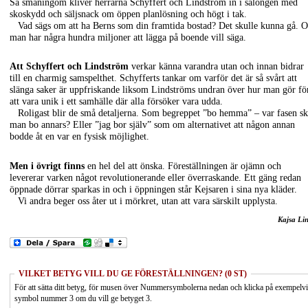
Så småningom kliver herrarna Schyffert och Lindström in i salongen med
skoskydd och säljsnack om öppen planlösning och högt i tak.
Vad sägs om att ha Berns som din framtida bostad? Det skulle kunna gå. 
man har några hundra miljoner att lägga på boende vill säga.
Att Schyffert och Lindström
verkar känna varandra utan och innan bidrar
till en charmig samspelthet. Schyfferts tankar om varför det är så svårt att
slänga saker är uppfriskande liksom Lindströms undran över hur man gör fö
att vara unik i ett samhälle där alla försöker vara udda.
Roligast blir de små detaljerna. Som begreppet ”bo hemma” – var fasen sk
man bo annars? Eller ”jag bor själv” som om alternativet att någon annan
bodde åt en var en fysisk möjlighet.
Men i övrigt finns
en hel del att önska. Föreställningen är ojämn och
levererar varken något revolutionerande eller överraskande. Ett gäng redan
öppnade dörrar sparkas in och i öppningen står Kejsaren i sina nya kläder.
Vi andra beger oss åter ut i mörkret, utan att vara särskilt upplysta.
Kajsa Li
VILKET BETYG VILL DU GE FÖRESTÄLLNINGEN? (0 ST)
För att sätta ditt betyg, för musen över Nummersymbolerna nedan och klicka på exempelv
symbol nummer 3 om du vill ge betyget 3.