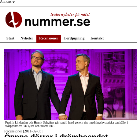
Annons
Start
Nyheter
Recensioner
Fördjupning
Kontakt
Fredrik Lindström och Henrik Schyffert går hand i hand genom det inredningshysteriska samhället i
ståuppshowen <i>Ljust och fräscht</i>.
Recensioner [2011-02-03]