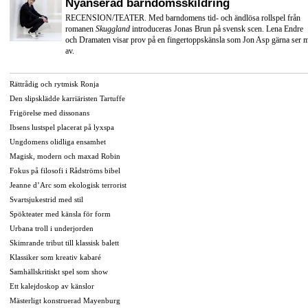
Nyanserad barndomsskildring
RECENSION/TEATER. Med barndomens tid- och ändlösa rollspel från
romanen
Skuggland
introduceras Jonas Brun på svensk scen. Lena Endre
och Dramaten visar prov på en fingertoppskänsla som Jon Asp gärna ser 
av.
Rättrådig och rytmisk Ronja
Den slipsklädde karriäristen Tartuffe
Frigörelse med dissonans
Ibsens lustspel placerat på lyxspa
Ungdomens olidliga ensamhet
Magisk, modern och maxad Robin
Fokus på filosofi i Rådströms bibel
Jeanne d’Arc som ekologisk terrorist
Svartsjukestrid med stil
Spökteater med känsla för form
Urbana troll i underjorden
Skimrande tribut till klassisk balett
Klassiker som kreativ kabaré
Samhällskritiskt spel som show
Ett kalejdoskop av känslor
Mästerligt konstruerad Mayenburg