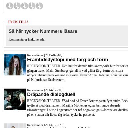
TYCK TILL!
Så här tycker Nummers läsare
Kommentarer inaktiverade.
Recensioner [2015-02-10]
Framtidsdystopi med färg och form
RECENSION/TEATER. Den kultförklarade film
Metropolis
blir för första
gången teater. Malin Stenbergs går all in vad gäller färg, form och stora
uttryck, ibland på bekostnad av storyn, tycker Anna Hedelius, som har vari
på Kulturhuset Stadsteatern.
Recensioner [2014-12-30]
Dräpande dialogduell
RECENSION/TEATER.
Född ond
på Teater Brunnsgatan fyra andas Beck
tryfferat med dramatikern Martina Montelius egna, befriande absurda
filosoferingar. Louise Lagerström ser två högoktaniga skådespelare dueller
på en station där livets tåg redan tycks ha passerat.
Recensioner [2014-12-22]