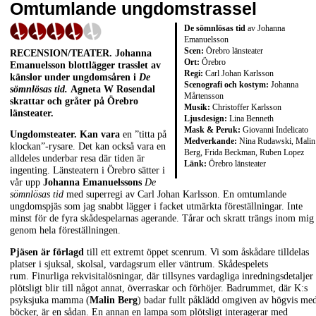
Omtumlande ungdomstrassel
De sömnlösas tid
av Johanna
Emanuelsson
Scen:
Örebro länsteater
RECENSION/TEATER. Johanna
Ort:
Örebro
Emanuelsson blottlägger trasslet av
Regi:
Carl Johan Karlsson
känslor under ungdomsåren i
De
Scenografi och kostym:
Johanna
sömnlösas tid.
Agneta W Rosendal
Mårtensson
skrattar och gråter på Örebro
Musik:
Christoffer Karlsson
länsteater.
Ljusdesign:
Lina Benneth
Mask & Peruk:
Giovanni Indelicato
Ungdomsteater. Kan vara
en ”titta på
Medverkande:
Nina Rudawski, Malin
klockan”-rysare. Det kan också vara en
Berg, Frida Beckman, Ruben Lopez
alldeles underbar resa där tiden är
Länk:
Örebro länsteater
ingenting. Länsteatern i Örebro sätter i
vår upp
Johanna Emanuelssons
De
sömnlösas tid
med superregi av Carl Johan Karlsson. En omtumlande
ungdomspjäs som jag snabbt lägger i facket utmärkta föreställningar. Inte
minst för de fyra skådespelarnas agerande. Tårar och skratt trängs inom mig
genom hela föreställningen.
Pjäsen är förlagd
till ett extremt öppet scenrum. Vi som åskådare tilldelas
platser i sjuksal, skolsal, vardagsrum eller väntrum. Skådespelets
rum. Finurliga rekvisitalösningar, där tillsynes vardagliga inredningsdetaljer
plötsligt blir till något annat, överraskar och förhöjer. Badrummet, där K:s
psyksjuka mamma (
Malin Berg
) badar fullt påklädd omgiven av högvis me
böcker, är en sådan. En annan en lampa som plötsligt interagerar med