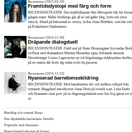
Recensioner [2015-02-10]
Framtidsdystopi med färg och form
RECENSION/TEATER. Den kultförklarade film
Metropolis
blir för första
gången teater. Malin Stenbergs går all in vad gäller färg, form och stora
uttryck, ibland på bekostnad av storyn, tycker Anna Hedelius, som har vari
på Kulturhuset Stadsteatern.
Recensioner [2014-12-30]
Dräpande dialogduell
RECENSION/TEATER.
Född ond
på Teater Brunnsgatan fyra andas Beck
tryfferat med dramatikern Martina Montelius egna, befriande absurda
filosoferingar. Louise Lagerström ser två högoktaniga skådespelare dueller
på en station där livets tåg redan tycks ha passerat.
Recensioner [2014-12-22]
Nyanserad barndomsskildring
RECENSION/TEATER. Med barndomens tid- och ändlösa rollspel från
romanen
Skuggland
introduceras Jonas Brun på svensk scen. Lena Endre
och Dramaten visar prov på en fingertoppskänsla som Jon Asp gärna ser 
av.
Rättrådig och rytmisk Ronja
Den slipsklädde karriäristen Tartuffe
Frigörelse med dissonans
Ibsens lustspel placerat på lyxspa