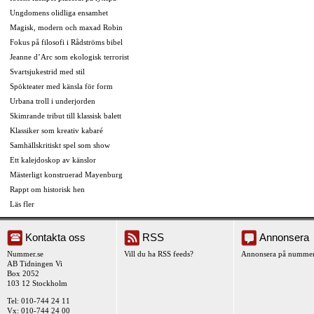
Ungdomens olidliga ensamhet
Magisk, modern och maxad Robin
Fokus på filosofi i Rådströms bibel
Jeanne d’Arc som ekologisk terrorist
Svartsjukestrid med stil
Spökteater med känsla för form
Urbana troll i underjorden
Skimrande tribut till klassisk balett
Klassiker som kreativ kabaré
Samhällskritiskt spel som show
Ett kalejdoskop av känslor
Mästerligt konstruerad Mayenburg
Rappt om historisk hen
Läs fler
Kontakta oss
RSS
Annonsera
Nummer.se
Vill du ha RSS feeds?
Annonsera på nummer
AB Tidningen Vi
Box 2052
103 12 Stockholm
Tel: 010-744 24 11
Vx: 010-744 24 00