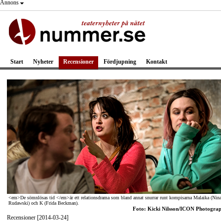
Annons
Start
Nyheter
Recensioner
Fördjupning
Kontakt
<em>De sömnlösas tid </em>är ett relationsdrama som bland annat snurrar runt kompisarna Malaika (Nin
Rudawski) och K (Frida Beckman).
Foto: Kicki Nilsson/ICON Photogra
Recensioner [2014-03-24]