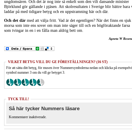
ungdomsåren. Och det är nog inte så enkelt som den vilt dansande minister
Björklund gör gällande i pjäsen. Att skolresultaten i Sverige blir bättre bara 
laddar på med tidigare betyg och en uppstramning här och där.
Och det där
med att välja fritt. Vad är det egentligen? När det finns en sjuk
morsa som inte ens sover om man inte säger till och en bögföraktande farsa
som tvingar in en i en fålla man aldrig bett om.
Agneta W Rosen
VILKET BETYG VILL DU GE FÖRESTÄLLNINGEN? (16 ST)
För att sätta ditt betyg, för musen över Nummersymbolerna nedan och klicka på exempelv
symbol nummer 3 om du vill ge betyget 3.
TYCK TILL!
Så här tycker Nummers läsare
Kommentarer inaktiverade.