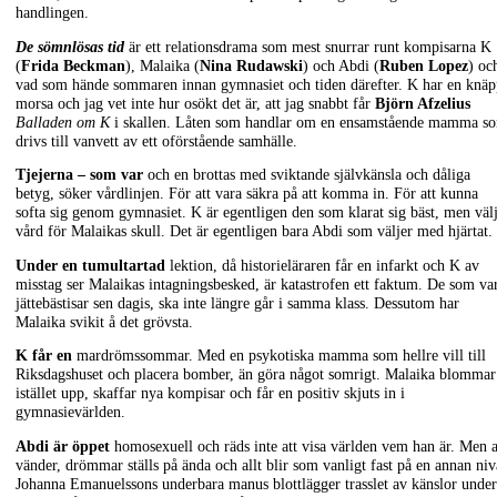
handlingen.
De sömnlösas tid
är ett relationsdrama som mest snurrar runt kompisarna K
(
Frida Beckman
), Malaika (
Nina Rudawski
) och Abdi (
Ruben Lopez
) oc
vad som hände sommaren innan gymnasiet och tiden därefter. K har en knäp
morsa och jag vet inte hur osökt det är, att jag snabbt får
Björn Afzelius
Balladen om K
i skallen. Låten som handlar om en ensamstående mamma s
drivs till vanvett av ett oförstående samhälle.
Tjejerna – som var
och en brottas med sviktande självkänsla och dåliga
betyg, söker vårdlinjen. För att vara säkra på att komma in. För att kunna
softa sig genom gymnasiet. K är egentligen den som klarat sig bäst, men väl
vård för Malaikas skull. Det är egentligen bara Abdi som väljer med hjärtat.
Under en tumultartad
lektion, då historieläraren får en infarkt och K av
misstag ser Malaikas intagningsbesked, är katastrofen ett faktum. De som var
jättebästisar sen dagis, ska inte längre går i samma klass. Dessutom har
Malaika svikit å det grövsta.
K får en
mardrömssommar. Med en psykotiska mamma som hellre vill till
Riksdagshuset och placera bomber, än göra något somrigt. Malaika blommar
istället upp, skaffar nya kompisar och får en positiv skjuts in i
gymnasievärlden.
Abdi är öppet
homosexuell och räds inte att visa världen vem han är. Men a
vänder, drömmar ställs på ända och allt blir som vanligt fast på en annan niv
Johanna Emanuelssons underbara manus blottlägger trasslet av känslor under