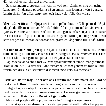
där var och en har sitt eget universum.
Så småningom grupperar man om till vad som påminner mig om galna
kentaurer. En dansare på axlarna på en annan, som lommar i väg i gungig,
knasig skritt. Jag gillar strukturen och hade velat följa den vidare.
Men istället för
att fördjupa det initiala språket brassar Celis på med idé på
idé på idé tills man storkar. Mitt definitiva ”fed up moment” är när scenen
fylls av en störtskur kulörta små bollar, som genast måste sopas undan. Jaha?
Det var för att få plats med en monstruös, genomskinlig ballong? Som liks
bara hänger där, medan det dansas och pratas en lång stund till? Ridå. Suck.
Att norske Jo Strømgren
lyckas fylla sin akt med en fullträff känns dessu
som en riktig nitlott för Celis. Och för Strømgren. Hans
Utkanten
är det bäs
han har fått ur sin geniala hjärna, och en ynka akt är för snålt!
Jag hade velat ha ännu mer av hans speakerkommenterade, mångbottnade
krönika om det lilla svenska 1900-talssamhället som genom ett mirakel blir
frälsta och dras in ett sekteristiskt virrvarr med katolska förtecken.
Estetiken är lite Roy Andersson
och
Gunilla Heilborn
möter
Jan Lööf
o
Federico Fellini
. Filmade, svartvita inslag smälter in i den iscensatta
verkligheten, som utspelar sig ömsom på scen ömsom i de små hus med stor
skyltfönster till rutor som omger densamma. De koreograferade inslagen för
tankarna till
Mats Ek
och
Birgitta Egerbladh
.
Men mest präglas alltihop givetvis av Jo Strømgrens eget unika
konstnärskap, och av dansarna i Göteborgsoperans balett. Sällan har jag sett