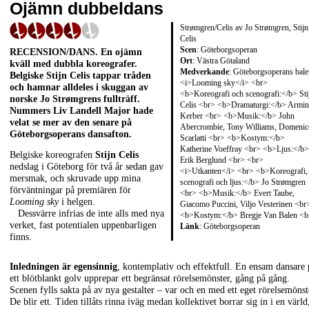
Ojämn dubbeldans
Strømgren/Celis av Jo Strømgren, Stijn
Celis
Scen
: Göteborgsoperan
RECENSION/DANS
. En ojämn
Ort
: Västra Götaland
kväll med dubbla koreografer.
Medverkande
: Göteborgsoperans bale
Belgiske
Stijn Celis
tappar tråden
<i>Looming sky</i> <br>
och hamnar alldeles i skuggan av
<b>Koreografi och scenografi:</b> Sti
norske
Jo Strømgrens
fullträff.
Celis <br> <b>Dramaturgi:</b> Armin
Nummers
Liv Landell Major
hade
Kerber <br> <b>Musik:</b> John
velat se mer av den senare på
Abercrombie, Tony Williams, Domenic
Göteborgsoperans dansafton.
Scarlatti <br> <b>Kostym:</b>
Katherine Voeffray <br> <b>Ljus:</b>
Belgiske koreografen
Stijn Celis
Erik Berglund <br> <br>
nedslag i Göteborg för två år sedan gav
<i>Utkanten</i> <br> <b>Koreografi,
mersmak, och skruvade upp mina
scenografi och ljus:</b> Jo Strømgren
förväntningar på premiären för
<br> <b>Musik:</b> Evert Taube,
Looming sky
i helgen.
Giacomo Puccini, Viljo Vesterinen <br
Dessvärre infrias de inte alls med nya
<b>Kostym:</b> Bregje Van Balen <b
verket, fast potentialen uppenbarligen
Länk
:
Göteborgsoperan
finns.
Inledningen är egensinnig
, kontemplativ och effektfull. En ensam dansare 
ett blötblankt golv upprepar ett begränsat rörelsemönster, gång på gång.
Scenen fylls sakta på av nya gestalter – var och en med ett eget rörelsemönst
De blir ett. Tiden tillåts rinna iväg medan kollektivet borrar sig in i en värld