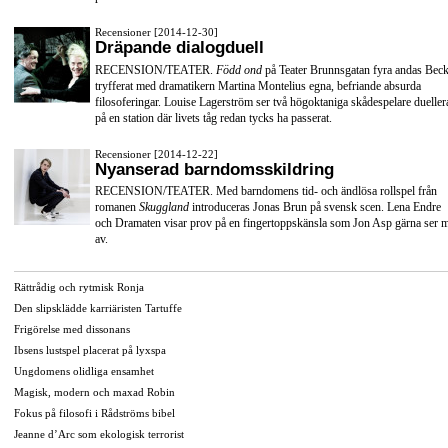
Recensioner [2014-12-30]
Dräpande dialogduell
RECENSION/TEATER.
Född ond
på Teater Brunnsgatan fyra andas Beck
tryfferat med dramatikern Martina Montelius egna, befriande absurda
filosoferingar. Louise Lagerström ser två högoktaniga skådespelare dueller
på en station där livets tåg redan tycks ha passerat.
Recensioner [2014-12-22]
Nyanserad barndomsskildring
RECENSION/TEATER. Med barndomens tid- och ändlösa rollspel från
romanen
Skuggland
introduceras Jonas Brun på svensk scen. Lena Endre
och Dramaten visar prov på en fingertoppskänsla som Jon Asp gärna ser 
av.
Rättrådig och rytmisk Ronja
Den slipsklädde karriäristen Tartuffe
Frigörelse med dissonans
Ibsens lustspel placerat på lyxspa
Ungdomens olidliga ensamhet
Magisk, modern och maxad Robin
Fokus på filosofi i Rådströms bibel
Jeanne d’Arc som ekologisk terrorist