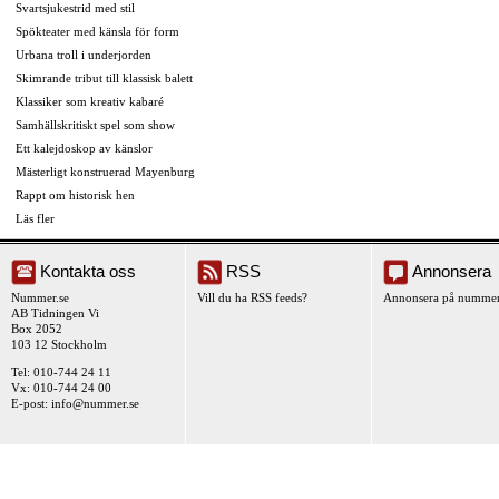
Svartsjukestrid med stil
Spökteater med känsla för form
Urbana troll i underjorden
Skimrande tribut till klassisk balett
Klassiker som kreativ kabaré
Samhällskritiskt spel som show
Ett kalejdoskop av känslor
Mästerligt konstruerad Mayenburg
Rappt om historisk hen
Läs fler
Kontakta oss
RSS
Annonsera
Nummer.se
Vill du ha RSS feeds?
Annonsera på nummer
AB Tidningen Vi
Box 2052
103 12 Stockholm
Tel: 010-744 24 11
Vx: 010-744 24 00
E-post:
info@nummer.se