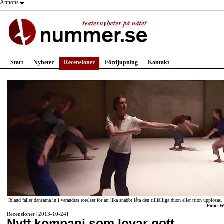
Annons
Start
Nyheter
Recensioner
Fördjupning
Kontakt
Ibland faller dansarna in i varandras rörelser för att lika snabbt låta den tillfälliga duon eller trion upplösas.
Foto: W
Recensioner [2013-10-24]
Nytt kompani som lovar gott