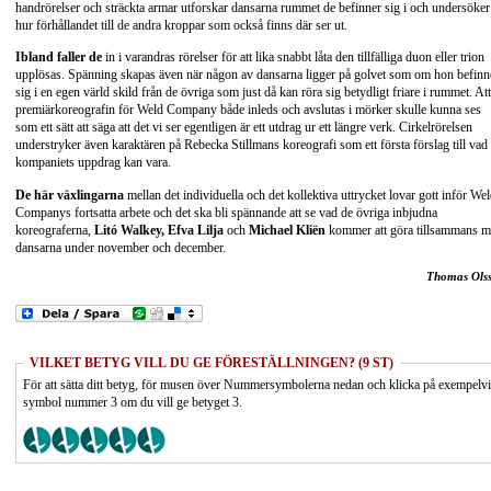
handrörelser och sträckta armar utforskar dansarna rummet de befinner sig i och undersöker
hur förhållandet till de andra kroppar som också finns där ser ut.
Ibland faller de
in i varandras rörelser för att lika snabbt låta den tillfälliga duon eller trion
upplösas. Spänning skapas även när någon av dansarna ligger på golvet som om hon befinn
sig i en egen värld skild från de övriga som just då kan röra sig betydligt friare i rummet. Att
premiärkoreografin för Weld Company både inleds och avslutas i mörker skulle kunna ses
som ett sätt att säga att det vi ser egentligen är ett utdrag ur ett längre verk. Cirkelrörelsen
understryker även karaktären på Rebecka Stillmans koreografi som ett första förslag till vad
kompaniets uppdrag kan vara.
De här växlingarna
mellan det individuella och det kollektiva uttrycket lovar gott inför We
Companys fortsatta arbete och det ska bli spännande att se vad de övriga inbjudna
koreograferna,
Litó Walkey, Efva Lilja
och
Michael Kliën
kommer att göra tillsammans 
dansarna under november och december.
Thomas Ols
VILKET BETYG VILL DU GE FÖRESTÄLLNINGEN? (9 ST)
För att sätta ditt betyg, för musen över Nummersymbolerna nedan och klicka på exempelv
symbol nummer 3 om du vill ge betyget 3.