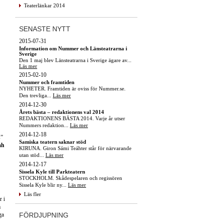
Teaterlänkar 2014
SENASTE NYTT
2015-07-31
Information om Nummer och Länsteatrarna i
Sverige
Den 1 maj blev Länsteatrarna i Sverige ägare av...
Läs mer
2015-02-10
Nummer och framtiden
NYHETER. Framtiden är oviss för Nummer.se.
Den trevliga...
Läs mer
2014-12-30
Årets bästa – redaktionens val 2014
REDAKTIONENS BÄSTA 2014. Varje år utser
Nummers redaktion...
Läs mer
2014-12-18
s”
Samiska teatern saknar stöd
ah
KIRUNA. Giron Sámi Teáhter står för närvarande
utan stöd...
Läs mer
2014-12-17
Sissela Kyle till Parkteatern
STOCKHOLM. Skådespelaren och regissören
Sissela Kyle blir ny...
Läs mer
Läs fler
r i
m
FÖRDJUPNING
ga