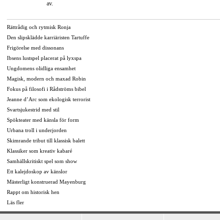
av.
Rättrådig och rytmisk Ronja
Den slipsklädde karriäristen Tartuffe
Frigörelse med dissonans
Ibsens lustspel placerat på lyxspa
Ungdomens olidliga ensamhet
Magisk, modern och maxad Robin
Fokus på filosofi i Rådströms bibel
Jeanne d’Arc som ekologisk terrorist
Svartsjukestrid med stil
Spökteater med känsla för form
Urbana troll i underjorden
Skimrande tribut till klassisk balett
Klassiker som kreativ kabaré
Samhällskritiskt spel som show
Ett kalejdoskop av känslor
Mästerligt konstruerad Mayenburg
Rappt om historisk hen
Läs fler