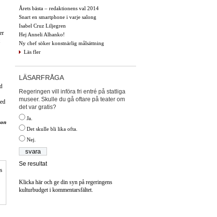
Årets bästa – redaktionens val 2014
Snart en smartphone i varje salong
Isabel Cruz Liljegren
er
Hej Anneli Alhanko!
Ny chef söker konstnärlig målsättning
Läs fler
LÄSARFRÅGA
ld
Regeringen vill införa fri entré på statliga
museer. Skulle du gå oftare på teater om
med
det var gratis?
Ja.
son
Det skulle bli lika ofta.
Nej.
Se resultat
is
Klicka här och ge din syn på regeringens
kulturbudget i kommentarsfältet.