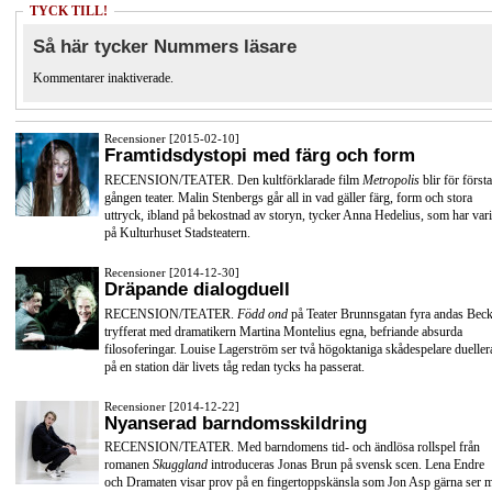
TYCK TILL!
Så här tycker Nummers läsare
Kommentarer inaktiverade.
Recensioner [2015-02-10]
Framtidsdystopi med färg och form
RECENSION/TEATER. Den kultförklarade film
Metropolis
blir för första
gången teater. Malin Stenbergs går all in vad gäller färg, form och stora
uttryck, ibland på bekostnad av storyn, tycker Anna Hedelius, som har vari
på Kulturhuset Stadsteatern.
Recensioner [2014-12-30]
Dräpande dialogduell
RECENSION/TEATER.
Född ond
på Teater Brunnsgatan fyra andas Beck
tryfferat med dramatikern Martina Montelius egna, befriande absurda
filosoferingar. Louise Lagerström ser två högoktaniga skådespelare dueller
på en station där livets tåg redan tycks ha passerat.
Recensioner [2014-12-22]
Nyanserad barndomsskildring
RECENSION/TEATER. Med barndomens tid- och ändlösa rollspel från
romanen
Skuggland
introduceras Jonas Brun på svensk scen. Lena Endre
och Dramaten visar prov på en fingertoppskänsla som Jon Asp gärna ser 