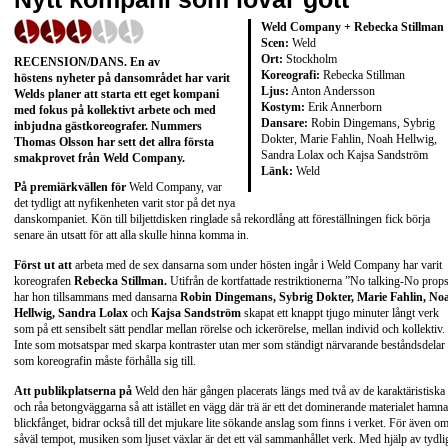
Weld Company + Rebecka Stillman
Scen:
Weld
Ort:
Stockholm
RECENSION/DANS. En av
Koreografi:
Rebecka Stillman
höstens nyheter på dansområdet har varit
Ljus:
Anton Andersson
Welds planer att starta ett eget kompani
Kostym:
Erik Annerborn
med fokus på kollektivt arbete och med
Dansare:
Robin Dingemans, Sybrig
inbjudna gästkoreografer. Nummers
Dokter, Marie Fahlin, Noah Hellwig,
Thomas Olsson har sett det allra första
Sandra Lolax och Kajsa Sandström
smakprovet från Weld Company.
Länk:
Weld
På premiärkvällen för
Weld Company, var
det tydligt att nyfikenheten varit stor på det nya
danskompaniet. Kön till biljettdisken ringlade så rekordlång att föreställningen fick börja
senare än utsatt för att alla skulle hinna komma in.
Först ut att
arbeta med de sex dansarna som under hösten ingår i Weld Company har varit
koreografen
Rebecka Stillman.
Utifrån de kortfattade restriktionerna ”No talking-No prop
har hon tillsammans med dansarna
Robin Dingemans, Sybrig Dokter, Marie Fahlin, No
Hellwig, Sandra Lolax
och
Kajsa Sandström
skapat ett knappt tjugo minuter långt verk
som på ett sensibelt sätt pendlar mellan rörelse och ickerörelse, mellan individ och kollektiv.
Inte som motsatspar med skarpa kontraster utan mer som ständigt närvarande beståndsdelar
som koreografin måste förhålla sig till.
Att publikplatserna på
Weld den här gången placerats längs med två av de karaktäristiska
och råa betongväggarna så att istället en vägg där trä är ett det dominerande materialet hamna
blickfånget, bidrar också till det mjukare lite sökande anslag som finns i verket. För även o
såväl tempot, musiken som ljuset växlar är det ett väl sammanhållet verk. Med hjälp av tydli