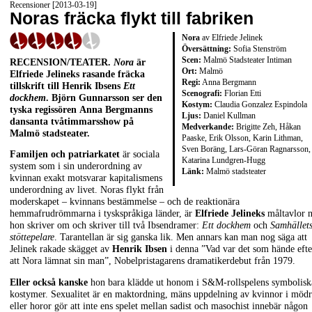
Recensioner [2013-03-19]
Noras fräcka flykt till fabriken
Nora
av Elfriede Jelinek
Översättning:
Sofia Stenström
Scen:
Malmö Stadsteater Intiman
RECENSION/TEATER.
Nora
är
Ort:
Malmö
Elfriede Jelineks rasande fräcka
Regi:
Anna Bergmann
tillskrift till Henrik Ibsens
Ett
Scenografi:
Florian Etti
dockhem
. Björn Gunnarsson ser den
Kostym:
Claudia Gonzalez Espindola
tyska regissören Anna Bergmanns
Ljus:
Daniel Kullman
dansanta tvåtimmarsshow på
Medverkande:
Brigitte Zeh, Håkan
Malmö stadsteater.
Paaske, Erik Olsson, Karin Lithman,
Sven Boräng, Lars-Göran Ragnarsson,
Familjen och patriarkatet
är sociala
Katarina Lundgren-Hugg
system som i sin underordning av
Länk:
Malmö stadsteater
kvinnan exakt motsvarar kapitalismens
underordning av livet. Noras flykt från
moderskapet – kvinnans bestämmelse – och de reaktionära
hemmafrudrömmarna i tyskspråkiga länder, är
Elfriede Jelineks
måltavlor 
hon skriver om och skriver till två Ibsendramer:
Ett dockhem
och
Samhället
stöttepelare
. Tarantellan är sig ganska lik. Men annars kan man nog säga att
Jelinek rakade skägget av
Henrik Ibsen
i denna ”Vad var det som hände efte
att Nora lämnat sin man”, Nobelpristagarens dramatikerdebut från 1979.
Eller också kanske
hon bara klädde ut honom i S&M-rollspelens symbolisk
kostymer. Sexualitet är en maktordning, mäns uppdelning av kvinnor i mödr
eller horor gör att inte ens spelet mellan sadist och masochist innebär någon