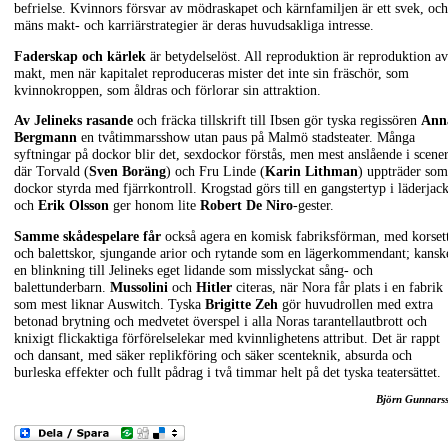
befrielse. Kvinnors försvar av mödraskapet och kärnfamiljen är ett svek, och
mäns makt- och karriärstrategier är deras huvudsakliga intresse.
Faderskap och kärlek
är betydelselöst. All reproduktion är reproduktion av
makt, men när kapitalet reproduceras mister det inte sin fräschör, som
kvinnokroppen, som åldras och förlorar sin attraktion.
Av Jelineks rasande
och fräcka tillskrift till Ibsen gör tyska regissören
Ann
Bergmann
en tvåtimmarsshow utan paus på Malmö stadsteater. Många
syftningar på dockor blir det, sexdockor förstås, men mest anslående i scene
där Torvald (
Sven Boräng
) och Fru Linde (
Karin Lithman
) uppträder som
dockor styrda med fjärrkontroll. Krogstad görs till en gangstertyp i läderjack
och
Erik Olsson
ger honom lite
Robert De Niro
-gester.
Samme skådespelare får
också agera en komisk fabriksförman, med korset
och balettskor, sjungande arior och rytande som en lägerkommendant; kansk
en blinkning till Jelineks eget lidande som misslyckat sång- och
balettunderbarn.
Mussolini
och
Hitler
citeras, när Nora får plats i en fabrik
som mest liknar Auswitch. Tyska
Brigitte Zeh
gör huvudrollen med extra
betonad brytning och medvetet överspel i alla Noras tarantellautbrott och
knixigt flickaktiga förförelselekar med kvinnlighetens attribut. Det är rappt
och dansant, med säker replikföring och säker scenteknik, absurda och
burleska effekter och fullt pådrag i två timmar helt på det tyska teatersättet.
Björn Gunnars