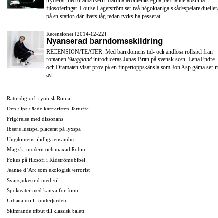
tryfferat med dramatikern Martina Montelius egna, befriande absurda
filosoferingar. Louise Lagerström ser två högoktaniga skådespelare dueller
på en station där livets tåg redan tycks ha passerat.
Recensioner [2014-12-22]
Nyanserad barndomsskildring
RECENSION/TEATER. Med barndomens tid- och ändlösa rollspel från
romanen
Skuggland
introduceras Jonas Brun på svensk scen. Lena Endre
och Dramaten visar prov på en fingertoppskänsla som Jon Asp gärna ser 
av.
Rättrådig och rytmisk Ronja
Den slipsklädde karriäristen Tartuffe
Frigörelse med dissonans
Ibsens lustspel placerat på lyxspa
Ungdomens olidliga ensamhet
Magisk, modern och maxad Robin
Fokus på filosofi i Rådströms bibel
Jeanne d’Arc som ekologisk terrorist
Svartsjukestrid med stil
Spökteater med känsla för form
Urbana troll i underjorden
Skimrande tribut till klassisk balett