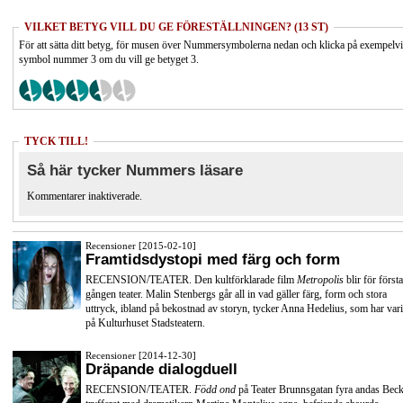
VILKET BETYG VILL DU GE FÖRESTÄLLNINGEN? (13 ST)
För att sätta ditt betyg, för musen över Nummersymbolerna nedan och klicka på exempelv
symbol nummer 3 om du vill ge betyget 3.
TYCK TILL!
Så här tycker Nummers läsare
Kommentarer inaktiverade.
Recensioner [2015-02-10]
Framtidsdystopi med färg och form
RECENSION/TEATER. Den kultförklarade film
Metropolis
blir för första
gången teater. Malin Stenbergs går all in vad gäller färg, form och stora
uttryck, ibland på bekostnad av storyn, tycker Anna Hedelius, som har vari
på Kulturhuset Stadsteatern.
Recensioner [2014-12-30]
Dräpande dialogduell
RECENSION/TEATER.
Född ond
på Teater Brunnsgatan fyra andas Beck