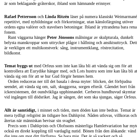
är som beklagande gråterskor, ibland som hämnande erinnyer.
Rafael Pettersson
och
Linda Ritzén
läser på numera klassiskt Weimarmané
repetitivt, med nybildningar och förkortningar, utan känslofärgning utöver
ordens egna valörer och stavelsers betoningar. Ibland är yttrandena bara rena
fonem.
Runt väggarna hänger
Peter Jönssons
målningar av skulpturala, dunkelt
belysta manskroppar som uttrycker plågor i hållning och ansiktsuttryck. Det
är verkligen ett multikonstverk: sång, instrumentklang, röstrecitation,
bildkonst.
Temat byggs ut
med Orfeus som inte kan låta bli att vända sig om för att
kontrollera att Eurydike hänger med, och Lots hustru som inte kan låta bli at
vända sig om för att se hur Gud förgör hennes hem.
Orden reduceras ner till det basala i dessa myter: blicken, det förbjudna
seendet, att vända sig om, salt, skuggorna, sorgen efteråt. Gåendet bort från
ickeexistensen, det oundvikliga upphinnandet. Cerberos hundhuvud skymtar
vid ingången till dödsriket. Jag är sången, det som ska sjungas, säger Orfeus.
Allt är samtidigt,
i minnet och tiden, men döden kan inte bedras. Temat är
mera tydligt religiöst än tidigare hos Dahlqvist. Nåden utlovas, villkoras och
återtas när människan bevisar sin svaghet.
Precis som i Dahlqvists och Olofssons mästerliga Hamletvariation har myt
också en direkt koppling till vardaglig nutid. Bönen från den älskande: vänd
dig inte om mot ditt förflutna. Se bara mig. Det är så vackert och så