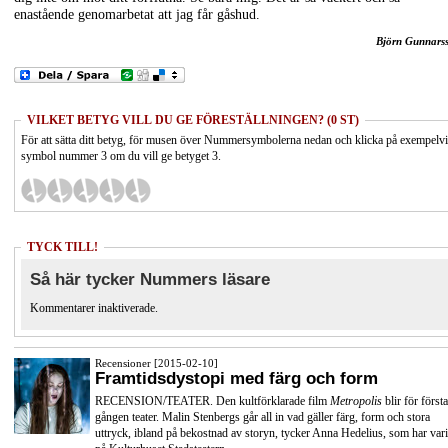
enastående genomarbetat att jag får gåshud.
Björn Gunnars
VILKET BETYG VILL DU GE FÖRESTÄLLNINGEN? (0 ST)
För att sätta ditt betyg, för musen över Nummersymbolerna nedan och klicka på exempelv
symbol nummer 3 om du vill ge betyget 3.
TYCK TILL!
Så här tycker Nummers läsare
Kommentarer inaktiverade.
Recensioner [2015-02-10]
Framtidsdystopi med färg och form
RECENSION/TEATER. Den kultförklarade film
Metropolis
blir för första
gången teater. Malin Stenbergs går all in vad gäller färg, form och stora
uttryck, ibland på bekostnad av storyn, tycker Anna Hedelius, som har vari