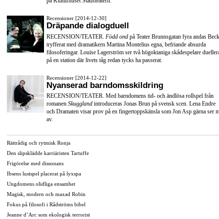
på Kulturhuset Stadsteatern.
Recensioner [2014-12-30]
Dräpande dialogduell
RECENSION/TEATER.
Född ond
på Teater Brunnsgatan fyra andas Beck
tryfferat med dramatikern Martina Montelius egna, befriande absurda
filosoferingar. Louise Lagerström ser två högoktaniga skådespelare dueller
på en station där livets tåg redan tycks ha passerat.
Recensioner [2014-12-22]
Nyanserad barndomsskildring
RECENSION/TEATER. Med barndomens tid- och ändlösa rollspel från
romanen
Skuggland
introduceras Jonas Brun på svensk scen. Lena Endre
och Dramaten visar prov på en fingertoppskänsla som Jon Asp gärna ser 
av.
Rättrådig och rytmisk Ronja
Den slipsklädde karriäristen Tartuffe
Frigörelse med dissonans
Ibsens lustspel placerat på lyxspa
Ungdomens olidliga ensamhet
Magisk, modern och maxad Robin
Fokus på filosofi i Rådströms bibel
Jeanne d’Arc som ekologisk terrorist