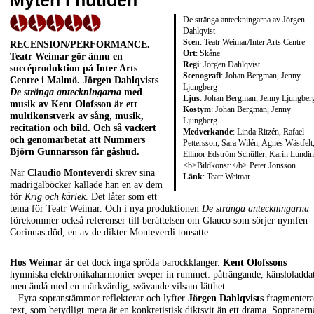
Myten i nutiden
De stränga anteckningarna av Jörgen
Dahlqvist
Scen
: Teatr Weimar/Inter Arts Centre
RECENSION/PERFORMANCE
.
Ort
: Skåne
Teatr Weimar gör ännu en
Regi
: Jörgen Dahlqvist
succéproduktion på Inter Arts
Scenografi
: Johan Bergman, Jenny
Centre i Malmö.
Jörgen Dahlqvists
Ljungberg
De stränga anteckningarna
med
Ljus
: Johan Bergman, Jenny Ljungber
musik av
Kent Olofsson
är ett
Kostym
: Johan Bergman, Jenny
multikonstverk av sång, musik,
Ljungberg
recitation och bild. Och så vackert
Medverkande
: Linda Ritzén, Rafael
och genomarbetat att Nummers
Pettersson, Sara Wilén, Agnes Wästfelt
Björn Gunnarsson
får gåshud.
Ellinor Edström Schüller, Karin Lundin
<b>Bildkonst:</b> Peter Jönsson
När
Claudio Monteverdi
skrev sina
Länk
:
Teatr Weimar
madrigalböcker kallade han en av dem
för
Krig och kärlek
. Det låter som ett
tema för Teatr Weimar. Och i nya produktionen
De stränga anteckningarna
förekommer också referenser till berättelsen om Glauco som sörjer nymfen
Corinnas död, en av de dikter Monteverdi tonsatte.
Hos Weimar är
det dock inga spröda barockklanger.
Kent Olofssons
hymniska elektronikaharmonier sveper in rummet: påträngande, känsloladda
men ändå med en märkvärdig, svävande vilsam lätthet.
Fyra sopranstämmor reflekterar och lyfter
Jörgen Dahlqvists
fragmenter
text, som betydligt mera är en konkretistisk diktsvit än ett drama. Sopranern