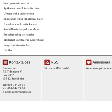
Svartsjukestrid med stil
Spökteater med känsla för form
Urbana troll i underjorden
Skimrande tribut till klassisk balett
Klassiker som kreativ kabaré
Samhällskritiskt spel som show
Ett kalejdoskop av känslor
Mästerligt konstruerad Mayenburg
Rappt om historisk hen
Läs fler
Kontakta oss
RSS
Annonsera
Nummer.se
Vill du ha RSS feeds?
Annonsera på nummer
AB Tidningen Vi
Box 2052
103 12 Stockholm
Tel: 010-744 24 11
Vx: 010-744 24 00
E-post:
info@nummer.se