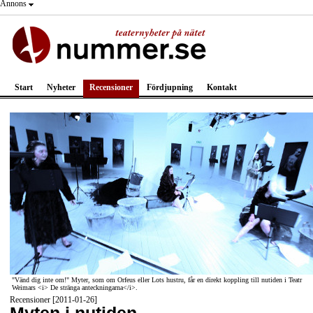
Annons
Start
Nyheter
Recensioner
Fördjupning
Kontakt
"Vänd dig inte om!" Myter, som om Orfeus eller Lots hustru, får en direkt koppling till nutiden i Teatr
Weimars <i> De stränga anteckningarna</i>.
Recensioner [2011-01-26]