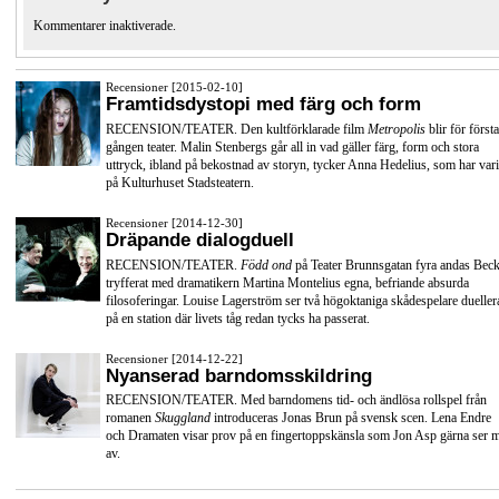
Kommentarer inaktiverade.
Recensioner [2015-02-10]
Framtidsdystopi med färg och form
RECENSION/TEATER. Den kultförklarade film
Metropolis
blir för första
gången teater. Malin Stenbergs går all in vad gäller färg, form och stora
uttryck, ibland på bekostnad av storyn, tycker Anna Hedelius, som har vari
på Kulturhuset Stadsteatern.
Recensioner [2014-12-30]
Dräpande dialogduell
RECENSION/TEATER.
Född ond
på Teater Brunnsgatan fyra andas Beck
tryfferat med dramatikern Martina Montelius egna, befriande absurda
filosoferingar. Louise Lagerström ser två högoktaniga skådespelare dueller
på en station där livets tåg redan tycks ha passerat.
Recensioner [2014-12-22]
Nyanserad barndomsskildring
RECENSION/TEATER. Med barndomens tid- och ändlösa rollspel från
romanen
Skuggland
introduceras Jonas Brun på svensk scen. Lena Endre
och Dramaten visar prov på en fingertoppskänsla som Jon Asp gärna ser 
av.