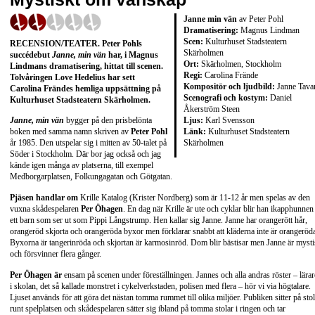
Janne min vän
av Peter Pohl
Dramatisering:
Magnus Lindman
Scen:
Kulturhuset Stadsteatern
RECENSION/TEATER. Peter Pohls
Skärholmen
succédebut
Janne, min vän
har, i Magnus
Ort:
Skärholmen, Stockholm
Lindmans dramatisering, hittat till scenen.
Regi:
Carolina Frände
Tolvåringen Love Hedelius har sett
Kompositör och ljudbild:
Janne Tava
Carolina Frändes hemliga uppsättning på
Scenografi och kostym:
Daniel
Kulturhuset Stadsteatern Skärholmen.
Åkerström Steen
Ljus:
Karl Svensson
Janne, min vän
bygger på den prisbelönta
Länk:
Kulturhuset Stadsteatern
boken med samma namn skriven av
Peter Pohl
Skärholmen
år 1985. Den utspelar sig i mitten av 50-talet på
Söder i Stockholm. Där bor jag också och jag
kände igen många av platserna, till exempel
Medborgarplatsen, Folkungagatan och Götgatan.
Pjäsen handlar om
Krille Katalog (Krister Nordberg) som är 11-12 år men spelas av den
vuxna skådespelaren
Per Öhagen
. En dag när Krille är ute och cyklar blir han ikapphunnen
ett barn som ser ut som Pippi Långstrump. Hen kallar sig Janne. Janne har orangerött hår,
orangeröd skjorta och orangeröda byxor men förklarar snabbt att kläderna inte är orangeröd
Byxorna är tangerinröda och skjortan är karmosinröd. Dom blir bästisar men Janne är myst
och försvinner flera gånger.
Per Öhagen är
ensam på scenen under föreställningen. Jannes och alla andras röster – lära
i skolan, det så kallade monstret i cykelverkstaden, polisen med flera – hör vi via högtalare.
Ljuset används för att göra det nästan tomma rummet till olika miljöer. Publiken sitter på stol
runt spelplatsen och skådespelaren sätter sig ibland på tomma stolar i ringen och tar