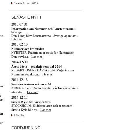
Teaterlänkar 2014
SENASTE NYTT
2015-07-31
Information om Nummer och Länsteatrarna i
Sverige
res
Den 1 maj blev Länsteatrarna i Sverige ägare av...
Läs mer
2015-02-10
Nummer och framtiden
NYHETER. Framtiden är oviss för Nummer.se.
Den trevliga...
Läs mer
2014-12-30
Årets bästa – redaktionens val 2014
REDAKTIONENS BÄSTA 2014. Varje år utser
Nummers redaktion...
Läs mer
2014-12-18
Samiska teatern saknar stöd
 av
KIRUNA. Giron Sámi Teáhter står för närvarande
utan stöd...
Läs mer
a.
2014-12-17
isk
Sissela Kyle till Parkteatern
STOCKHOLM. Skådespelaren och regissören
Sissela Kyle blir ny...
Läs mer
ren
Läs fler
ar
FÖRDJUPNING