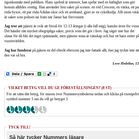
ögonkontakt med publiken. Hans spelstil är intensiv, han spelar med en häftighet som gör
honom alldeles svettig. Han använder fem saker på scenen: en röd Crescent, en väska, ett pa
röda byxor, ett par röda Adidas-skor och ett armband, gjort av en cykelkedja. Allt utom väs
är saker som polisen tar fram när Janne har försvunnit.
Jag tror att
pjäsen är svår att förstå för 12-13 åringar (i alla fall mig), kanske även för vuxn
Det händer rätt mycket obegripliga saker, precis som det gör i livet. Jag säger inte hur det
slutar för då blir det inget spännande, men pjäsens tema är vänskap och hur ett barn stöter p
vuxenvärlden.
Jag har funderat
på pjäsen en del efteråt eftersom jag inte fattade allt, fast jag tyckte inte att
den var så bra.
Love Hedelius, 12
VILKET BETYG VILL DU GE FÖRESTÄLLNINGEN? (8 ST)
För att sätta ditt betyg, för musen över Nummersymbolerna nedan och klicka på exempelv
symbol nummer 3 om du vill ge betyget 3.
TYCK TILL!
Så här tycker Nummers läsare