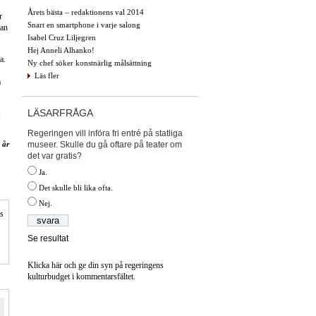
Årets bästa – redaktionens val 2014
r
Snart en smartphone i varje salong
kan
Isabel Cruz Liljegren
Hej Anneli Alhanko!
a.
Ny chef söker konstnärlig målsättning
Läs fler
å
LÄSARFRÅGA
Regeringen vill införa fri entré på statliga
museer. Skulle du gå oftare på teater om
 år
det var gratis?
Ja.
Det skulle bli lika ofta.
Nej.
is
Se resultat
Klicka här och ge din syn på regeringens
kulturbudget i kommentarsfältet.