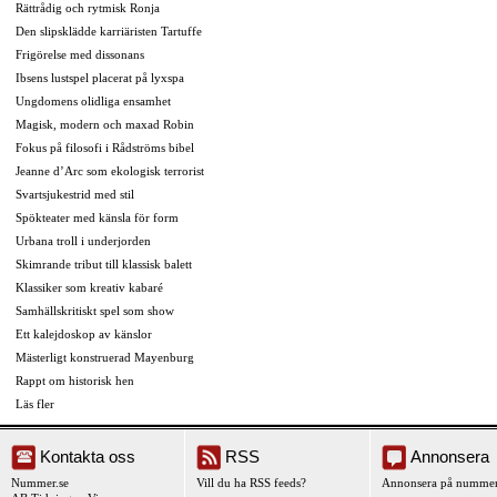
Rättrådig och rytmisk Ronja
Den slipsklädde karriäristen Tartuffe
Frigörelse med dissonans
Ibsens lustspel placerat på lyxspa
Ungdomens olidliga ensamhet
Magisk, modern och maxad Robin
Fokus på filosofi i Rådströms bibel
Jeanne d’Arc som ekologisk terrorist
Svartsjukestrid med stil
Spökteater med känsla för form
Urbana troll i underjorden
Skimrande tribut till klassisk balett
Klassiker som kreativ kabaré
Samhällskritiskt spel som show
Ett kalejdoskop av känslor
Mästerligt konstruerad Mayenburg
Rappt om historisk hen
Läs fler
Kontakta oss
RSS
Annonsera
Nummer.se
Vill du ha RSS feeds?
Annonsera på nummer