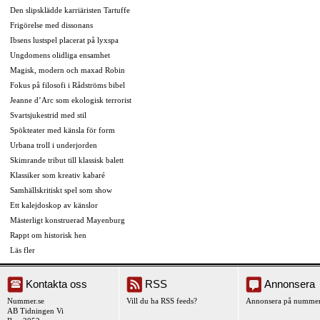
Den slipsklädde karriäristen Tartuffe
Frigörelse med dissonans
Ibsens lustspel placerat på lyxspa
Ungdomens olidliga ensamhet
Magisk, modern och maxad Robin
Fokus på filosofi i Rådströms bibel
Jeanne d’Arc som ekologisk terrorist
Svartsjukestrid med stil
Spökteater med känsla för form
Urbana troll i underjorden
Skimrande tribut till klassisk balett
Klassiker som kreativ kabaré
Samhällskritiskt spel som show
Ett kalejdoskop av känslor
Mästerligt konstruerad Mayenburg
Rappt om historisk hen
Läs fler
Kontakta oss
RSS
Annonsera
Nummer.se
Vill du ha RSS feeds?
Annonsera på nummer
AB Tidningen Vi