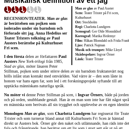
Musikalisk definition av ett jag
Man av glas
av Paul Auster
Scen:
Teater Trixter på Fri scen,
Kulturhuset
RECENSION/TEATER.
Man av glas
Ort:
Stockholm
är berättelsen om pojken som
Regi:
Charlotta Lundgren
isolerades under sin barndom och
Scenograf:
Ger Olde Monnikhof
förlorade sitt jag. Anna Hedelius ser
Koreograf:
Marika Hedemyr
Teater Trixters tolkning av Paul
Film:
Håkan Blomdahl och Frida Fran
Austers berättelse på Kulturhuset
Ljus:
Patrick Najman
Fri scen.
Musik och trumpet:
Mike Lloyd
Skådespelare:
Ingvar Örner
I den första
delen av författaren
Paul
Länk:
Teater Trixter
Austers
New York-trilogi
från 1985,
Stad av glas
, möter läsaren Peter
Stillman, pojken som under större delen av sin barndom fruktansvärt nog
hölls inlåst utan kontakt med omvärlden. Vad värre är – den som låste in
honom var hans egen far, som led i ett forskningsprojekt syftande till att
upptäcka människans naturliga språk.
Nu möter vi
denne Peter Stillman på scen, i
Ingvar Örners
, både på jorden
och på orden, snubblande gestalt. Han är en man som inte har fått något språ
en människa som berövats all sin trygghet och upplevelse av en egen identite
Monologen
Man av glas
, som
Charlotta Lundgren
har regisserat för Teate
Trixter och som turnerar bland annat till Kulturhusets Fri Scen är hämtad
direkt ur Austers bok. Örner gör den naket och utlämnande, han räds inte de
fula och frånstötande, han berättar om ett liv som i stort sett går ut på att