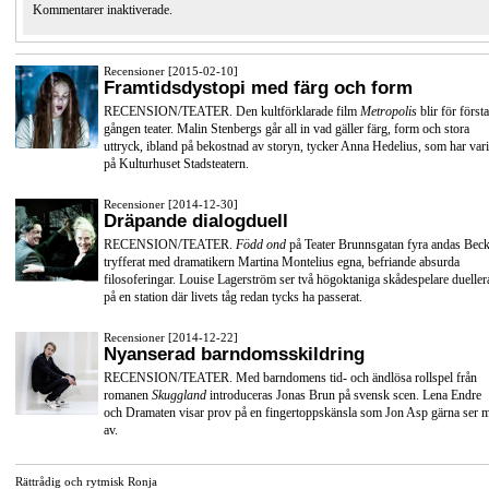
Kommentarer inaktiverade.
Recensioner [2015-02-10]
Framtidsdystopi med färg och form
RECENSION/TEATER. Den kultförklarade film
Metropolis
blir för första
gången teater. Malin Stenbergs går all in vad gäller färg, form och stora
uttryck, ibland på bekostnad av storyn, tycker Anna Hedelius, som har vari
på Kulturhuset Stadsteatern.
Recensioner [2014-12-30]
Dräpande dialogduell
RECENSION/TEATER.
Född ond
på Teater Brunnsgatan fyra andas Beck
tryfferat med dramatikern Martina Montelius egna, befriande absurda
filosoferingar. Louise Lagerström ser två högoktaniga skådespelare dueller
på en station där livets tåg redan tycks ha passerat.
Recensioner [2014-12-22]
Nyanserad barndomsskildring
RECENSION/TEATER. Med barndomens tid- och ändlösa rollspel från
romanen
Skuggland
introduceras Jonas Brun på svensk scen. Lena Endre
och Dramaten visar prov på en fingertoppskänsla som Jon Asp gärna ser 
av.
Rättrådig och rytmisk Ronja