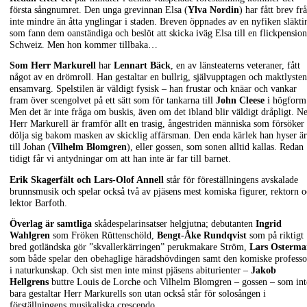
första sångnumret. Den unga grevinnan Elsa (
Ylva Nordin
) har fått brev fr
inte mindre än åtta ynglingar i staden. Breven öppnades av en nyfiken släkti
som fann dem oanständiga och beslöt att skicka iväg Elsa till en flickpension
Schweiz. Men hon kommer tillbaka…
Som Herr Markurell
har
Lennart Bäck
, en av länsteaterns veteraner, fått
något av en drömroll. Han gestaltar en bullrig, självupptagen och maktlysten
ensamvarg. Spelstilen är väldigt fysisk – han frustar och knäar och vankar
fram över scengolvet på ett sätt som för tankarna till
John Cleese
i högform
Men det är inte fråga om buskis, även om det ibland blir väldigt dråpligt. Ne
Herr Markurell är framför allt en trasig, ångestriden människa som försöker
dölja sig bakom masken av skicklig affärsman. Den enda kärlek han hyser är
till Johan (
Vilhelm Blomgren
), eller gossen, som sonen alltid kallas. Redan
tidigt får vi antydningar om att han inte är far till barnet.
Erik Skagerfält och Lars-Olof Annell
står för föreställningens avskalade
brunnsmusik och spelar också två av pjäsens mest komiska figurer, rektorn 
lektor Barfoth.
Överlag är samtliga
skådespelarinsatser helgjutna; debutanten
Ingrid
Wahlgren
som Fröken Rüttenschöld,
Bengt-Åke Rundqvist
som på riktigt
bred gotländska gör ”skvallerkärringen” perukmakare Ström,
Lars Osterma
som både spelar den obehaglige häradshövdingen samt den komiske professo
i naturkunskap. Och sist men inte minst pjäsens abiturienter –
Jakob
Hellgrens
buttre Louis de Lorche och Vilhelm Blomgren – gossen – som int
bara gestaltar Herr Markurells son utan också står för solosången i
förställningens musikaliska crescendo.