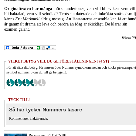
Originaltexten har många
mörka undertoner; vem vill bli sviken, vem vill
bli baktalad, vem vill svindlad? Trots sin daterade och inkrökta småstadsmil
känns
Fru Markurell
aldrig mossig. Att länsteaterns ensemble kan få ett hun
år gammalt drama att leva och beröra än idag är skickligt. De klarar sin
examen galant.
Göran Wil
VILKET BETYG VILL DU GE FÖRESTÄLLNINGEN? (4 ST)
För att sätta ditt betyg, för musen över Nummersymbolerna nedan och klicka på exempelv
symbol nummer 3 om du vill ge betyget 3.
TYCK TILL!
Så här tycker Nummers läsare
Kommentarer inaktiverade.
Recensioner [2015-02-10]