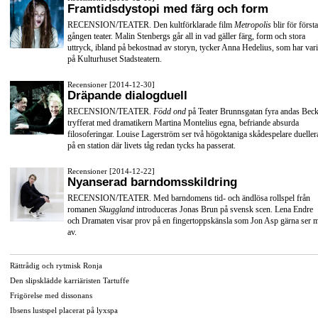
Framtidsdystopi med färg och form
RECENSION/TEATER. Den kultförklarade film
Metropolis
blir för första
gången teater. Malin Stenbergs går all in vad gäller färg, form och stora
uttryck, ibland på bekostnad av storyn, tycker Anna Hedelius, som har vari
på Kulturhuset Stadsteatern.
Recensioner [2014-12-30]
Dräpande dialogduell
RECENSION/TEATER.
Född ond
på Teater Brunnsgatan fyra andas Beck
tryfferat med dramatikern Martina Montelius egna, befriande absurda
filosoferingar. Louise Lagerström ser två högoktaniga skådespelare dueller
på en station där livets tåg redan tycks ha passerat.
Recensioner [2014-12-22]
Nyanserad barndomsskildring
RECENSION/TEATER. Med barndomens tid- och ändlösa rollspel från
romanen
Skuggland
introduceras Jonas Brun på svensk scen. Lena Endre
och Dramaten visar prov på en fingertoppskänsla som Jon Asp gärna ser 
av.
Rättrådig och rytmisk Ronja
Den slipsklädde karriäristen Tartuffe
Frigörelse med dissonans
Ibsens lustspel placerat på lyxspa