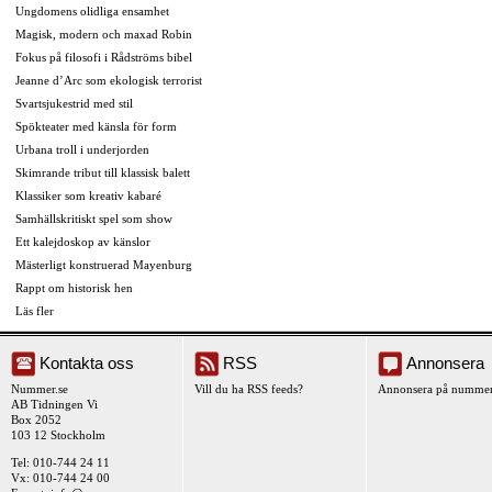
Ungdomens olidliga ensamhet
Magisk, modern och maxad Robin
Fokus på filosofi i Rådströms bibel
Jeanne d’Arc som ekologisk terrorist
Svartsjukestrid med stil
Spökteater med känsla för form
Urbana troll i underjorden
Skimrande tribut till klassisk balett
Klassiker som kreativ kabaré
Samhällskritiskt spel som show
Ett kalejdoskop av känslor
Mästerligt konstruerad Mayenburg
Rappt om historisk hen
Läs fler
Kontakta oss
RSS
Annonsera
Nummer.se
Vill du ha RSS feeds?
Annonsera på nummer
AB Tidningen Vi
Box 2052
103 12 Stockholm
Tel: 010-744 24 11
Vx: 010-744 24 00