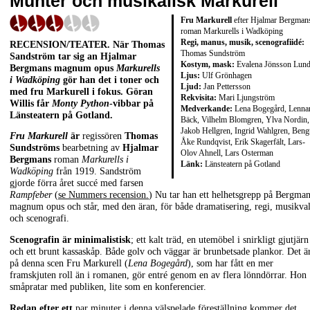
Munter och musikalisk Markurell
Fru Markurell
efter Hjalmar Bergman
roman Markurells i Wadköping
Regi, manus, musik, scenografiidé:
RECENSION/TEATER. När Thomas
Thomas Sundström
Sandström tar sig an Hjalmar
Kostym, mask:
Evalena Jönsson Lun
Bergmans magnum opus
Markurells
Ljus:
Ulf Grönhagen
i Wadköping
gör han det i toner och
Ljud:
Jan Pettersson
med fru Markurell i fokus. Göran
Rekvisita:
Mari Ljungström
Willis får
Monty Python
-vibbar på
Medverkande:
Lena Bogegård, Lennar
Länsteatern på Gotland.
Bäck, Vilhelm Blomgren, Ylva Nordin,
Jakob Hellgren, Ingrid Wahlgren, Beng
Fru Markurell
är
regissören
Thomas
Åke Rundqvist, Erik Skagerfält, Lars-
Sundströms
bearbetning av
Hjalmar
Olov Ahnell, Lars Osterman
Bergmans
roman
Markurells i
Länk:
Länsteatern på Gotland
Wadköping
från 1919. Sandström
gjorde förra året succé med farsen
Rampfeber
(
se Nummers recension.
) Nu tar han ett helhetsgrepp på Bergma
magnum opus och står, med den äran, för både dramatisering, regi, musikva
och scenografi.
Scenografin är minimalistisk
; ett kalt träd, en utemöbel i snirkligt gjutjärn
och ett brunt kassaskåp. Både golv och väggar är brunbetsade plankor. Det ä
på denna scen Fru Markurell (
Lena Bogegård
), som har fått en mer
framskjuten roll än i romanen, gör entré genom en av flera lönndörrar. Hon
småpratar med publiken, lite som en konferencier.
Redan efter ett
par minuter i denna välspelade föreställning kommer det