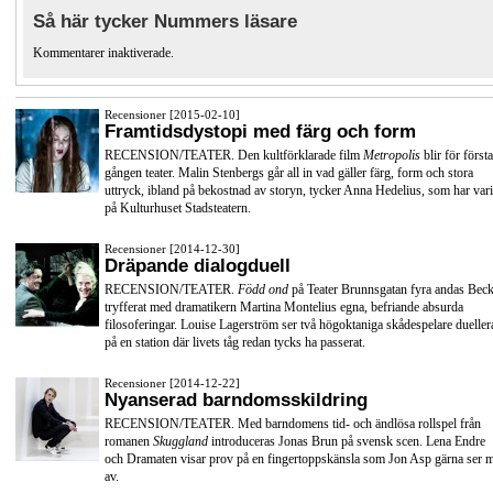
Så här tycker Nummers läsare
Kommentarer inaktiverade.
Recensioner [2015-02-10]
Framtidsdystopi med färg och form
RECENSION/TEATER. Den kultförklarade film
Metropolis
blir för första
gången teater. Malin Stenbergs går all in vad gäller färg, form och stora
uttryck, ibland på bekostnad av storyn, tycker Anna Hedelius, som har vari
på Kulturhuset Stadsteatern.
Recensioner [2014-12-30]
Dräpande dialogduell
RECENSION/TEATER.
Född ond
på Teater Brunnsgatan fyra andas Beck
tryfferat med dramatikern Martina Montelius egna, befriande absurda
filosoferingar. Louise Lagerström ser två högoktaniga skådespelare dueller
på en station där livets tåg redan tycks ha passerat.
Recensioner [2014-12-22]
Nyanserad barndomsskildring
RECENSION/TEATER. Med barndomens tid- och ändlösa rollspel från
romanen
Skuggland
introduceras Jonas Brun på svensk scen. Lena Endre
och Dramaten visar prov på en fingertoppskänsla som Jon Asp gärna ser 
av.