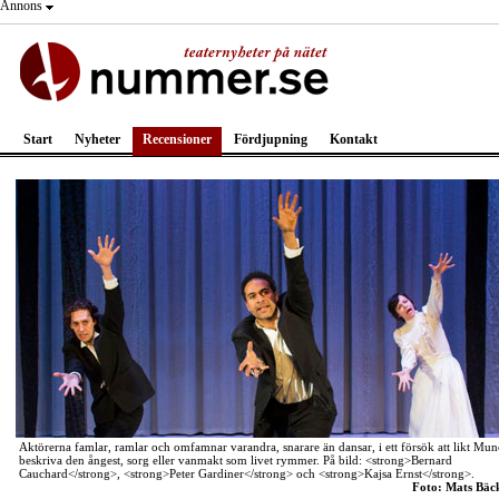
Annons
Start
Nyheter
Recensioner
Fördjupning
Kontakt
Aktörerna famlar, ramlar och omfamnar varandra, snarare än dansar, i ett försök att likt Mu
beskriva den ångest, sorg eller vanmakt som livet rymmer. På bild: <strong>Bernard
Cauchard</strong>, <strong>Peter Gardiner</strong> och <strong>Kajsa Ernst</strong>.
Foto: Mats Bäc