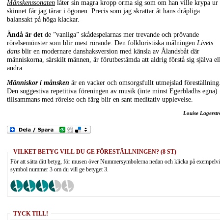
Månskenssonaten
låter sin magra kropp orma sig som om han ville krypa ur
skinnet får jag tårar i ögonen. Precis som jag skrattar åt hans dråpliga
balansakt på höga klackar.
Ändå är det
de ”vanliga” skådespelarnas mer trevande och prövande
rörelsemönster som blir mest rörande. Den folkloristiska målningen
Livets
dans
blir en modernare danshaksversion med känsla av Ålandsbåt där
människorna, särskilt männen, är förutbestämda att aldrig förstå sig själva el
andra.
Människor i månsken
är en vacker och omsorgsfullt utmejslad föreställning
Den suggestiva repetitiva föreningen av musik (inte minst Egerbladhs egna)
tillsammans med rörelse och färg blir en sant meditativ upplevelse.
Louise Lagerst
VILKET BETYG VILL DU GE FÖRESTÄLLNINGEN? (8 ST)
För att sätta ditt betyg, för musen över Nummersymbolerna nedan och klicka på exempelv
symbol nummer 3 om du vill ge betyget 3.
TYCK TILL!