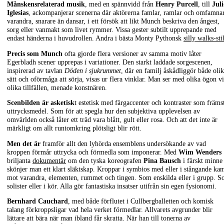
Månskensrelaterad musik
, med en spännvidd från
Henry Purcell
, till
Juli
Iglesias
, ackompanjerar scenerna där aktörerna famlar, ramlar och omfamna
varandra, snarare än dansar, i ett försök att likt Munch beskriva den ångest,
sorg eller vanmakt som livet rymmer. Vissa gester subtilt upprepande med
endast händerna i huvudrollen. Andra i bästa Monty Pythonsk
silly walks-stil
Precis som Munch
ofta gjorde flera versioner av samma motiv låter
Egerbladh scener upprepas i variationer. Den starkt laddade sorgescenen,
inspirerad av tavlan
Döden i sjukrummet
, där en familj åskådliggör både oli
sätt och oförmåga att sörja, visas ur flera vinklar. Man ser med olika ögon v
olika tillfällen, menade konstnären.
Scenbilden är asketisk
t estetisk med färgaccenter och kontraster som främs
uttrycksmedel. Som för att spegla hur den subjektiva upplevelsen av
omvärlden också låter ett träd vara blått, gult eller rosa. Och att det inte är
märkligt om allt runtomkring plötsligt blir rött.
Men det är
framför allt den lyhörda ensemblens undersökande av vad
kroppen förmår uttrycka och förmedla som imponerar. Med
Wim Wenders
briljanta
dokumentär
om den tyska koreografen
Pina Bausch
i färskt minne
skönjer man ett klart släktskap. Kroppar i symbios med eller i stångande ka
mot varandra, elementen, rummet och tingen. Som enskilda eller i grupp. 
solister eller i kör. Alla gör fantastiska insatser utifrån sin egen fysionomi.
Bernhard Cauchard
, med både förflutet i Cullbergballetten och komisk
talang förkroppsligar vad hela verket förmedlar. Allvarets avgrunder blir
lättare att bära när man ibland får skratta. När han till tonerna av