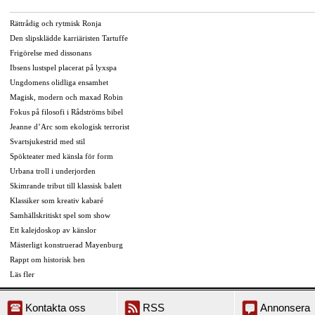
Rättrådig och rytmisk Ronja
Den slipsklädde karriäristen Tartuffe
Frigörelse med dissonans
Ibsens lustspel placerat på lyxspa
Ungdomens olidliga ensamhet
Magisk, modern och maxad Robin
Fokus på filosofi i Rådströms bibel
Jeanne d’Arc som ekologisk terrorist
Svartsjukestrid med stil
Spökteater med känsla för form
Urbana troll i underjorden
Skimrande tribut till klassisk balett
Klassiker som kreativ kabaré
Samhällskritiskt spel som show
Ett kalejdoskop av känslor
Mästerligt konstruerad Mayenburg
Rappt om historisk hen
Läs fler
Kontakta oss
RSS
Annonsera