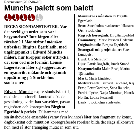
Recensioner [2012-04-10]
Munchs palett som balett
Människor i månsken
av Birgitta
Egerbladh
Scen:
Stockholms stadsteater, lilla sce
RECENSION/DANSTEATER. Var
Ort:
Stockholm
det verkligen ordet som var i
Regi och koreografi:
Birgitta Egerbla
begynnelsen? Inte färgen eller
Dramaturgi:
Marie Persson Hedenius
rörelsen? I
Människor i månsken
Originalmusik:
Birgitta Egerbladh
utforskar Birgitta Egerbladh, med
Scenografi och projektioner:
Peter
utgångspunkt i Edvard Munchs
Lundquist
måleri, hur kroppar söker uttrycka
Ljud:
Ola Stenström
det som ord inte förmår. Louise
Ljus:
Patrik Bogårdh, Irmeli Strand
Lagerström låter sig suggereras av
Kostymteknik:
Malin Read, Marita
en nyansrikt målande och rytmisk
Tjärnström
uppsättning på Stockholms
Mask:
Maria Lindstedt
stadsteater.
Medverkande:
Bernard Cauchard, Kaj
Ernst, Peter Gardiner, Stina Rautelin,
Edvard Munchs
expressionistiska stil,
Fredrik Lycke, Nadja Mirmiran, Henrik
med sin emotionellt kontextbefriade
Norlén, Louise Peterhoff
gestaltning av det han varseblev, passar
Länk:
Stockholms stadsteater
regissören och koreografen
Birgitta
Egerbladh
perfekt. Tillsammans med
sin åttahövdade ensemble (varav fyra kvinnor) låter hon fragment av konst,
dagbokscitat och minutiöst koreograferade rörelser bilda det slags allkonstve
hon med så stor framgång mutat in som sitt.