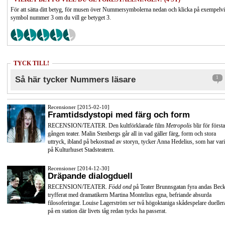
För att sätta ditt betyg, för musen över Nummersymbolerna nedan och klicka på exempelv
symbol nummer 3 om du vill ge betyget 3.
TYCK TILL!
Så här tycker Nummers läsare
1
Recensioner [2015-02-10]
Framtidsdystopi med färg och form
RECENSION/TEATER. Den kultförklarade film
Metropolis
blir för första
gången teater. Malin Stenbergs går all in vad gäller färg, form och stora
uttryck, ibland på bekostnad av storyn, tycker Anna Hedelius, som har vari
på Kulturhuset Stadsteatern.
Recensioner [2014-12-30]
Dräpande dialogduell
RECENSION/TEATER.
Född ond
på Teater Brunnsgatan fyra andas Beck
tryfferat med dramatikern Martina Montelius egna, befriande absurda
filosoferingar. Louise Lagerström ser två högoktaniga skådespelare dueller
på en station där livets tåg redan tycks ha passerat.