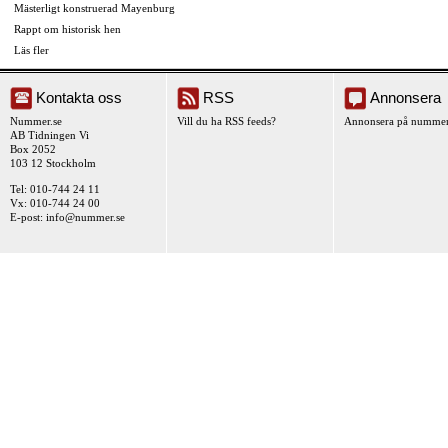
Mästerligt konstruerad Mayenburg
Rappt om historisk hen
Läs fler
Kontakta oss
RSS
Annonsera
Nummer.se
Vill du ha RSS feeds?
Annonsera på nummer
AB Tidningen Vi
Box 2052
103 12 Stockholm
Tel: 010-744 24 11
Vx: 010-744 24 00
E-post:
info@nummer.se