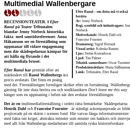
Multimedial Wallenbergare
Efter Raoul – om detta må vi också
berätta
Av:
Jenny Nörbeck
RECENSION/TEATER. I
Efter
Regi, scenbild och initiativagare:
Jen
Raoul
på Teater Tribunalen
Nörbeck
blandar Jenny Nörbeck historiska
Medverkande:
Henrik Dahl och
fakta med samtidsreferenser. Anna
Francoise Fournier
Håkansson ser en föreställning som
Dramaturg:
Sigrid Herrault
uppmanar till vidare engagemang
Visual artist:
Kolenka Rammi
men där skådespelarnas kämpar för
Ljus:
Stefan Konradsson
att hålla sig flytande i det
Ljud:
Tim Palmer
multimediala bruset.
Teknisk samordnare:
Oscar Tuomine
Produktionsledare:
Maria Stålhamma
Efter Raoul
har
premiär efter att
Länk:
Tribunalen
,
Efter Raoul
märkesåret till
Raoul Wallenbergs
ära
precis avslutats. Det finns en poäng
med det. Föreställningen formligen skriker efter en fortsättning. Wallenberg
gärning får inte sluta beröra oss och soulklassikern
Don’t leave me this way
hänger som en uppmaning i luften när den avslutar föreställningen.
Det är en
multimediaföreställning i ordets rätta bemärkelse. Skådespelarna
Henrik Dahl
och
Francoise Fournier
är ständigt ackompanjerade av bilde
projicerade på en skärm i scenens fond. Här varvas långa informationstexter
med fakta om kriget, abstrakta mönster som minner om hakkors och intervj
med allt från Wallenbergs medarbetare till samtida ryska historieforskare.