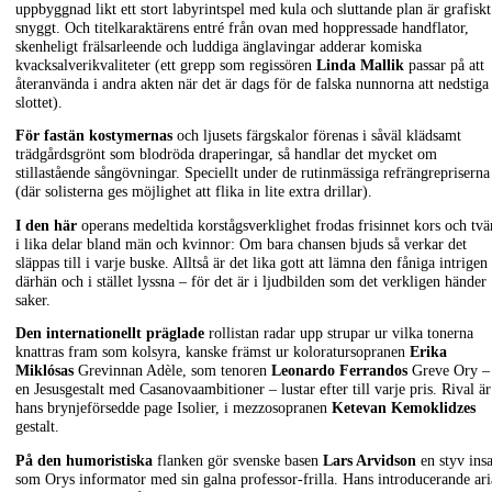
uppbyggnad likt ett stort labyrintspel med kula och sluttande plan är grafiskt
snyggt. Och titelkaraktärens entré från ovan med hoppressade handflator,
skenheligt frälsarleende och luddiga änglavingar adderar komiska
kvacksalverikvaliteter (ett grepp som regissören
Linda Mallik
passar på att
återanvända i andra akten när det är dags för de falska nunnorna att nedstiga 
slottet).
För fastän kostymernas
och ljusets färgskalor förenas i såväl klädsamt
trädgårdsgrönt som blodröda draperingar, så handlar det mycket om
stillastående sångövningar. Speciellt under de rutinmässiga refrängrepriserna
(där solisterna ges möjlighet att flika in lite extra drillar).
I den här
operans medeltida korstågsverklighet frodas frisinnet kors och tvä
i lika delar bland män och kvinnor: Om bara chansen bjuds så verkar det
släppas till i varje buske. Alltså är det lika gott att lämna den fåniga intrigen
därhän och i stället lyssna – för det är i ljudbilden som det verkligen händer
saker.
Den internationellt präglade
rollistan radar upp strupar ur vilka tonerna
knattras fram som kolsyra, kanske främst ur koloratursopranen
Erika
Miklósas
Grevinnan Adèle, som tenoren
Leonardo Ferrandos
Greve Ory –
en Jesusgestalt med Casanovaambitioner – lustar efter till varje pris. Rival är
hans brynjeförsedde page Isolier, i mezzosopranen
Ketevan Kemoklidzes
gestalt.
På den humoristiska
flanken gör svenske basen
Lars Arvidson
en styv insa
som Orys informator med sin galna professor-frilla. Hans introducerande ari