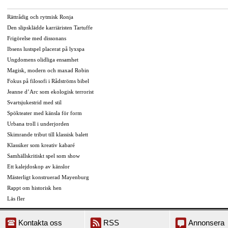
Rättrådig och rytmisk Ronja
Den slipsklädde karriäristen Tartuffe
Frigörelse med dissonans
Ibsens lustspel placerat på lyxspa
Ungdomens olidliga ensamhet
Magisk, modern och maxad Robin
Fokus på filosofi i Rådströms bibel
Jeanne d’Arc som ekologisk terrorist
Svartsjukestrid med stil
Spökteater med känsla för form
Urbana troll i underjorden
Skimrande tribut till klassisk balett
Klassiker som kreativ kabaré
Samhällskritiskt spel som show
Ett kalejdoskop av känslor
Mästerligt konstruerad Mayenburg
Rappt om historisk hen
Läs fler
Kontakta oss
RSS
Annonsera