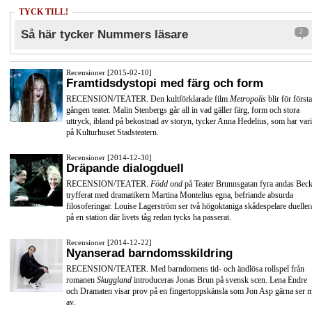
TYCK TILL!
Så här tycker Nummers läsare
2
Recensioner [2015-02-10]
Framtidsdystopi med färg och form
RECENSION/TEATER. Den kultförklarade film
Metropolis
blir för första
gången teater. Malin Stenbergs går all in vad gäller färg, form och stora
uttryck, ibland på bekostnad av storyn, tycker Anna Hedelius, som har vari
på Kulturhuset Stadsteatern.
Recensioner [2014-12-30]
Dräpande dialogduell
RECENSION/TEATER.
Född ond
på Teater Brunnsgatan fyra andas Beck
tryfferat med dramatikern Martina Montelius egna, befriande absurda
filosoferingar. Louise Lagerström ser två högoktaniga skådespelare dueller
på en station där livets tåg redan tycks ha passerat.
Recensioner [2014-12-22]
Nyanserad barndomsskildring
RECENSION/TEATER. Med barndomens tid- och ändlösa rollspel från
romanen
Skuggland
introduceras Jonas Brun på svensk scen. Lena Endre
och Dramaten visar prov på en fingertoppskänsla som Jon Asp gärna ser 
av.