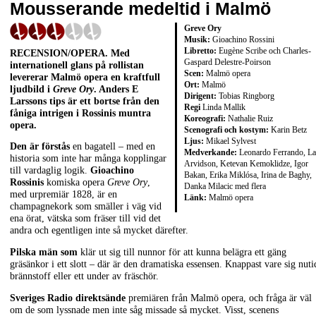
Mousserande medeltid i Malmö
Greve Ory
Musik:
Gioachino Rossini
Libretto:
Eugène Scribe och Charles-
RECENSION/OPERA. Med
Gaspard Delestre-Poirson
internationell glans på rollistan
Scen:
Malmö opera
levererar Malmö opera en kraftfull
Ort:
Malmö
ljudbild i
Greve Ory
. Anders E
Dirigent:
Tobias Ringborg
Larssons tips är ett bortse från den
Regi
Linda Mallik
fåniga intrigen i Rossinis muntra
Koreografi:
Nathalie Ruiz
opera.
Scenografi och kostym:
Karin Betz
Ljus:
Mikael Sylvest
Den är förstås
en bagatell – med en
Medverkande:
Leonardo Ferrando, La
historia som inte har många kopplingar
Arvidson, Ketevan Kemoklidze, Igor
till vardaglig logik.
Gioachino
Bakan, Erika Miklósa, Irina de Baghy,
Rossinis
komiska opera
Greve Ory
,
Danka Milacic med flera
med urpremiär 1828, är en
Länk:
Malmö opera
champagnekork som smäller i väg vid
ena örat, vätska som fräser till vid det
andra och egentligen inte så mycket därefter.
Pilska män som
klär ut sig till nunnor för att kunna belägra ett gäng
gräsänkor i ett slott – där är den dramatiska essensen. Knappast vare sig nuti
brännstoff eller ett under av fräschör.
Sveriges Radio direktsände
premiären från Malmö opera, och fråga är väl
om de som lyssnade men inte såg missade så mycket. Visst, scenens