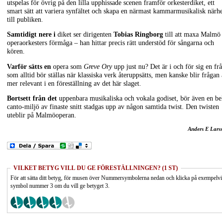
utspelas för övrig på den lilla upphissade scenen framför orkesterdiket, ett
smart sätt att variera synfältet och skapa en närmast kammarmusikalisk närh
till publiken.
Samtidigt nere i
diket ser dirigenten
Tobias Ringborg
till att maxa Malmö
operaorkesters förmåga – han hittar precis rätt understöd för sångarna och
kören.
Varför sätts en
opera som
Greve Ory
upp just nu? Det är i och för sig en fr
som alltid bör ställas när klassiska verk återuppsätts, men kanske blir frågan
mer relevant i en föreställning av det här slaget.
Bortsett från det
uppenbara musikaliska och vokala godiset, bör även en be
canto-miljö av finaste snitt stadgas upp av någon samtida twist. Den twisten
uteblir på Malmöoperan.
Anders E Lars
VILKET BETYG VILL DU GE FÖRESTÄLLNINGEN? (1 ST)
För att sätta ditt betyg, för musen över Nummersymbolerna nedan och klicka på exempelv
symbol nummer 3 om du vill ge betyget 3.