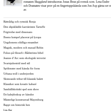
romanen
Skuggland
introduceras Jonas Brun på svensk scen. Lena Endre
och Dramaten visar prov på en fingertoppskänsla som Jon Asp gärna ser 
av.
Rättrådig och rytmisk Ronja
Den slipsklädde karriäristen Tartuffe
Frigörelse med dissonans
Ibsens lustspel placerat på lyxspa
Ungdomens olidliga ensamhet
Magisk, modern och maxad Robin
Fokus på filosofi i Rådströms bibel
Jeanne d’Arc som ekologisk terrorist
Svartsjukestrid med stil
Spökteater med känsla för form
Urbana troll i underjorden
Skimrande tribut till klassisk balett
Klassiker som kreativ kabaré
Samhällskritiskt spel som show
Ett kalejdoskop av känslor
Mästerligt konstruerad Mayenburg
Rappt om historisk hen
Läs fler