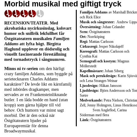
Morbid musikal med giftigt tryck
Familjen Addams
av Marshall Brick
och Rick Elice
Musik och sångtexter:
Andrew Lipp
RECENSION/TEATER. Med
Översättning:
Johan Celander
akrobatiska nycirkusinslag, kolsvart
Scen:
Östgötateatern
humor och snillrik lekfullhet får
Ort:
Norrköping
Östgötateatern musikalen
Familjen
Regi:
Mattias Carlsson
Addams
att lyfta högt. Birgitta
Cirkusregi:
Jesper Nikolajeff
Haglund upplever en dödsrolig och
Koreografi:
Mattias Carlsson och
visuellt fascinerande föreställning
Cynthia Kai
med tornadotryck i sångnumren.
Scenografi och kostym:
Magnus
Möllerstedt
Minns ni tv-serien
om den härligt
Kapellmästare:
Johan Siberg
crazy familjen Addams, som byggde på
Mask och perukdesign:
Karin Sjösvä
serietecknaren Charles Addams
och Lena Stranger-Weinar
karaktärer? De levde likt en kärnfamilj
Ljusdesign:
Håkan Jansson
med inbördes dragkamper, men
Ljuddesign:
Björn Andersson och To
servades av en Frankensteinliknande
Sætre
butler. I en låda bodde en hand (utan
Medverkande:
Petra Nielsen, Christia
kropp) som gärna hjälpte till vid
Zell, Jenny Holmgren, Linus Henriksso
Sven Angleflod, Carina
behov. Och humorn var minst sagt
Söderman med flera
morbid. Det är den också när
Länk:
Östgötateatern
Östgötateatern bjuder på
Europapremiär för denna
Broadwaymusikal.