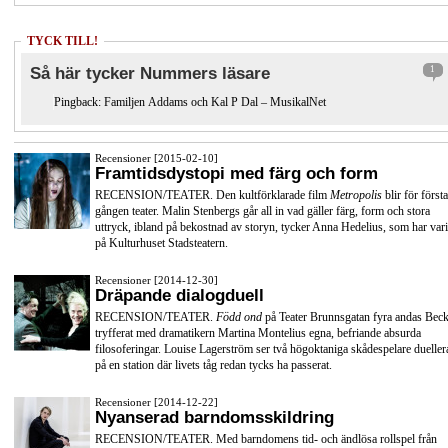
TYCK TILL!
Så här tycker Nummers läsare
1
Pingback:
Familjen Addams och Kal P Dal – MusikalNet
Recensioner [2015-02-10]
Framtidsdystopi med färg och form
RECENSION/TEATER. Den kultförklarade film
Metropolis
blir för första
gången teater. Malin Stenbergs går all in vad gäller färg, form och stora
uttryck, ibland på bekostnad av storyn, tycker Anna Hedelius, som har vari
på Kulturhuset Stadsteatern.
Recensioner [2014-12-30]
Dräpande dialogduell
RECENSION/TEATER.
Född ond
på Teater Brunnsgatan fyra andas Beck
tryfferat med dramatikern Martina Montelius egna, befriande absurda
filosoferingar. Louise Lagerström ser två högoktaniga skådespelare dueller
på en station där livets tåg redan tycks ha passerat.
Recensioner [2014-12-22]
Nyanserad barndomsskildring
RECENSION/TEATER. Med barndomens tid- och ändlösa rollspel från