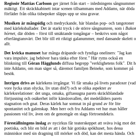
Regissör Mattias Carlsson
ger järnet från start – inledningens sångnummer
mäktigt. Ett skräckkabinett intar scenen tillsammans med Addams, när döda
förfäder från olika tidsepoker släpps upp ur sina gravar.
Musiken är mångsidig
och medryckande, här blandas pop- och tangotoner
med kärleksballader. Det är starkt tryck i de större sångnumren, som i
Bako
hörnet
, där döden – först till smäktande tongångar – beskrivs som något
efterlängtansvärt. Det blir till ett riktigt galanummer, med dansande skelett 
allt.
Det kvicka manuset
har många dräpande och fyndiga oneliners: ”Jag kan
vara impulsiv, jag behöver bara tänka efter först.” Här ryms också en
blinkning till
Göran Hägglunds
diffusa begrepp ”verklighetens folk”. Dit h
inte Addams, om man säger så, däremot familjen Beineke, som kommer på
besök.
Intrigen drivs av
kärlekens irrgångar. Vi får smaka på livets paradoxer (vad
vore lycka utan olycka, liv utan död?) och se olika aspekter av
kärleksrelationer: det unga, omaka, giftassugna parets skräckblandade
förtjusning och osäkerhet inför känslosvallen, det medelålders parets
stagnation och gnat. Deras kärlek har somnat in på grund av för lite
spontanitet och galenskap. Men herr och fru Addams vet hur man håller
passionen vid liv, även om de genomgår en slags förtroendekris.
Föreställningens inslag
av nycirkus får teaterskeppet att sväva iväg mot det
poetiska, och blir en bild av att i det här gotiska spökhuset, hos dessa
människor med sin dragning till mörker och död, kan det mesta hända. Och