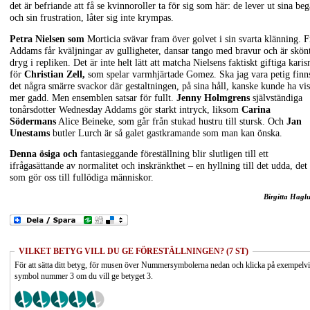
det är befriande att få se kvinnoroller ta för sig som här: de lever ut sina beg
och sin frustration, låter sig inte krympas.
Petra Nielsen som
Morticia svävar fram över golvet i sin svarta klänning. F
Addams får kväljningar av gulligheter, dansar tango med bravur och är skön
dryg i repliken. Det är inte helt lätt att matcha Nielsens faktiskt giftiga kari
för
Christian Zell,
som spelar varmhjärtade Gomez. Ska jag vara petig finn
det några smärre svackor där gestaltningen, på sina håll, kanske kunde ha vis
mer gadd. Men ensemblen satsar för fullt.
Jenny Holmgrens
självständiga
tonårsdotter Wednesday Addams gör starkt intryck, liksom
Carina
Södermans
Alice Beineke, som går från stukad hustru till stursk. Och
Jan
Unestams
butler Lurch är så galet gastkramande som man kan önska.
Denna ösiga och
fantasieggande föreställning blir slutligen till ett
ifrågasättande av normalitet och inskränkthet – en hyllning till det udda, det
som gör oss till fullödiga människor.
Birgitta Hagl
VILKET BETYG VILL DU GE FÖRESTÄLLNINGEN? (7 ST)
För att sätta ditt betyg, för musen över Nummersymbolerna nedan och klicka på exempelv
symbol nummer 3 om du vill ge betyget 3.