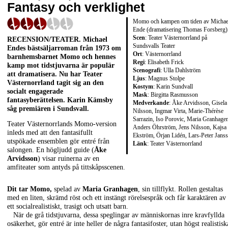
Fantasy och verklighet
Momo och kampen om tiden av Michae
Ende (dramatisering Thomas Forsberg)
Scen
: Teater Västernorrland på
RECENSION/TEATER
.
Michael
Sundsvalls Teater
Endes
bästsäljarroman från 1973 om
Ort
: Västernorrland
barnhemsbarnet Momo och hennes
Regi
: Elisabeth Frick
kamp mot tidstjuvarna är populär
Scenografi
: Ulla Dahlström
att dramatisera. Nu har Teater
Ljus
: Magnus Stolpe
Västernorrland tagit sig an den
Kostym
: Karin Sundvall
socialt engagerade
Mask
: Birgitta Rasmusson
fantasyberättelsen.
Karin Kämsby
Medverkande
: Åke Arvidsson, Gisela
såg premiären i Sundsvall.
Nilsson, Ingmar Virta, Marie-Thérèse
Sarrazin, Iso Porovic, Maria Granhage
Teater Västernorrlands Momo-version
Anders Öhrström, Jens Nilsson, Kajsa
inleds med att den fantasifullt
Ekström, Örjan Lidén, Lars-Peter Jans
utspökade ensemblen gör entré från
Länk
:
Teater Västernorrland
salongen. En högljudd guide (
Åke
Arvidsson
) visar ruinerna av en
amfiteater som antyds på tittskåpsscenen.
Dit tar Momo,
spelad av
Maria Granhagen
, sin tillflykt. Rollen gestaltas
med en liten, skrämd röst och ett instängt rörelsespråk och får karaktären av
ett socialrealistiskt, trasigt och utsatt barn.
När de grå tidstjuvarna, dessa speglingar av människornas inre kravfyllda
osäkerhet, gör entré är inte heller de några fantasifoster, utan högst realistisk