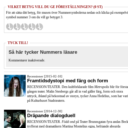
VILKET BETYG VILL DU GE FÖRESTÄLLNINGEN? (0 ST)
För att sätta ditt betyg, för musen över Nummersymbolerna nedan och klicka på exempelv
symbol nummer 3 om du vill ge betyget 3.
TYCK TILL!
Så här tycker Nummers läsare
Kommentarer inaktiverade.
Recensioner [2015-02-10]
Framtidsdystopi med färg och form
RECENSION/TEATER. Den kultförklarade film
Metropolis
blir för första
gången teater. Malin Stenbergs går all in vad gäller färg, form och stora
uttryck, ibland på bekostnad av storyn, tycker Anna Hedelius, som har vari
på Kulturhuset Stadsteatern.
Recensioner [2014-12-30]
Dräpande dialogduell
RECENSION/TEATER.
Född ond
på Teater Brunnsgatan fyra andas Beck
tryfferat med dramatikern Martina Montelius egna, befriande absurda