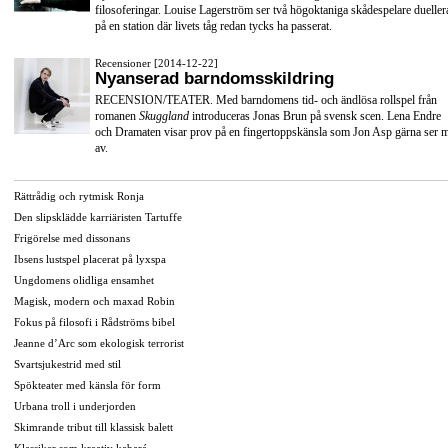
filosoferingar. Louise Lagerström ser två högoktaniga skådespelare dueller
på en station där livets tåg redan tycks ha passerat.
Recensioner [2014-12-22]
Nyanserad barndomsskildring
RECENSION/TEATER. Med barndomens tid- och ändlösa rollspel från
romanen
Skuggland
introduceras Jonas Brun på svensk scen. Lena Endre
och Dramaten visar prov på en fingertoppskänsla som Jon Asp gärna ser 
av.
Rättrådig och rytmisk Ronja
Den slipsklädde karriäristen Tartuffe
Frigörelse med dissonans
Ibsens lustspel placerat på lyxspa
Ungdomens olidliga ensamhet
Magisk, modern och maxad Robin
Fokus på filosofi i Rådströms bibel
Jeanne d’Arc som ekologisk terrorist
Svartsjukestrid med stil
Spökteater med känsla för form
Urbana troll i underjorden
Skimrande tribut till klassisk balett
Klassiker som kreativ kabaré