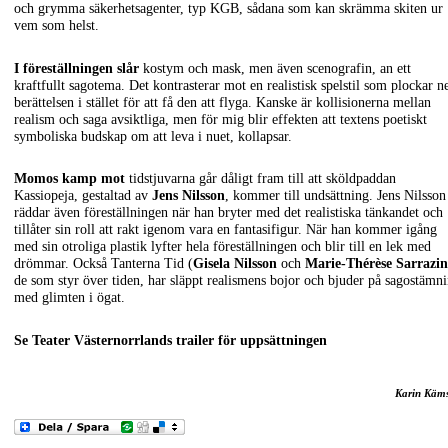
och grymma säkerhetsagenter, typ KGB, sådana som kan skrämma skiten ur
vem som helst.
I föreställningen slår
kostym och mask, men även scenografin, an ett
kraftfullt sagotema. Det kontrasterar mot en realistisk spelstil som plockar n
berättelsen i stället för att få den att flyga. Kanske är kollisionerna mellan
realism och saga avsiktliga, men för mig blir effekten att textens poetiskt
symboliska budskap om att leva i nuet, kollapsar.
Momos kamp mot
tidstjuvarna går dåligt fram till att sköldpaddan
Kassiopeja, gestaltad av
Jens Nilsson
, kommer till undsättning. Jens Nilsson
räddar även föreställningen när han bryter med det realistiska tänkandet och
tillåter sin roll att rakt igenom vara en fantasifigur. När han kommer igång
med sin otroliga plastik lyfter hela föreställningen och blir till en lek med
drömmar. Också Tanterna Tid (
Gisela Nilsson
och
Marie-Thérèse Sarrazin
de som styr över tiden, har släppt realismens bojor och bjuder på sagostämn
med glimten i ögat.
Se Teater Västernorrlands trailer för uppsättningen
Karin Käm