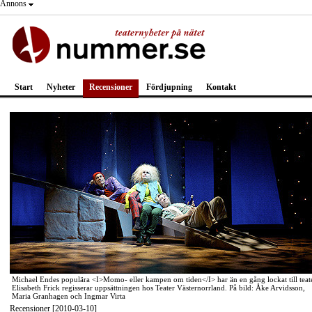
Annons
Start
Nyheter
Recensioner
Fördjupning
Kontakt
Michael Endes populära <I>Momo- eller kampen om tiden</I> har än en gång lockat till teate
Elisabeth Frick regisserar uppsättningen hos Teater Västernorrland. På bild: Åke Arvidsson,
Maria Granhagen och Ingmar Virta
Recensioner [2010-03-10]