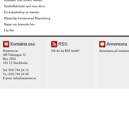
Samhällskritiskt spel som show
Ett kalejdoskop av känslor
Mästerligt konstruerad Mayenburg
Rappt om historisk hen
Läs fler
Kontakta oss
RSS
Annonsera
Nummer.se
Vill du ha RSS feeds?
Annonsera på nummer
AB Tidningen Vi
Box 2052
103 12 Stockholm
Tel: 010-744 24 11
Vx: 010-744 24 00
E-post:
info@nummer.se