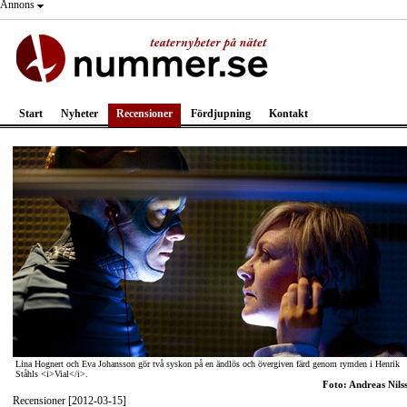
Annons
Start
Nyheter
Recensioner
Fördjupning
Kontakt
Lina Hognert och Eva Johansson gör två syskon på en ändlös och övergiven färd genom rymden i Henrik
Ståhls <i>Vial</i>.
Foto: Andreas Nils
Recensioner [2012-03-15]