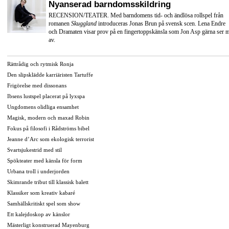
Nyanserad barndomsskildring
RECENSION/TEATER. Med barndomens tid- och ändlösa rollspel från
romanen
Skuggland
introduceras Jonas Brun på svensk scen. Lena Endre
och Dramaten visar prov på en fingertoppskänsla som Jon Asp gärna ser 
av.
Rättrådig och rytmisk Ronja
Den slipsklädde karriäristen Tartuffe
Frigörelse med dissonans
Ibsens lustspel placerat på lyxspa
Ungdomens olidliga ensamhet
Magisk, modern och maxad Robin
Fokus på filosofi i Rådströms bibel
Jeanne d’Arc som ekologisk terrorist
Svartsjukestrid med stil
Spökteater med känsla för form
Urbana troll i underjorden
Skimrande tribut till klassisk balett
Klassiker som kreativ kabaré
Samhällskritiskt spel som show
Ett kalejdoskop av känslor
Mästerligt konstruerad Mayenburg