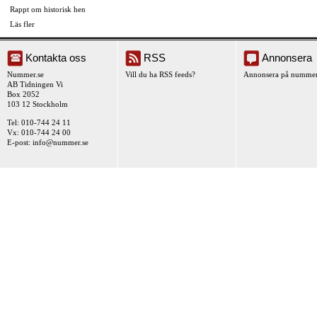
Rappt om historisk hen
Läs fler
Kontakta oss
RSS
Annonsera
Nummer.se
Vill du ha RSS feeds?
Annonsera på nummer
AB Tidningen Vi
Box 2052
103 12 Stockholm
Tel: 010-744 24 11
Vx: 010-744 24 00
E-post:
info@nummer.se