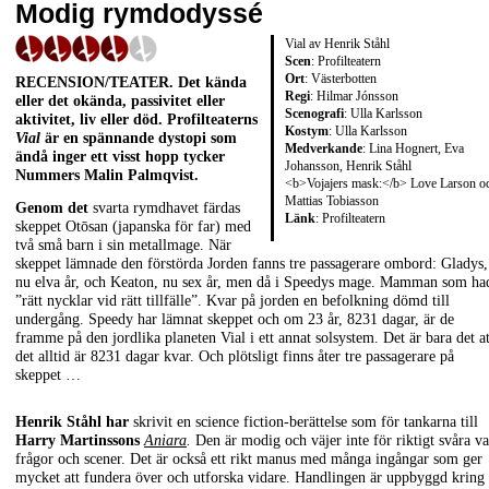
Modig rymdodyssé
Vial av Henrik Ståhl
Scen
: Profilteatern
Ort
: Västerbotten
RECENSION/TEATER
. Det kända
Regi
: Hilmar Jónsson
eller det okända, passivitet eller
Scenografi
: Ulla Karlsson
aktivitet, liv eller död. Profilteaterns
Kostym
: Ulla Karlsson
Vial
är en spännande dystopi som
Medverkande
: Lina Hognert, Eva
ändå inger ett visst hopp tycker
Johansson, Henrik Ståhl
Nummers Malin Palmqvist.
<b>Vojajers mask:</b> Love Larson o
Mattias Tobiasson
Genom det
svarta rymdhavet färdas
Länk
:
Profilteatern
skeppet Otōsan (japanska för far) med
två små barn i sin metallmage. När
skeppet lämnade den förstörda Jorden fanns tre passagerare ombord: Gladys,
nu elva år, och Keaton, nu sex år, men då i Speedys mage. Mamman som ha
”rätt nycklar vid rätt tillfälle”. Kvar på jorden en befolkning dömd till
undergång. Speedy har lämnat skeppet och om 23 år, 8231 dagar, är de
framme på den jordlika planeten Vial i ett annat solsystem. Det är bara det at
det alltid är 8231 dagar kvar. Och plötsligt finns åter tre passagerare på
skeppet …
Henrik Ståhl har
skrivit en science fiction-berättelse som för tankarna till
Harry Martinssons
Aniara
.
Den är modig och väjer inte för riktigt svåra va
frågor och scener. Det är också ett rikt manus med många ingångar som ger
mycket att fundera över och utforska vidare. Handlingen är uppbyggd kring