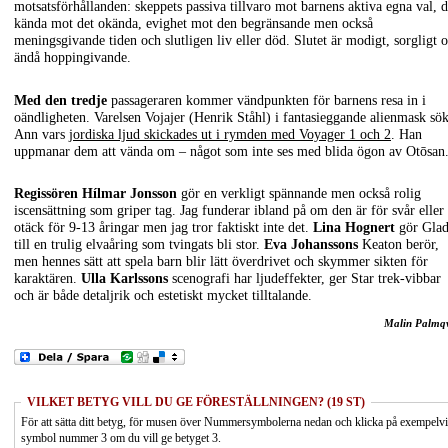
motsatsförhållanden: skeppets passiva tillvaro mot barnens aktiva egna val, d
kända mot det okända, evighet mot den begränsande men också
meningsgivande tiden och slutligen liv eller död. Slutet är modigt, sorgligt 
ändå hoppingivande.
Med den tredje
passageraren kommer vändpunkten för barnens resa in i
oändligheten. Varelsen Vojajer (Henrik Ståhl) i fantasieggande alienmask sö
Ann vars
jordiska ljud skickades ut i rymden med Voyager 1 och 2
. Han
uppmanar dem att vända om – något som inte ses med blida ögon av Otōsan
Regissören Hílmar Jonsson
gör en verkligt spännande men också rolig
iscensättning som griper tag. Jag funderar ibland på om den är för svår eller
otäck för 9-13 åringar men jag tror faktiskt inte det.
Lina Hognert
gör Glad
till en trulig elvaåring som tvingats bli stor.
Eva Johanssons
Keaton berör,
men hennes sätt att spela barn blir lätt överdrivet och skymmer sikten för
karaktären.
Ulla Karlssons
scenografi har ljudeffekter, ger Star trek-vibbar
och är både detaljrik och estetiskt mycket tilltalande.
Malin Palmqv
VILKET BETYG VILL DU GE FÖRESTÄLLNINGEN? (19 ST)
För att sätta ditt betyg, för musen över Nummersymbolerna nedan och klicka på exempelv
symbol nummer 3 om du vill ge betyget 3.