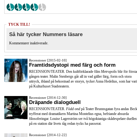
TYCK TILL!
Så här tycker Nummers läsare
Kommentarer inaktiverade.
Recensioner [2015-02-10]
Framtidsdystopi med färg och form
RECENSION/TEATER. Den kultförklarade film
Metropolis
blir för första
gången teater. Malin Stenbergs går all in vad gäller färg, form och stora
uttryck, ibland på bekostnad av storyn, tycker Anna Hedelius, som har vari
på Kulturhuset Stadsteatern.
Recensioner [2014-12-30]
Dräpande dialogduell
RECENSION/TEATER.
Född ond
på Teater Brunnsgatan fyra andas Beck
tryfferat med dramatikern Martina Montelius egna, befriande absurda
filosoferingar. Louise Lagerström ser två högoktaniga skådespelare dueller
på en station där livets tåg redan tycks ha passerat.
Recensioner [2014-12-22]