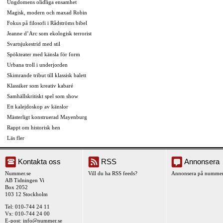
Ungdomens olidliga ensamhet
Magisk, modern och maxad Robin
Fokus på filosofi i Rådströms bibel
Jeanne d’Arc som ekologisk terrorist
Svartsjukestrid med stil
Spökteater med känsla för form
Urbana troll i underjorden
Skimrande tribut till klassisk balett
Klassiker som kreativ kabaré
Samhällskritiskt spel som show
Ett kalejdoskop av känslor
Mästerligt konstruerad Mayenburg
Rappt om historisk hen
Läs fler
Kontakta oss
RSS
Annonsera
Nummer.se
Vill du ha RSS feeds?
Annonsera på nummer
AB Tidningen Vi
Box 2052
103 12 Stockholm
Tel: 010-744 24 11
Vx: 010-744 24 00
E-post:
info@nummer.se