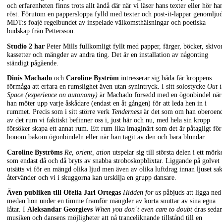
och erfarenheten finns trots allt ändå där när vi läser hans texter eller hör ha
röst. Förutom en pappersloppa fylld med texter och post-it-lappar genomlju
MDT:s foajé regelbundet av inspelade välkomsthälsningar och poetiska
budskap från Pettersson.
Studio 2 har
Peter Mills fullkomligt fyllt med papper, färger, böcker, skivor
kassetter och mängder av andra ting. Det är en installation av någonting
ständigt pågående.
Dinis Machado
och
Caroline Byström
intresserar sig båda får kroppens
förmåga att erfara en rumslighet även utan synintryck. I sitt solostycke
Out i
Space (experience on autonomy)
är Machado försedd med en ögonbindel när
han möter upp varje åskådare (endast en åt gången) för att leda hen in i
rummet. Precis som i sitt större verk
Tenderness
är det som om han oberoen
av det rum vi faktiskt befinner oss i, just här och nu, med hela sin kropp
försöker skapa ett annat rum. Ett rum lika imaginärt som det är påtagligt för
honom bakom ögonbindeln eller när han tagit av den och bara blundar.
Caroline Byströms
Re, orient, ation
utspelar sig till största delen i ett mörk
som endast då och då bryts av snabba stroboskopblixtar. Liggande på golvet
utsätts vi för en mängd olika ljud men även av olika luftdrag innan ljuset sak
återvänder och vi i skuggorna kan urskilja en grupp dansare.
Även publiken till
Ofelia Jarl Ortegas
Hidden for us
påbjuds att ligga ned
medan hon under en timme framför mängder av korta snuttar av sina egna
låtar. I
Aleksandar Georgievs
When you don´t even care to doubt
dras seda
musiken och dansens möjligheter att nå tranceliknande tillstånd till en