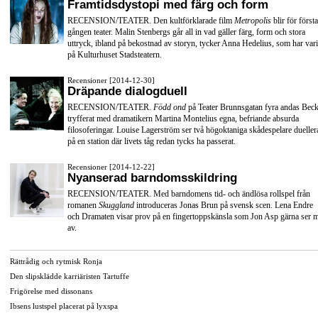
Framtidsdystopi med färg och form
RECENSION/TEATER. Den kultförklarade film
Metropolis
blir för första
gången teater. Malin Stenbergs går all in vad gäller färg, form och stora
uttryck, ibland på bekostnad av storyn, tycker Anna Hedelius, som har vari
på Kulturhuset Stadsteatern.
Recensioner [2014-12-30]
Dräpande dialogduell
RECENSION/TEATER.
Född ond
på Teater Brunnsgatan fyra andas Beck
tryfferat med dramatikern Martina Montelius egna, befriande absurda
filosoferingar. Louise Lagerström ser två högoktaniga skådespelare dueller
på en station där livets tåg redan tycks ha passerat.
Recensioner [2014-12-22]
Nyanserad barndomsskildring
RECENSION/TEATER. Med barndomens tid- och ändlösa rollspel från
romanen
Skuggland
introduceras Jonas Brun på svensk scen. Lena Endre
och Dramaten visar prov på en fingertoppskänsla som Jon Asp gärna ser 
av.
Rättrådig och rytmisk Ronja
Den slipsklädde karriäristen Tartuffe
Frigörelse med dissonans
Ibsens lustspel placerat på lyxspa