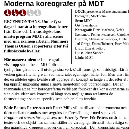
Moderna koreografer på MDT
DOCH
presenterar Masterstudenterna i
koreografi, Stockholm
Scen:
MDT
RECENSION/DANS. Under fyra
Ort:
Stockholm
dagar intar åtta koreografistudenter
Koreografi:
Dinis Machado, Nefeli
från Dans och Cirkushögskolans
Ikonomou, Pontus Pettersson, Caroline
masterprogram MDT:s alla scener
Byström, Aleksandar Georgiev, Ofelia
med sina examensarbeten. Nummers
Jarl Ortega, Emma Tolander, Peter Mill
Thomas Olsson rapporterar efter två
Ljud:
Elize Arvefjord
fullspäckade kvällar.
Ljus:
Johan Sundén
Länk:
MDT
När masterstudenter i
koreografi
visar upp sina arbeten MDT blir det
tydligt hur gärna de vill utvidga sina verk såväl rumsligt som tidsligt. Här är
verken gärna lite längre än vad materialet egentligen håller för. Men visst fi
det en alldeles egen kvalité i att upprepa att koncept så länge att det efter ett
tag uppstår någonting annat i själva monotonin och upprepningen. Det är
spännande att se hur koreograferna verkligen försöker dra konsekvenserna a
sina olika idéer och koncept så långt som möjligt utan att lämna de
förutsättningar som en specifik scen och en plats innebär.
Både Pontus Pettersson
och
Peter Mills
vill ta tillvara på utrymmena och
tiden mellan de andras mer avgränsade föreställningar med sina verk
Fragranced stories for my lovers
och
Peter by Peter.
För Pettersson är hans
texter och de objekt han sammanställer av vardagliga föremål lika viktiga s
den mänskliga kroppens medverkan i en koreografi. Den kroppsliga närvaro