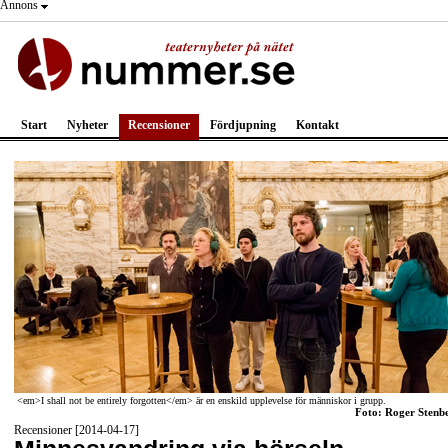
Annons
Start
Nyheter
Recensioner
Fördjupning
Kontakt
<em>I shall not be entirely forgotten</em> är en enskild upplevelse för människor i grupp.
Foto: Roger Stenb
Recensioner [2014-04-17]