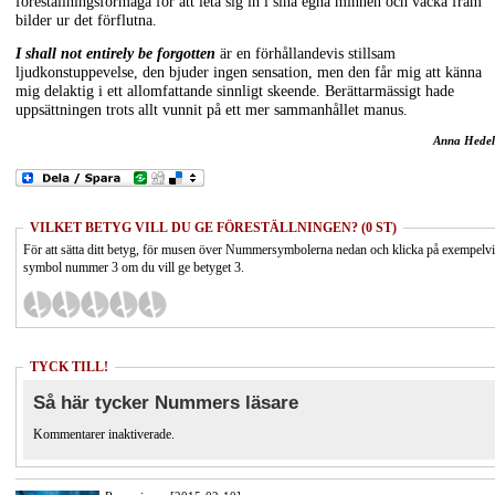
föreställningsförmåga för att leta sig in i sina egna minnen och väcka fram
bilder ur det förflutna.
I shall not entirely be forgotten
är en förhållandevis stillsam
ljudkonstuppevelse, den bjuder ingen sensation, men den får mig att känna
mig delaktig i ett allomfattande sinnligt skeende. Berättarmässigt hade
uppsättningen trots allt vunnit på ett mer sammanhållet manus.
Anna Hedel
VILKET BETYG VILL DU GE FÖRESTÄLLNINGEN? (0 ST)
För att sätta ditt betyg, för musen över Nummersymbolerna nedan och klicka på exempelv
symbol nummer 3 om du vill ge betyget 3.
TYCK TILL!
Så här tycker Nummers läsare
Kommentarer inaktiverade.