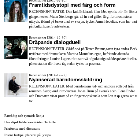
Recensioner [2015-02-10]
Framtidsdystopi med färg och form
RECENSION/TEATER. Den kultförklarade film
Metropolis
blir för första
gången teater. Malin Stenbergs går all in vad gäller färg, form och stora
uttryck, ibland på bekostnad av storyn, tycker Anna Hedelius, som har vari
på Kulturhuset Stadsteatern.
Recensioner [2014-12-30]
Dräpande dialogduell
RECENSION/TEATER.
Född ond
på Teater Brunnsgatan fyra andas Beck
tryfferat med dramatikern Martina Montelius egna, befriande absurda
filosoferingar. Louise Lagerström ser två högoktaniga skådespelare dueller
på en station där livets tåg redan tycks ha passerat.
Recensioner [2014-12-22]
Nyanserad barndomsskildring
RECENSION/TEATER. Med barndomens tid- och ändlösa rollspel från
romanen
Skuggland
introduceras Jonas Brun på svensk scen. Lena Endre
och Dramaten visar prov på en fingertoppskänsla som Jon Asp gärna ser 
av.
Rättrådig och rytmisk Ronja
Den slipsklädde karriäristen Tartuffe
Frigörelse med dissonans
Ibsens lustspel placerat på lyxspa