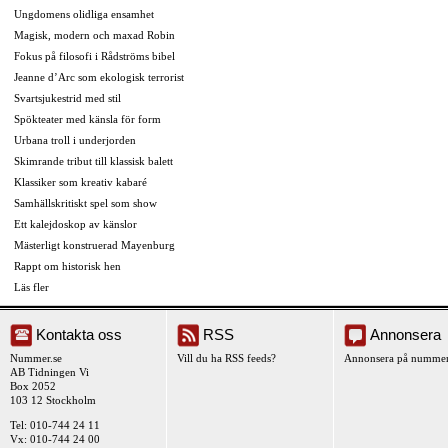
Ungdomens olidliga ensamhet
Magisk, modern och maxad Robin
Fokus på filosofi i Rådströms bibel
Jeanne d’Arc som ekologisk terrorist
Svartsjukestrid med stil
Spökteater med känsla för form
Urbana troll i underjorden
Skimrande tribut till klassisk balett
Klassiker som kreativ kabaré
Samhällskritiskt spel som show
Ett kalejdoskop av känslor
Mästerligt konstruerad Mayenburg
Rappt om historisk hen
Läs fler
Kontakta oss
RSS
Annonsera
Nummer.se
Vill du ha RSS feeds?
Annonsera på nummer
AB Tidningen Vi
Box 2052
103 12 Stockholm
Tel: 010-744 24 11
Vx: 010-744 24 00