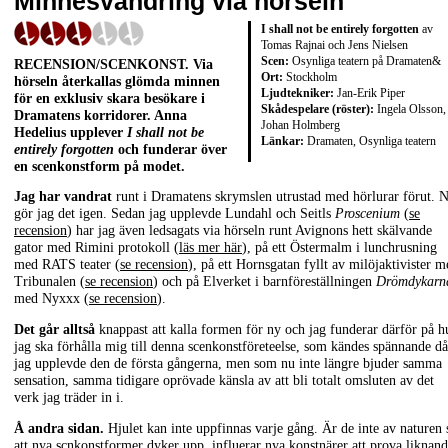
Minnesvandring via hörseln
I shall not be entirely forgotten
av
Tomas Rajnai och Jens Nielsen
Scen:
Osynliga teatern på Dramaten&
RECENSION/SCENKONST. Via
Ort:
Stockholm
hörseln återkallas glömda minnen
Ljudtekniker:
Jan-Erik Piper
för en exklusiv skara besökare i
Skådespelare (röster):
Ingela Olsson,
Dramatens korridorer. Anna
Johan Holmberg
Hedelius upplever
I shall not be
Länkar:
Dramaten
,
Osynliga teatern
entirely forgotten
och funderar över
en scenkonstform på modet.
Jag har vandrat
runt i Dramatens skrymslen utrustad med hörlurar förut. 
gör jag det igen. Sedan jag upplevde Lundahl och Seitls
Proscenium
(
se
recension
) har jag även ledsagats via hörseln runt Avignons hett skälvande
gator med Rimini protokoll (
läs mer här
), på ett Östermalm i lunchrusning
med RATS teater (
se recension
), på ett Hornsgatan fyllt av milöjaktivister m
Tribunalen (
se recension
) och på Elverket i barnföreställningen
Drömdykarn
med Nyxxx (
se recension
).
Det går alltså
knappast att kalla formen för ny och jag funderar därför på h
jag ska förhålla mig till denna scenkonstföreteelse, som kändes spännande då
jag upplevde den de första gångerna, men som nu inte längre bjuder samma
sensation, samma tidigare oprövade känsla av att bli totalt omsluten av det
verk jag träder in i.
Å andra sidan.
Hjulet kan inte uppfinnas varje gång. Är de inte av naturen 
att nya scnkonstformer dyker upp, influerar nya konstnärer att prova liknan