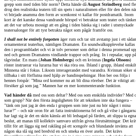
grepp som med tiden blir norm? Detta hände då
August Strindberg
med fle
drog den realistiska teatern till sin spets i naturalismen eller för den delen nä
vi började anamma den form av scenkonst vi kallar för postdramatik. Inom
kort är det kanske dessa vandrande hörspel vi betraktar som teater och tänke
att det var urbota mossigt att en gång i tiden bänka sig i rader i utsmyckade
teatersalonger för att tyst betrakta något som pågår framför oss.
I shall not be entirely forgotten
äger rum och tar sitt avstamp just i ett sådan
ornamenterat teaterhus, nämligen Dramaten. En soundwalkupplevelse kallas
den i programbladet och vi är tolv personer som deltar i denna promenad up
ned och genom Dramatens vindlande trappor och prång. In i repsalar, upp p
tågvindar. En mans (
Johan Holmbergs
) och en kvinnas (
Ingela Olssons
)
röster instruerar via lurarna hur vi ska röra oss. Ibland i grupp, ibland enskil
Minnena står i fokus. Liksom interagerandet med varandra. Kvinnan söker s
tillbaka i sitt förflutna med hjälp av bandinspelningar. Hon ber oss följa i
hennes fotspår: ”Mina ord kommer nu att bli dina rörelser. Det är viktigt att
försöker gå som jag.” Mannen har en mer kommenterande funktion.
Vad händer då
med oss som deltar? Med oss som enskilda individer? Med o
som grupp? När den första ängsligheten för att tekniken inte ska fungera –
”tänk om just jag är den enda i gruppen som inte just nu hör något i mina
lurar?” – och när oron för att fatta instruktionerna fel och gå vilse i gångarn
har lagt sig är det en skön känsla att bli ledsagad på färden, att slippa ta egna
beslut, att manas till kollektiv samvaro utifrån givna förutsättningar. Det krä
tillit för att lägga sig ned raklång på ett scengolv och blundande invänta att
någon ska slå sig ned bredvid en och smeka en över axeln. Det krävs