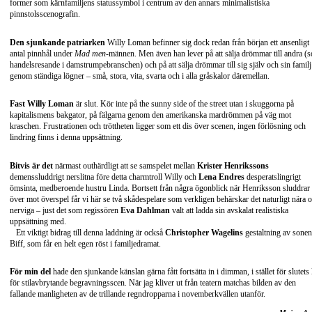
former som kärnfamiljens statussymbol i centrum av den annars minimalistiska
pinnstolsscenografin.
Den sjunkande patriarken
Willy Loman befinner sig dock redan från början ett ansenligt
antal pinnhål under
Mad men
-männen. Men även han lever på att sälja drömmar till andra (
handelsresande i damstrumpebranschen) och på att sälja drömmar till sig själv och sin familj
genom ständiga lögner – små, stora, vita, svarta och i alla gråskalor däremellan.
Fast Willy Loman
är slut. Kör inte på the sunny side of the street utan i skuggorna på
kapitalismens bakgator, på fälgarna genom den amerikanska mardrömmen på väg mot
kraschen. Frustrationen och tröttheten ligger som ett dis över scenen, ingen förlösning och
lindring finns i denna uppsättning.
Bitvis är det
närmast outhärdligt att se samspelet mellan
Krister Henrikssons
demenssluddrigt nerslitna före detta charmtroll Willy och
Lena Endres
desperatslingrigt
ömsinta, medberoende hustru Linda. Bortsett från några ögonblick när Henriksson sluddrar
över mot överspel får vi här se två skådespelare som verkligen behärskar det naturligt nära 
nerviga – just det som regissören
Eva Dahlman
valt att ladda sin avskalat realistiska
uppsättning med.
Ett viktigt bidrag till denna laddning är också
Christopher Wagelins
gestaltning av sonen
Biff, som får en helt egen röst i familjedramat.
För min del
hade den sjunkande känslan gärna fått fortsätta in i dimman, i stället för slutets l
för stilavbrytande begravningsscen. När jag kliver ut från teatern matchas bilden av den
fallande manligheten av de trillande regndropparna i novemberkvällen utanför.