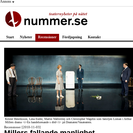
Annons
Start
Nyheter
Recensioner
Fördjupning
Kontakt
Krister Henriksson, Lena Endre, Martin Wallström och Christopher Wagelin som familjen Loman i Arthur
Millers drama <i>En handelsresande s död</i> på Dramaten/Vasateatern.
Recensioner [2010-11-03]
Millers fallande manlighet