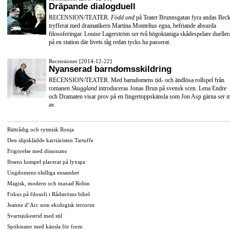
Dräpande dialogduell
RECENSION/TEATER.
Född ond
på Teater Brunnsgatan fyra andas Beck
tryfferat med dramatikern Martina Montelius egna, befriande absurda
filosoferingar. Louise Lagerström ser två högoktaniga skådespelare dueller
på en station där livets tåg redan tycks ha passerat.
Recensioner [2014-12-22]
Nyanserad barndomsskildring
RECENSION/TEATER. Med barndomens tid- och ändlösa rollspel från
romanen
Skuggland
introduceras Jonas Brun på svensk scen. Lena Endre
och Dramaten visar prov på en fingertoppskänsla som Jon Asp gärna ser 
av.
Rättrådig och rytmisk Ronja
Den slipsklädde karriäristen Tartuffe
Frigörelse med dissonans
Ibsens lustspel placerat på lyxspa
Ungdomens olidliga ensamhet
Magisk, modern och maxad Robin
Fokus på filosofi i Rådströms bibel
Jeanne d’Arc som ekologisk terrorist
Svartsjukestrid med stil
Spökteater med känsla för form