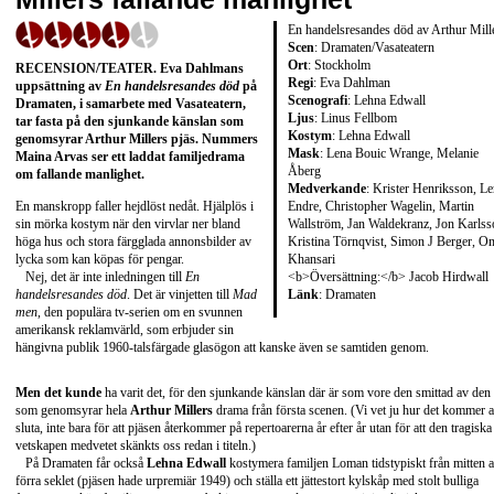
En handelsresandes död av Arthur Mill
Scen
: Dramaten/Vasateatern
Ort
: Stockholm
RECENSION/TEATER
.
Eva Dahlmans
Regi
: Eva Dahlman
uppsättning av
En handelsresandes död
på
Scenografi
: Lehna Edwall
Dramaten, i samarbete med Vasateatern,
Ljus
: Linus Fellbom
tar fasta på den sjunkande känslan som
Kostym
: Lehna Edwall
genomsyrar
Arthur Millers
pjäs. Nummers
Mask
: Lena Bouic Wrange, Melanie
Maina Arvas ser ett laddat familjedrama
Åberg
om fallande manlighet.
Medverkande
: Krister Henriksson, L
Endre, Christopher Wagelin, Martin
En manskropp faller hejdlöst nedåt. Hjälplös i
Wallström, Jan Waldekranz, Jon Karlss
sin mörka kostym när den virvlar ner bland
Kristina Törnqvist, Simon J Berger, O
höga hus och stora färgglada annonsbilder av
Khansari
lycka som kan köpas för pengar.
<b>Översättning:</b> Jacob Hirdwall
Nej, det är inte inledningen till
En
Länk
:
Dramaten
handelsresandes död
. Det är vinjetten till
Mad
men
, den populära tv-serien om en svunnen
amerikansk reklamvärld, som erbjuder sin
hängivna publik 1960-talsfärgade glasögon att kanske även se samtiden genom.
Men det kunde
ha varit det, för den sjunkande känslan där är som vore den smittad av den
som genomsyrar hela
Arthur Millers
drama från första scenen. (Vi vet ju hur det kommer a
sluta, inte bara för att pjäsen återkommer på repertoarerna år efter år utan för att den tragiska
vetskapen medvetet skänkts oss redan i titeln.)
På Dramaten får också
Lehna Edwall
kostymera familjen Loman tidstypiskt från mitten 
förra seklet (pjäsen hade urpremiär 1949) och ställa ett jättestort kylskåp med stolt bulliga