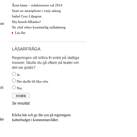
Årets bästa – redaktionens val 2014
Snart en smartphone i varje salong
Isabel Cruz Liljegren
Hej Anneli Alhanko!
som
Ny chef söker konstnärlig målsättning
Läs fler
LÄSARFRÅGA
Regeringen vill införa fri entré på statliga
museer. Skulle du gå oftare på teater om
det var gratis?
Ja.
Det skulle bli lika ofta.
och
Nej.
Se resultat
Klicka här och ge din syn på regeringens
ite
kulturbudget i kommentarsfältet.