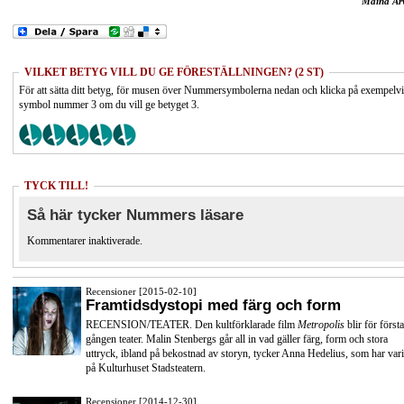
Maina Ar
VILKET BETYG VILL DU GE FÖRESTÄLLNINGEN? (2 ST)
För att sätta ditt betyg, för musen över Nummersymbolerna nedan och klicka på exempelv
symbol nummer 3 om du vill ge betyget 3.
TYCK TILL!
Så här tycker Nummers läsare
Kommentarer inaktiverade.
Recensioner [2015-02-10]
Framtidsdystopi med färg och form
RECENSION/TEATER. Den kultförklarade film
Metropolis
blir för första
gången teater. Malin Stenbergs går all in vad gäller färg, form och stora
uttryck, ibland på bekostnad av storyn, tycker Anna Hedelius, som har vari
på Kulturhuset Stadsteatern.
Recensioner [2014-12-30]