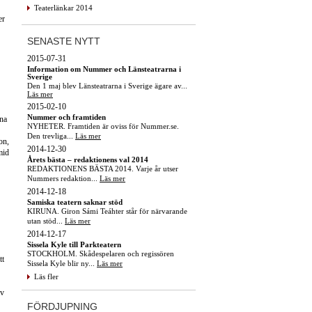
Teaterlänkar 2014
er
SENASTE NYTT
2015-07-31
Information om Nummer och Länsteatrarna i
Sverige
Den 1 maj blev Länsteatrarna i Sverige ägare av...
Läs mer
2015-02-10
Nummer och framtiden
ena
NYHETER. Framtiden är oviss för Nummer.se.
Den trevliga...
Läs mer
on,
2014-12-30
mid
Årets bästa – redaktionens val 2014
REDAKTIONENS BÄSTA 2014. Varje år utser
Nummers redaktion...
Läs mer
2014-12-18
Samiska teatern saknar stöd
KIRUNA. Giron Sámi Teáhter står för närvarande
utan stöd...
Läs mer
2014-12-17
Sissela Kyle till Parkteatern
STOCKHOLM. Skådespelaren och regissören
tt
Sissela Kyle blir ny...
Läs mer
Läs fler
av
FÖRDJUPNING