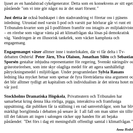
ljuset av en handalstrad cykelgenerator. Detta som en konsekvens av sitt eget
påstående ”om vi inte gör något nu är det snart försent.”
Just detta är
också budskapet i den stadsvandring vi företar oss i pjäsens
inledning. Utrustad med varsin I-pod och varsitt par hörlurar går vi runt ett
Tribunalen-kvarter som på I-podfilmen framför oss intagits av miljöaktivist
– en rörelse som vägrar vänta på att klimatfrågan ska lösas på demokratisk
väg. Vandringen är en illusorisk tankelek, som väcker kamplusta och
engagemang.
Engagemanget växer
alltmer inne i teaterlokalen, där vi får delta i Tv-
debatten
Ordstrid.
Peter Järn, Ylva Olaison, Jonathan Silén
och
Sebastia
Sporsén
gestaltar inbjudna representanter för regering, Svenskt näringsliv o
gräsrotsrörelsen, som inte skyr olagliga medel för att agera samhälleligt
påtryckningsmedel i miljöfrågan. Under programledare
Sylvia Rauans
ledning lika mycket hetsar som spetsar de fyra företrädarna sina argument o
det blir alltmer tydligt att kapitalism och individualism är det största hotet 
vår jord.
Stockholms Dramatiska Högskola
, Privatteatern och Tribunalen har
samarbetat kring denna lika rörliga, pigga, interaktiva och framfusiga
uppsättning, där publiken får ta ställning i en rad samvetsfrågor, som har bli
märkligt bortglömda i debatten på senare år. I all fall om man sätter sin tillt
till det faktum att ingen i salongen räcker upp handen för att bejaka
påståendet: ”Det förs i dag ett meningsfullt offentligt samtal i klimatfrågan.”
Anna Hedel