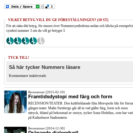
VILKET BETYG VILL DU GE FÖRESTÄLLNINGEN? (10 ST)
För att sätta ditt betyg, för musen över Nummersymbolerna nedan och klicka på exempelv
symbol nummer 3 om du vill ge betyget 3.
TYCK TILL!
Så här tycker Nummers läsare
Kommentarer inaktiverade.
Recensioner [2015-02-10]
Framtidsdystopi med färg och form
RECENSION/TEATER. Den kultförklarade film
Metropolis
blir för första
gången teater. Malin Stenbergs går all in vad gäller färg, form och stora
uttryck, ibland på bekostnad av storyn, tycker Anna Hedelius, som har vari
på Kulturhuset Stadsteatern.
Recensioner [2014-12-30]
Dräpande dialogduell