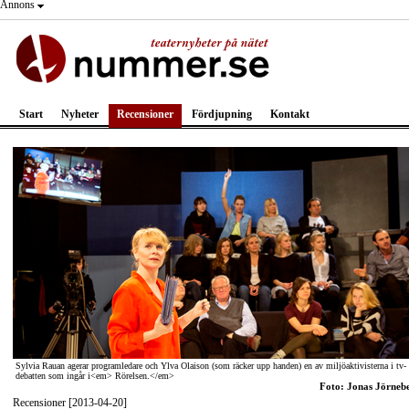
Annons
Start
Nyheter
Recensioner
Fördjupning
Kontakt
Sylvia Rauan agerar programledare och Ylva Olaison (som räcker upp handen) en av miljöaktivisterna i tv-
debatten som ingår i<em> Rörelsen.</em>
Foto: Jonas Jörneb
Recensioner [2013-04-20]