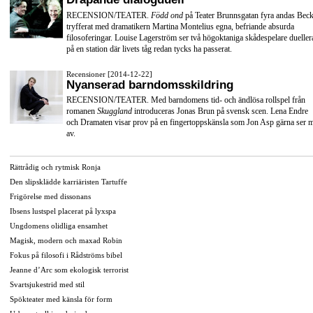
RECENSION/TEATER.
Född ond
på Teater Brunnsgatan fyra andas Beck
tryfferat med dramatikern Martina Montelius egna, befriande absurda
filosoferingar. Louise Lagerström ser två högoktaniga skådespelare dueller
på en station där livets tåg redan tycks ha passerat.
Recensioner [2014-12-22]
Nyanserad barndomsskildring
RECENSION/TEATER. Med barndomens tid- och ändlösa rollspel från
romanen
Skuggland
introduceras Jonas Brun på svensk scen. Lena Endre
och Dramaten visar prov på en fingertoppskänsla som Jon Asp gärna ser 
av.
Rättrådig och rytmisk Ronja
Den slipsklädde karriäristen Tartuffe
Frigörelse med dissonans
Ibsens lustspel placerat på lyxspa
Ungdomens olidliga ensamhet
Magisk, modern och maxad Robin
Fokus på filosofi i Rådströms bibel
Jeanne d’Arc som ekologisk terrorist
Svartsjukestrid med stil
Spökteater med känsla för form