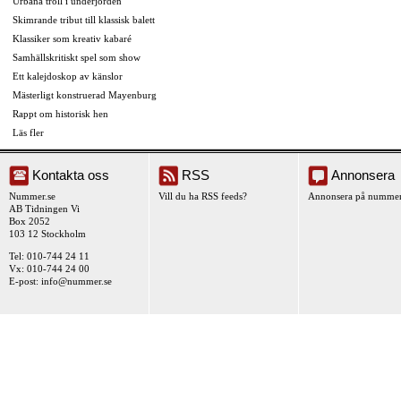
Urbana troll i underjorden
Skimrande tribut till klassisk balett
Klassiker som kreativ kabaré
Samhällskritiskt spel som show
Ett kalejdoskop av känslor
Mästerligt konstruerad Mayenburg
Rappt om historisk hen
Läs fler
Kontakta oss
RSS
Annonsera
Nummer.se
Vill du ha RSS feeds?
Annonsera på nummer
AB Tidningen Vi
Box 2052
103 12 Stockholm
Tel: 010-744 24 11
Vx: 010-744 24 00
E-post:
info@nummer.se