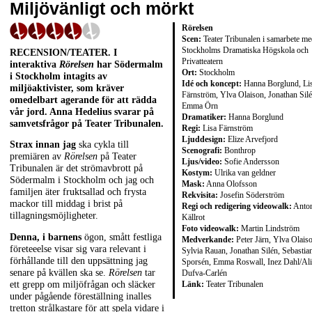
Miljövänligt och mörkt
Rörelsen
Scen:
Teater Tribunalen i samarbete m
Stockholms Dramatiska Högskola och
RECENSION/TEATER. I
Privatteatern
interaktiva
Rörelsen
har Södermalm
Ort:
Stockholm
i Stockholm intagits av
Idé och koncept:
Hanna Borglund, Li
miljöaktivister, som kräver
Färnström, Ylva Olaison, Jonathan Silé
omedelbart agerande för att rädda
Emma Örn
vår jord. Anna Hedelius svarar på
Dramatiker:
Hanna Borglund
samvetsfrågor på Teater Tribunalen.
Regi:
Lisa Färnström
Ljuddesign:
Elize Arvefjord
Strax innan jag
ska cykla till
Scenografi:
Bonthrop
premiären av
Rörelsen
på Teater
Ljus/video:
Sofie Andersson
Tribunalen är det strömavbrott på
Kostym:
Ulrika van geldner
Södermalm i Stockholm och jag och
Mask:
Anna Olofsson
familjen äter fruktsallad och frysta
Rekvisita:
Josefin Söderström
mackor till middag i brist på
Regi och redigering videowalk:
Anto
tillagningsmöjligheter.
Källrot
Foto videowalk:
Martin Lindström
Denna, i barnens
ögon, smått festliga
Medverkande:
Peter Järn, Ylva Olais
företeeelse visar sig vara relevant i
Sylvia Rauan, Jonathan Silén, Sebastia
förhållande till den uppsättning jag
Sporsén, Emma Roswall, Inez Dahl/Ali
senare på kvällen ska se.
Rörelsen
tar
Dufva-Carlén
Länk:
Teater Tribunalen
ett grepp om miljöfrågan och släcker
under pågående föreställning inalles
tretton strålkastare för att spela vidare i