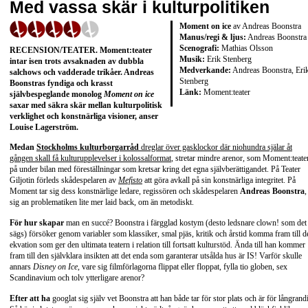
Med vassa skär i kulturpolitiken
Moment on ice
av Andreas Boonstra
Manus/regi & ljus:
Andreas Boonstra
Scenografi:
Mathias Olsson
RECENSION/TEATER. Moment:teater
Musik:
Erik Stenberg
intar isen trots avsaknaden av dubbla
Medverkande:
Andreas Boonstra, Eri
salchows och vadderade trikåer. Andreas
Stenberg
Boonstras fyndiga och krasst
Länk:
Moment:teater
självbespeglande monolog
Moment on ice
saxar med säkra skär mellan kulturpolitisk
verklighet och konstnärliga visioner, anser
Louise Lagerström.
Medan
Stockholms kulturborgarråd
dreglar över gasklockor där niohundra själar åt
gången skall få kulturupplevelser i kolossalformat
, stretar mindre arenor, som Moment:teate
på under bilan med föreställningar som kretsar kring det egna självberättigandet. På Teater
Giljotin förleds skådespelaren av
Mefisto
att göra avkall på sin konstnärliga integritet. På
Moment tar sig dess konstnärlige ledare, regissören och skådespelaren
Andreas Boonstra
,
sig an problematiken lite mer laid back, om än metodiskt.
För hur skapar
man en succé? Boonstra i färgglad kostym (desto ledsnare clown! som det
sägs) försöker genom variabler som klassiker, smal pjäs, kritik och årstid komma fram till d
ekvation som ger den ultimata teatern i relation till fortsatt kulturstöd. Ända till han kommer
fram till den självklara insikten att det enda som garanterar utsålda hus är IS! Varför skulle
annars
Disney on Ice
, vare sig filmförlagorna flippat eller floppat, fylla tio globen, sex
Scandinavium och tolv ytterligare arenor?
Efter att ha
googlat sig själv vet Boonstra att han både tar för stor plats och är för långrand