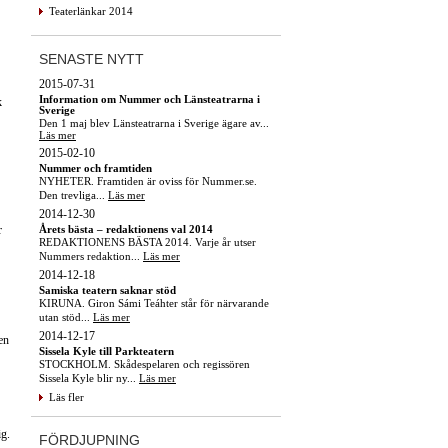
Teaterlänkar 2014
SENASTE NYTT
2015-07-31
Information om Nummer och Länsteatrarna i
k
Sverige
Den 1 maj blev Länsteatrarna i Sverige ägare av...
Läs mer
2015-02-10
Nummer och framtiden
NYHETER. Framtiden är oviss för Nummer.se.
Den trevliga...
Läs mer
2014-12-30
Årets bästa – redaktionens val 2014
r
REDAKTIONENS BÄSTA 2014. Varje år utser
Nummers redaktion...
Läs mer
2014-12-18
Samiska teatern saknar stöd
KIRUNA. Giron Sámi Teáhter står för närvarande
utan stöd...
Läs mer
2014-12-17
en
Sissela Kyle till Parkteatern
STOCKHOLM. Skådespelaren och regissören
Sissela Kyle blir ny...
Läs mer
Läs fler
ig.
FÖRDJUPNING