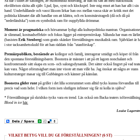
Så här i slutet av säsongen, av ekonomiskt nödtvång, är han nu satt att med bläckfisklik
ekvilibrism sköta allt själv. Ljud, ljus, synt och klockspel. Inte mig emot att han har allt i sin
hand. Underhållande och vasst liksom lirkar han oss mellan vassa skär av kritik mot det
politiska klimatet där allt handlar om att klättra, och en konstnärstragedi (då och då på
”nederländska”) som en symbolisk ram för ouppfyllda drömmar.
Moment är pragmatiska
och hörsammar lydigt alla kulturpolitiska mantran. Organisation
är slimmad, kostnadseffektiv och fokus ligger på entreprenörskap. Sålunda har man en lärli
(basisten
Erik Stenberg
) som gratis skänker föreställningen musikalisk ram. Självklart är 
i stor tacksamhetsskuld för att han räddats från ”utanförskap”.
Premiärpubliken, bestående av
kollegor och familj, interagerar smidigt och köper öl från
den spontana föreställningsbaren. Boonstra är mästare i att på ett lagom nonchalant och
konfronterande sätt skapa en scen- och salongsdynamik. Det sätter också fingret på vad teat
kan vara. Något oförutsägbart man inte visste att man ville ha. Jag önskar att några av stans
kulturstrateger masar sig till Gubbängen och känner på känslan.
Boonstra glider runt
på griller i det lilla scenrummet som alltid tycks kunna förvandlas till
precis vad som helst. I vilken form isen slutligen infinner sig får ni kolla in själva?
* Föreställningar på skridsko tycks vara en trend. Läs också om Backa teaters isföreställnin
Blood in ice
här.
Louise Lagerst
VILKET BETYG VILL DU GE FÖRESTÄLLNINGEN? (6 ST)