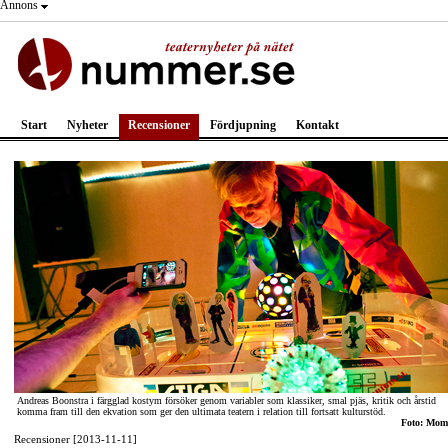
Annons
Start
Nyheter
Recensioner
Fördjupning
Kontakt
Andreas Boonstra i färgglad kostym försöker genom variabler som klassiker, smal pjäs, kritik och årstid
komma fram till den ekvation som ger den ultimata teatern i relation till fortsatt kulturstöd.
Foto: Mom
Recensioner [2013-11-11]