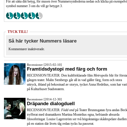
För att sätta ditt betyg, för musen över Nummersymbolerna nedan och klicka på exempelv
symbol nummer 3 om du vill ge betyget 3.
TYCK TILL!
Så här tycker Nummers läsare
Kommentarer inaktiverade.
Recensioner [2015-02-10]
Framtidsdystopi med färg och form
RECENSION/TEATER. Den kultförklarade film
Metropolis
blir för första
gången teater. Malin Stenbergs går all in vad gäller färg, form och stora
uttryck, ibland på bekostnad av storyn, tycker Anna Hedelius, som har vari
på Kulturhuset Stadsteatern.
Recensioner [2014-12-30]
Dräpande dialogduell
RECENSION/TEATER.
Född ond
på Teater Brunnsgatan fyra andas Beck
tryfferat med dramatikern Martina Montelius egna, befriande absurda
filosoferingar. Louise Lagerström ser två högoktaniga skådespelare dueller
på en station där livets tåg redan tycks ha passerat.