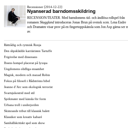
Recensioner [2014-12-22]
Nyanserad barndomsskildring
RECENSION/TEATER. Med barndomens tid- och ändlösa rollspel från
romanen
Skuggland
introduceras Jonas Brun på svensk scen. Lena Endre
och Dramaten visar prov på en fingertoppskänsla som Jon Asp gärna ser 
av.
Rättrådig och rytmisk Ronja
Den slipsklädde karriäristen Tartuffe
Frigörelse med dissonans
Ibsens lustspel placerat på lyxspa
Ungdomens olidliga ensamhet
Magisk, modern och maxad Robin
Fokus på filosofi i Rådströms bibel
Jeanne d’Arc som ekologisk terrorist
Svartsjukestrid med stil
Spökteater med känsla för form
Urbana troll i underjorden
Skimrande tribut till klassisk balett
Klassiker som kreativ kabaré
Samhällskritiskt spel som show