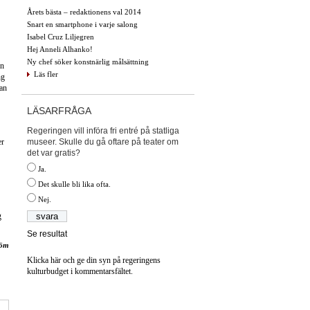
Årets bästa – redaktionens val 2014
Snart en smartphone i varje salong
Isabel Cruz Liljegren
Hej Anneli Alhanko!
Ny chef söker konstnärlig målsättning
en
Läs fler
ng
han
LÄSARFRÅGA
Regeringen vill införa fri entré på statliga
museer. Skulle du gå oftare på teater om
er
det var gratis?
Ja.
Det skulle bli lika ofta.
Nej.
g
Se resultat
röm
Klicka här och ge din syn på regeringens
kulturbudget i kommentarsfältet.